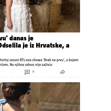
vu' danas je
dselila je iz Hrvatske, a
etvrtoj sezoni RTL-ova showa 'Brak na prvu', u kojem
ovićem. No njihov odnos nije zaživio
11