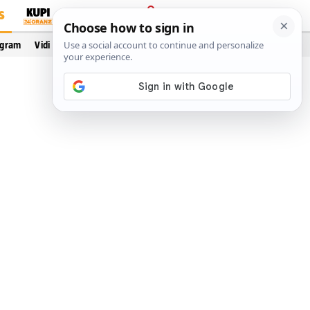
S
PRIJAVA
ogram
Vidi još…