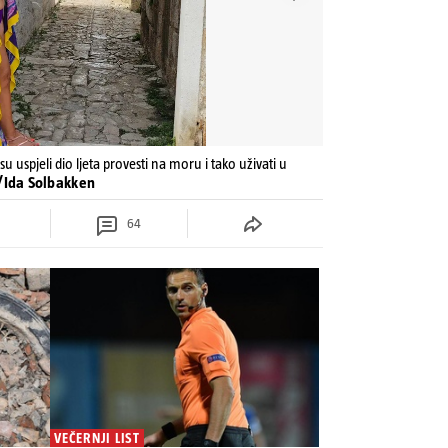
u uspjeli dio ljeta provesti na moru i tako uživati u
m/Ida Solbakken
64