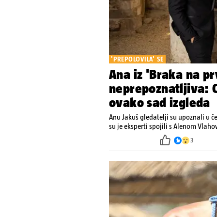
'PREPOLOVILA' SE
Ana iz 'Braka na pr
neprepoznatljiva: O
ovako sad izgleda
Anu Jakuš gledatelji su upoznali u č
su je eksperti spojili s Alenom Vlah
3