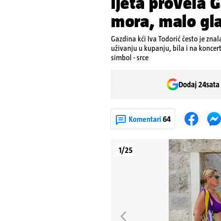
ljeta provela 
mora, malo gla
Gazdina kći Iva Todorić često je znal
uživanju u kupanju, bila i na koncert
simbol - srce
Dodaj 24sata
Komentari
64
1/25