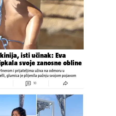
inija, isti učinak: Eva
ipkala svoje zanosne obline
rtnerom i prijateljima uživa na odmoru u
elli, glumica je plijenila pažnju svojom pojavom
10