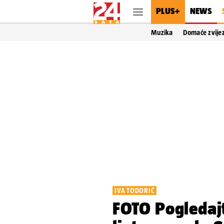
PLUS+
NEWS
Muzika
Domaće zvije
IVA TODORIĆ
FOTO Pogledaj