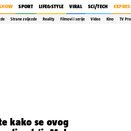
SHOW
SPORT
LIFE&STYLE
VIRAL
SCI/TECH
EXPRES
zde
Strane zvijezde
Reality
Filmovi i serije
Video
Kino
TV Pr
te kako se ovog