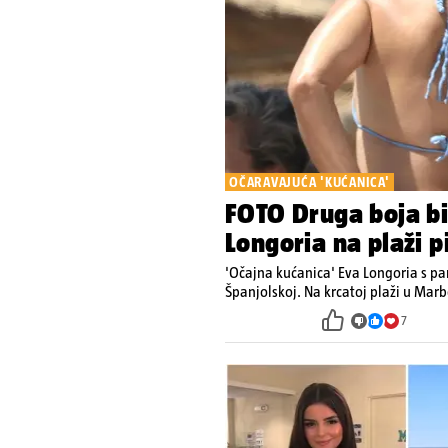
OČARAVAJUĆA 'KUĆANICA'
FOTO Druga boja bik
Longoria na plaži p
'Očajna kućanica' Eva Longoria s pa
Španjolskoj. Na krcatoj plaži u Marb
7