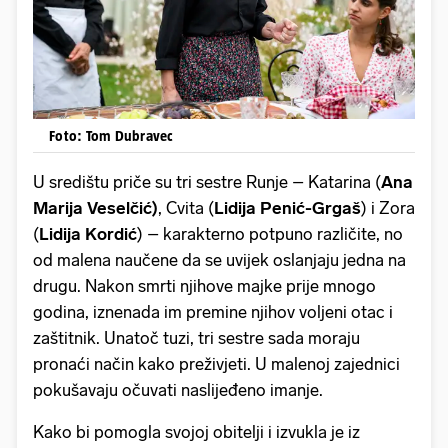
Foto: Tom Dubravec
U središtu priče su tri sestre Runje – Katarina (
Ana
Marija Veselčić)
, Cvita (
Lidija Penić-Grgaš
) i Zora
(
Lidija Kordić
) – karakterno potpuno različite, no
od malena naučene da se uvijek oslanjaju jedna na
drugu. Nakon smrti njihove majke prije mnogo
godina, iznenada im premine njihov voljeni otac i
zaštitnik. Unatoč tuzi, tri sestre sada moraju
pronaći način kako preživjeti. U malenoj zajednici
pokušavaju očuvati naslijeđeno imanje.
Kako bi pomogla svojoj obitelji i izvukla je iz