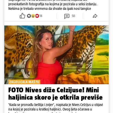
provokativnih fotografija na kojima je pozirala u seksi izdanju.
Nekima je trebalo vremena da shvate da ipak nosi tangice
14
56
ZAGOLICALA MAŠTU
FOTO Nives diže Celzijuse! Mini
haljinica skoro je otkrila previše
'Kada se pronađu beštija i zvijer', napisala je Nives Celzijus u objavi
na kojoj je pozirala u kratkoj haljinici. Ovog ljeta očarava u