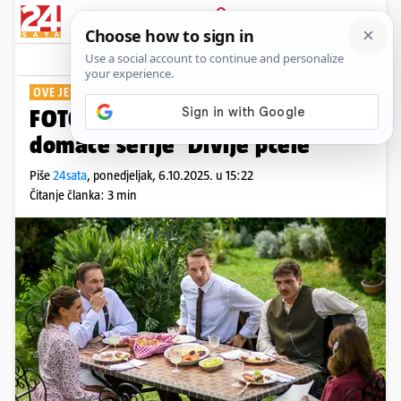
PRIJAVA
Show
Komentari
0
OVE JESENI
FOTO Pogledajte scene iz nove
domaće serije 'Divlje pčele'
Piše
24sata
,
ponedjeljak, 6.10.2025. u 15:22
Čitanje članka: 3 min