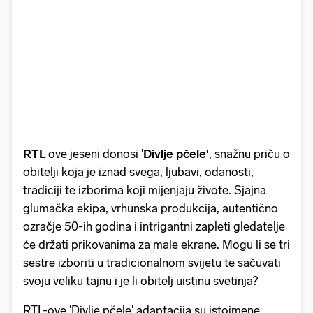
RTL
ove jeseni donosi '
Divlje pčele'
, snažnu priču o
obitelji koja je iznad svega, ljubavi, odanosti,
tradiciji te izborima koji mijenjaju živote. Sjajna
glumačka ekipa, vrhunska produkcija, autentično
ozračje 50-ih godina i intrigantni zapleti gledatelje
će držati prikovanima za male ekrane. Mogu li se tri
sestre izboriti u tradicionalnom svijetu te sačuvati
svoju veliku tajnu i je li obitelj uistinu svetinja?
RTL-ove 'Divlje pčele' adaptacija su istoimene