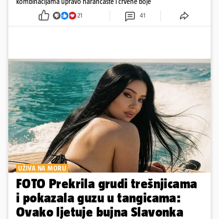
kombinacijama upravo narančaste i crvene boje
21
41
UŽIVA NA MORU
FOTO Prekrila grudi trešnjicama
i pokazala guzu u tangicama:
Ovako ljetuje bujna Slavonka