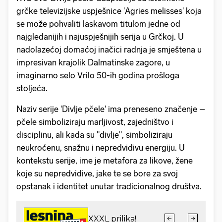
grčke televizijske uspješnice 'Agries melisses' koja
se može pohvaliti laskavom titulom jedne od
najgledanijih i najuspješnijih serija u Grčkoj. U
nadolazećoj domaćoj inačici radnja je smještena u
impresivan krajolik Dalmatinske zagore, u
imaginarno selo Vrilo 50-ih godina prošloga
stoljeća.
Naziv serije 'Divlje pčele' ima preneseno značenje –
pčele simboliziraju marljivost, zajedništvo i
disciplinu, ali kada su "divlje", simboliziraju
neukroćenu, snažnu i nepredvidivu energiju. U
kontekstu serije, ime je metafora za likove, žene
koje su nepredvidive, jake te se bore za svoj
opstanak i identitet unutar tradicionalnog društva.