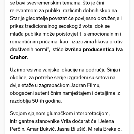
se bavi svevremenskim temama, što je čini
relevantnom za publiku različitih dobnih skupina.
Starije gledatelje povezat će povijesno okruženje i
prikaz tradicionalnog seoskog života, dok se
mlađa publika može poistovjetiti s emocionalnim i
romantičnim pričama, kao i izazovima likova protiv
društvenih normi“, ističe
izvršna producentica Iva
Grahor.
Uz impresivne vanjske lokacije na području Sinja i
okolice, za potrebe serije izgrađeni su setovi na
dvije etaže u zagrebačkom Jadran Filmu,
obogaćeni autentičnim namještajem i detaljima iz
razdoblja 50-ih godina.
Svojom sjajnom glumačkom interpretacijom,
intrigantne stanovnike Vrila dočarat će i Jelena
Perčin, Amar Bukvić, Jasna Bilušić, Mirela Brekalo,