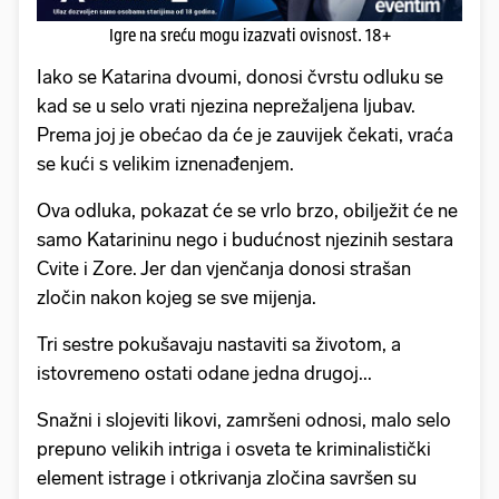
Igre na sreću mogu izazvati ovisnost. 18+
Iako se Katarina dvoumi, donosi čvrstu odluku se
kad se u selo vrati njezina neprežaljena ljubav.
Prema joj je obećao da će je zauvijek čekati, vraća
se kući s velikim iznenađenjem.
Ova odluka, pokazat će se vrlo brzo, obilježit će ne
samo Katarininu nego i budućnost njezinih sestara
Cvite i Zore. Jer dan vjenčanja donosi strašan
zločin nakon kojeg se sve mijenja.
Tri sestre pokušavaju nastaviti sa životom, a
istovremeno ostati odane jedna drugoj...
Snažni i slojeviti likovi, zamršeni odnosi, malo selo
prepuno velikih intriga i osveta te kriminalistički
element istrage i otkrivanja zločina savršen su