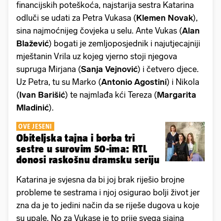
financijskih poteškoća, najstarija sestra Katarina
odluči se udati za Petra Vukasa (
Klemen Novak
),
sina najmoćnijeg čovjeka u selu. Ante Vukas (
Alan
Blažević
) bogati je zemljoposjednik i najutjecajniji
mještanin Vrila uz kojeg vjerno stoji njegova
supruga Mirjana (
Sanja Vejnović
) i četvero djece.
Uz Petra, tu su Marko (
Antonio Agostini
) i Nikola
(
Ivan Barišić
) te najmlađa kći Tereza (
Margarita
Mladinić
).
OVE JESENI
Obiteljska tajna i borba tri
sestre u surovim 50-ima: RTL
donosi raskošnu dramsku seriju
Katarina je svjesna da bi joj brak riješio brojne
probleme te sestrama i njoj osigurao bolji život jer
zna da je to jedini način da se riješe dugova u koje
su upale. No za Vukase je to prije svega sjajna