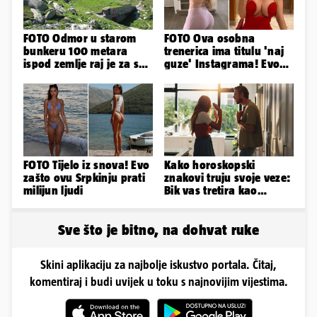
FOTO Odmor u starom
FOTO Ova osobna
bunkeru 100 metara
trenerica ima titulu 'naj
ispod zemlje raj je za sva
guze' Instagrama! Evo
vaša osjetila
koliko naplaćuje po
satu...
FOTO Tijelo iz snova! Evo
Kako horoskopski
zašto ovu Srpkinju prati
znakovi truju svoje veze:
milijun ljudi
Bik vas tretira kao
vlasništvo, Jarcu je veza
ugovor
Sve što je bitno, na dohvat ruke
Skini aplikaciju za najbolje iskustvo portala. Čitaj,
komentiraj i budi uvijek u toku s najnovijim vijestima.