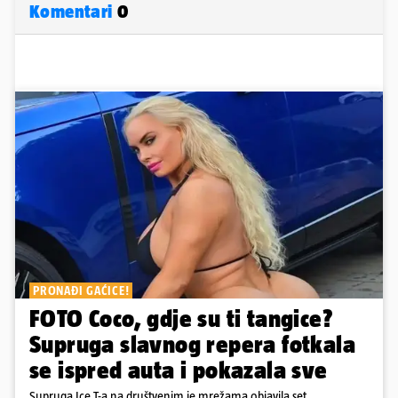
Komentari
0
PRONAĐI GAĆICE!
FOTO Coco, gdje su ti tangice?
Supruga slavnog repera fotkala
se ispred auta i pokazala sve
Supruga Ice T-a na društvenim je mrežama objavila set