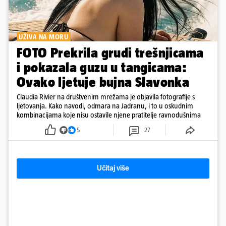
UŽIVA NA MORU
FOTO Prekrila grudi trešnjicama
i pokazala guzu u tangicama:
Ovako ljetuje bujna Slavonka
Claudia Rivier na društvenim mrežama je objavila fotografije s
ljetovanja. Kako navodi, odmara na Jadranu, i to u oskudnim
kombinacijama koje nisu ostavile njene pratitelje ravnodušnima
5
27
Učitaj više