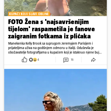
KUPAĆI KOJI SLAVI OBLINE
FOTO Žena s 'najsavršenijim
tijelom' raspametila je fanove
zaigranim fotkama iz plićaka
Manekenka Kelly Brook sa suprugom Jeremyjem Parisijem i
prijateljima uživa na godišnjem odmoru u Italiji. Oduševila je
obožavatelje fotografijama u kupaćem koji je istaknuo njene bujne
obline
4
16