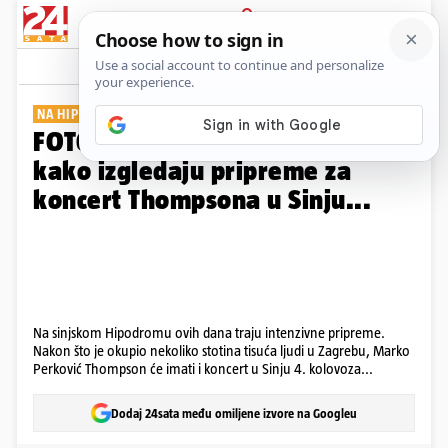
PRIJAVA
Galerija
Komentari
19
NA HIPODROMU
FOTO Radi se punom parom! Evo
kako izgledaju pripreme za
koncert Thompsona u Sinju...
Na sinjskom Hipodromu ovih dana traju intenzivne pripreme.
Nakon što je okupio nekoliko stotina tisuća ljudi u Zagrebu, Marko
Perković Thompson će imati i koncert u Sinju 4. kolovoza...
Dodaj 24sata među omiljene izvore na Googleu