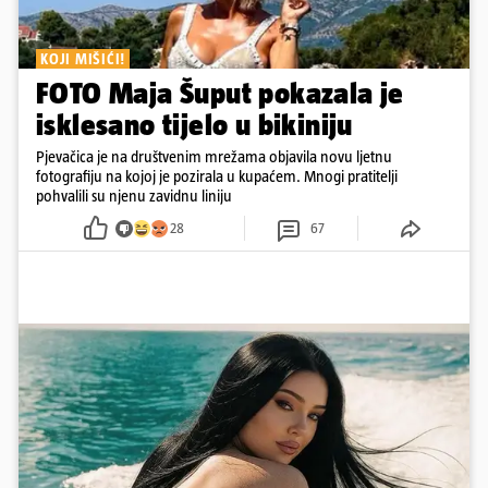
KOJI MIŠIĆI!
FOTO Maja Šuput pokazala je
isklesano tijelo u bikiniju
Pjevačica je na društvenim mrežama objavila novu ljetnu
fotografiju na kojoj je pozirala u kupaćem. Mnogi pratitelji
pohvalili su njenu zavidnu liniju
28
67