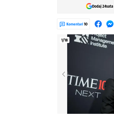
Dodaj 24sata
Komentari
10
1/18