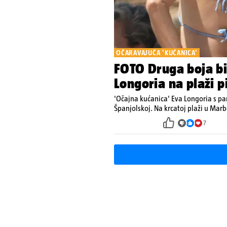
OČARAVAJUĆA 'KUĆANICA'
FOTO Druga boja bik
Longoria na plaži p
'Očajna kućanica' Eva Longoria s pa
Španjolskoj. Na krcatoj plaži u Marb
7