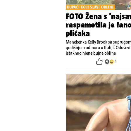
KUPAĆI KOJI SLAVI OBLINE
FOTO Žena s 'najsav
raspametila je fan
plićaka
Manekenka Kelly Brook sa suprugom 
godišnjem odmoru u Italiji. Oduševi
istaknuo njene bujne obline
4