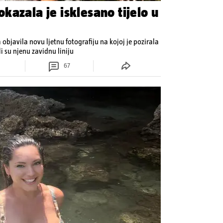
kazala je isklesano tijelo u
bjavila novu ljetnu fotografiju na kojoj je pozirala
i su njenu zavidnu liniju
67