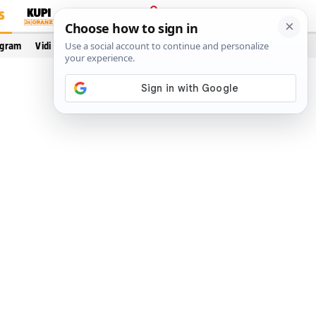
S
PRIJAVA
ogram
Vidi još…