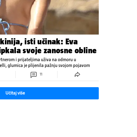
inija, isti učinak: Eva
ipkala svoje zanosne obline
rtnerom i prijateljima uživa na odmoru u
elli, glumica je plijenila pažnju svojom pojavom
11
Učitaj više