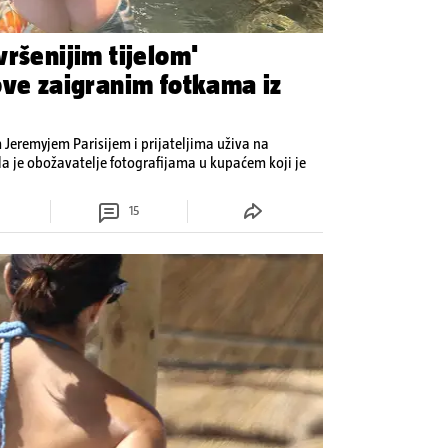
ršenijim tijelom'
ove zaigranim fotkama iz
Jeremyjem Parisijem i prijateljima uživa na
la je obožavatelje fotografijama u kupaćem koji je
15