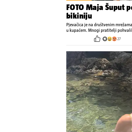
FOTO Maja Šuput po
bikiniju
Pjevačica je na društvenim mrežama o
u kupaćem. Mnogi pratitelji pohvalil
27