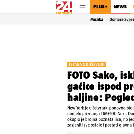
PLUS+
NEWS
Muzika
Domaće zvije
TEYANA ODUŠEVILA!
FOTO Sako, iskl
gaćice ispod p
haljine: Pogled
New York je u četvrtak ponovno bio 
dodjelu priznanja TIME100 Next. Doga
okupio je brojna poznata lica, no 
zasjeniti sve ostale i postati glavna