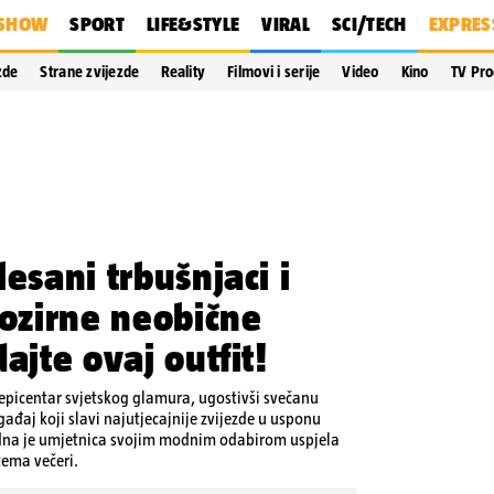
SHOW
SPORT
LIFE&STYLE
VIRAL
SCI/TECH
EXPRES
zde
Strane zvijezde
Reality
Filmovi i serije
Video
Kino
TV Pr
esani trbušnjaci i
rozirne neobične
ajte ovaj outfit!
epicentar svjetskog glamura, ugostivši svečanu
đaj koji slavi najutjecajnije zvijezde u usponu
jedna je umjetnica svojim modnim odabirom uspjela
 tema večeri.