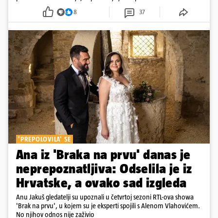
dana
8
37
'PREPOLOVILA' SE
Ana iz 'Braka na prvu' danas je
neprepoznatljiva: Odselila je iz
Hrvatske, a ovako sad izgleda
Anu Jakuš gledatelji su upoznali u četvrtoj sezoni RTL-ova showa
'Brak na prvu', u kojem su je eksperti spojili s Alenom Vlahovićem.
No njihov odnos nije zaživio