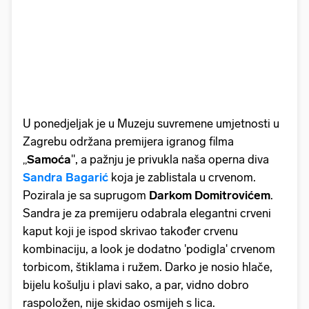
U ponedjeljak je u Muzeju suvremene umjetnosti u
Zagrebu održana premijera igranog filma
„
Samoća
", a pažnju je privukla naša operna diva
Sandra Bagarić
koja je zablistala u crvenom.
Pozirala je sa suprugom
Darkom Domitrovićem
.
Sandra je za premijeru odabrala elegantni crveni
kaput koji je ispod skrivao također crvenu
kombinaciju, a look je dodatno 'podigla' crvenom
torbicom, štiklama i ružem. Darko je nosio hlače,
bijelu košulju i plavi sako, a par, vidno dobro
raspoložen, nije skidao osmijeh s lica.