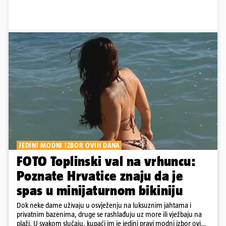
JEDINI MODNI IZBOR OVIH DANA
FOTO Toplinski val na vrhuncu:
Poznate Hrvatice znaju da je
spas u minijaturnom bikiniju
Dok neke dame uživaju u osvježenju na luksuznim jahtama i
privatnim bazenima, druge se rashlađuju uz more ili vježbaju na
plaži. U svakom slučaju, kupaći im je jedini pravi modni izbor ovih