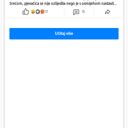
Srećom, pjevačica se nije ozlijedila nego je s osmijehom nastavila
pjevati
17
15
Učitaj više