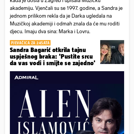
kada je došla u Zagreb i upisala Muzičku
akademiju. Vjenčali su se 1997. godine, a Sandra je
jednom prilikom rekla da je Darka ugledala na
Muzičkoj akademiji i odmah znala da će mu roditi
djecu. Imaju dva sina: Marka i Lovru.
PJEVAČICA ZA 24SATA
Sandra Bagarić otkrila tajnu
uspješnog braka: 'Pustite srcu
da vas vodi i smijte se zajedno'