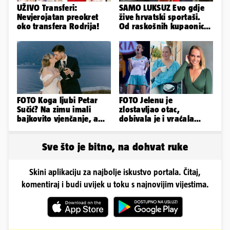
UŽIVO Transferi:
SAMO LUKSUZ Evo gdje
Nevjerojatan preokret
žive hrvatski sportaši.
oko transfera Rodrija!
Od raskošnih kupaonica
pa do privatnog kina
FOTO Koga ljubi Petar
FOTO Jelenu je
Sučić? Na zimu imali
zlostavljao otac,
bajkovito vjenčanje, a
dobivala je i vraćala
sada je na svijet stigao -
kilograme: 'Brutalno me
sin!
tukao šakama'
Sve što je bitno, na dohvat ruke
Skini aplikaciju za najbolje iskustvo portala. Čitaj,
komentiraj i budi uvijek u toku s najnovijim vijestima.