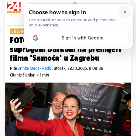
PRIJAVA
Show
Komentari
3
CRVENO JOJ STOJI
FOTO Sandra Bagarić uživala sa
suprugom Darkom na premijeri
filma 'Samoća' u Zagrebu
Piše
Zrinka Medak Radić
,
utorak, 28.10.2025. u 08:36
Čitanje članka: < 1 min