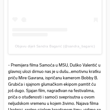
Objavu dijeli Sandra Bagarić (@sandra_bagaric)
- Premijera filma Samoća u MSU, Duško Valentić u
glavnoj ulozi dirnuo nas je u dušu…emotivnu kratku
priču Mire Gavrana, ispričanu kamerom Bobby B.
Grubića i sjajnom glumačkom ekipom pamtit ću
još dugo. Sjajan film, nagrađivan na festivalima,
priča o otuđenosti i samoći sveprisutna u ovom
neljudskom vremenu u kojem živimo. Najava filma
Urotnici, sretno cijelom kreativnom timu, vidimo se