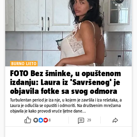
BURNO LJETO
FOTO Bez šminke, u opuštenom
izdanju: Laura iz 'Savršenog' je
objavila fotke sa svog odmora
Turbulentan period je iza nje, u kojem je završila i iza rešetaka, a
Laura je odlučila se opustiti i odmoriti. Na društvenim mrežama
objavila je kako provodi vruće ljetne dane...
8
29