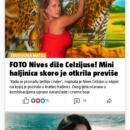
ZAGOLICALA MAŠTU
FOTO Nives diže Celzijuse! Mini
haljinica skoro je otkrila previše
'Kada se pronađu beštija i zvijer', napisala je Nives Celzijus u objavi
na kojoj je pozirala u kratkoj haljinici. Ovog ljeta očarava u
kombinacijama upravo narančaste i crvene boje
19
39