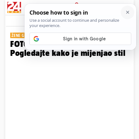
PRIJAVA
Galerija
Komentari
33
ŽENE GA OBOŽAVAJU
FOTO Sve Gvardiolove frizure:
Pogledajte kako je mijenjao stil