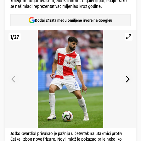
kolegom nogometašem, Mo Salahom. U galeriji pogledajte kako
se naš mladi reprezentativac mijenjao kroz godine.
Dodaj 24sata među omiljene izvore na Googleu
1/27
Joško Gvardiol privukao je pažnju u četvrtak na utakmici protiv
Češke i zbog nove frizure. Novi imidž je pokazao prije nekoliko