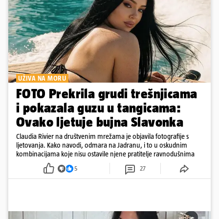
UŽIVA NA MORU
FOTO Prekrila grudi trešnjicama
i pokazala guzu u tangicama:
Ovako ljetuje bujna Slavonka
Claudia Rivier na društvenim mrežama je objavila fotografije s
ljetovanja. Kako navodi, odmara na Jadranu, i to u oskudnim
kombinacijama koje nisu ostavile njene pratitelje ravnodušnima
5
27