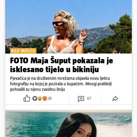
KOJI MIŠIĆI!
FOTO Maja Šuput pokazala je
isklesano tijelo u bikiniju
Pjevačica je na društvenim mrežama objavila novu ljetnu
fotografiju na kojoj je pozirala u kupaćem. Mnogi pratitelji
pohvalili su njenu zavidnu liniju
28
67