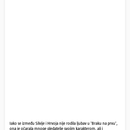
Iako se između Silvije i Hrvoja nije rodila ljubav u 'Braku na prvu',
ona je očarala mnoge gledatelje svojim karakterom, ali i