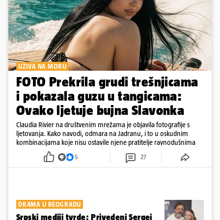
UŽIVA NA MORU
FOTO Prekrila grudi trešnjicama
i pokazala guzu u tangicama:
Ovako ljetuje bujna Slavonka
Claudia Rivier na društvenim mrežama je objavila fotografije s
ljetovanja. Kako navodi, odmara na Jadranu, i to u oskudnim
kombinacijama koje nisu ostavile njene pratitelje ravnodušnima
5
27
DRAMA U BEOGRADU
Srpski mediji tvrde: Privedeni Sergej