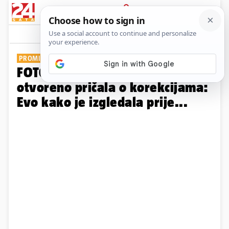
PRIJAVA
Galerija
Komentari
4
PROMIJENILA IMIDŽ
FOTO Silvija iz 'Braka na prvu'
otvoreno pričala o korekcijama:
Evo kako je izgledala prije...