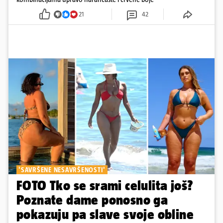
21
42
'SAVRŠENE NESAVRŠENOSTI'
FOTO Tko se srami celulita još?
Poznate dame ponosno ga
pokazuju pa slave svoje obline