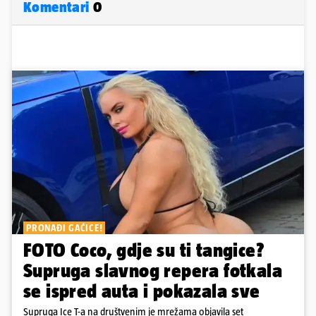
Komentari
0
PRONAĐI GAĆICE!
FOTO Coco, gdje su ti tangice?
Supruga slavnog repera fotkala
se ispred auta i pokazala sve
Supruga Ice T-a na društvenim je mrežama objavila set