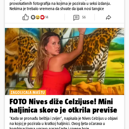
provokativnih fotografija na kojima je pozirala u seksi izdanju.
Nekima je trebalo vremena da shvate da ipak nosi tangice
14
56
ZAGOLICALA MAŠTU
FOTO Nives diže Celzijuse! Mini
haljinica skoro je otkrila previše
'Kada se pronađu beštija i zvijer', napisala je Nives Celzijus u objavi
na kojoj je pozirala u kratkoj haljinici. Ovog ljeta očarava u
kombinacijama upravo narančaste i crvene boje