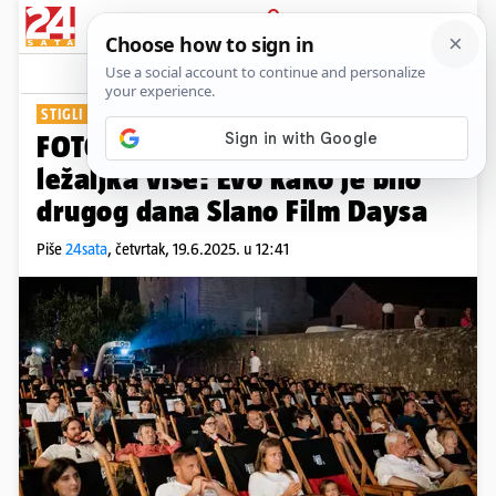
PRIJAVA
Show
Komentari
0
STIGLI POZNATI GLUMCI
FOTO U ljetnom kinu tražila se
ležaljka više: Evo kako je bilo
drugog dana Slano Film Daysa
Piše
24sata
,
četvrtak, 19.6.2025. u 12:41