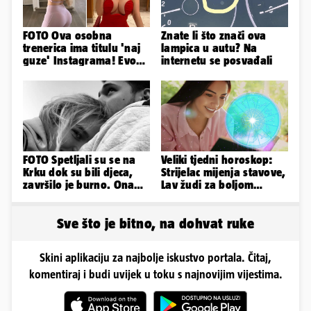
FOTO Ova osobna
Znate li što znači ova
trenerica ima titulu 'naj
lampica u autu? Na
guze' Instagrama! Evo
internetu se posvađali
koliko naplaćuje po
satu...
FOTO Spetljali su se na
Veliki tjedni horoskop:
Krku dok su bili djeca,
Strijelac mijenja stavove,
završilo je burno. Ona
Lav žudi za boljom
sad želi 50 milijuna eura
plaćom, Bik je rastresen
Sve što je bitno, na dohvat ruke
Skini aplikaciju za najbolje iskustvo portala. Čitaj,
komentiraj i budi uvijek u toku s najnovijim vijestima.