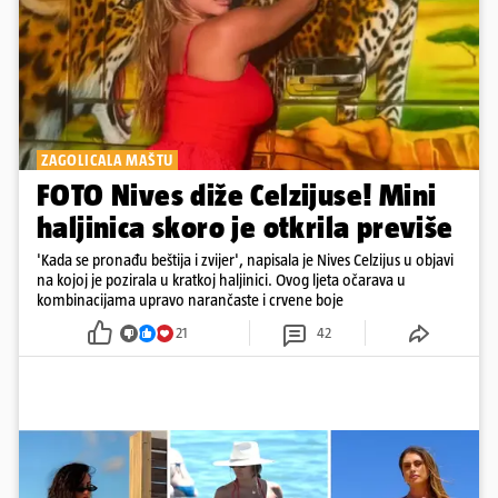
ZAGOLICALA MAŠTU
FOTO Nives diže Celzijuse! Mini
haljinica skoro je otkrila previše
'Kada se pronađu beštija i zvijer', napisala je Nives Celzijus u objavi
na kojoj je pozirala u kratkoj haljinici. Ovog ljeta očarava u
kombinacijama upravo narančaste i crvene boje
21
42