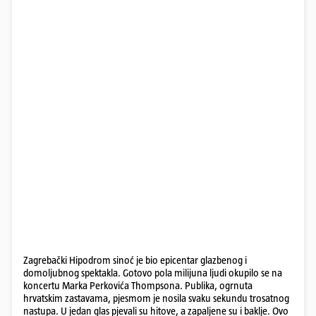
Zagrebački Hipodrom sinoć je bio epicentar glazbenog i
domoljubnog spektakla. Gotovo pola milijuna ljudi okupilo se na
koncertu Marka Perkovića Thompsona. Publika, ogrnuta
hrvatskim zastavama, pjesmom je nosila svaku sekundu trosatnog
nastupa. U jedan glas pjevali su hitove, a zapaljene su i baklje. Ovo