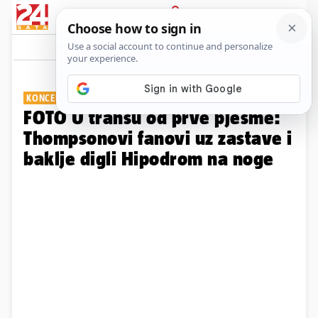
PRIJAVA
Galerija
Komentari
39
KONCERT ZA PAMĆENJE
FOTO U transu od prve pjesme:
Thompsonovi fanovi uz zastave i
baklje digli Hipodrom na noge