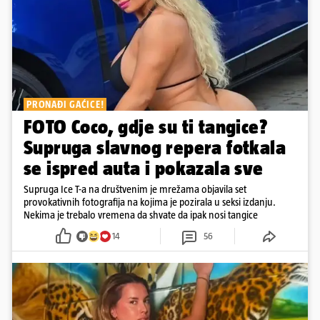
PRONAĐI GAĆICE!
FOTO Coco, gdje su ti tangice?
Supruga slavnog repera fotkala
se ispred auta i pokazala sve
Supruga Ice T-a na društvenim je mrežama objavila set
provokativnih fotografija na kojima je pozirala u seksi izdanju.
Nekima je trebalo vremena da shvate da ipak nosi tangice
14
56