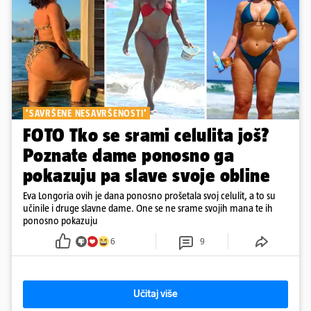
'SAVRŠENE NESAVRŠENOSTI'
FOTO Tko se srami celulita još?
Poznate dame ponosno ga
pokazuju pa slave svoje obline
Eva Longoria ovih je dana ponosno prošetala svoj celulit, a to su
učinile i druge slavne dame. One se ne srame svojih mana te ih
ponosno pokazuju
6
9
Učitaj više