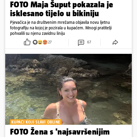
FOTO Maja Šuput pokazala je
isklesano tijelo u bikiniju
Pjevačica je na društvenim mrežama objavila novu ljetnu
fotografiju na kojoj je pozirala u kupaćem. Mnogi pratitelji
pohvalili su njenu zavidnu liniju
27
67
KUPAĆI KOJI SLAVI OBLINE
FOTO Žena s 'najsavršenijim