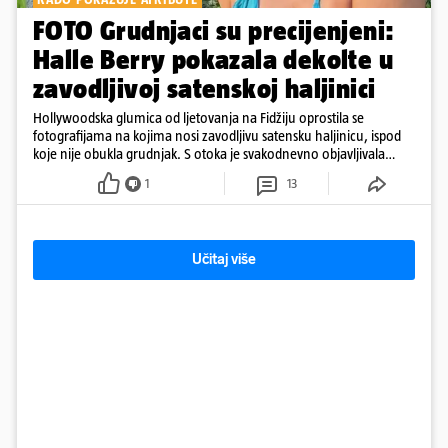
FOTO Grudnjaci su precijenjeni:
Halle Berry pokazala dekolte u
zavodljivoj satenskoj haljinici
Hollywoodska glumica od ljetovanja na Fidžiju oprostila se
fotografijama na kojima nosi zavodljivu satensku haljinicu, ispod
koje nije obukla grudnjak. S otoka je svakodnevno objavljivala
fotografije u kupaćem
1
13
Učitaj više