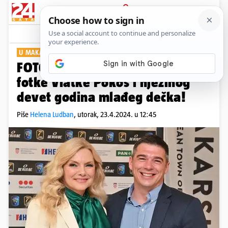
PRIJAVA
Show
Komentari
99
U MAKARSKOJ
FOTOGALERIJA Prve zajedničke
fotke Vlatke Pokos i njezinog
devet godina mlađeg dečka!
Piše
Helena Ludban
,
utorak, 23.4.2024. u 12:45