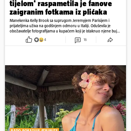
tijelom' raspametila je fanove
zaigranim fotkama iz plićaka
Manekenka Kelly Brook sa suprugom Jeremyjem Parisijem i
prijateljima uživa na godišnjem odmoru u Italiji. Oduševila je
obožavatelje fotografijama u kupaćem koji je istaknuo njene bujne
obline
4
16
RADO POKAZUJE ATRIBUTE