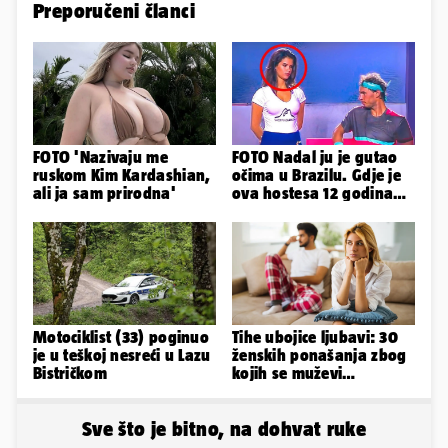
Preporučeni članci
FOTO 'Nazivaju me
FOTO Nadal ju je gutao
ruskom Kim Kardashian,
očima u Brazilu. Gdje je
ali ja sam prirodna'
ova hostesa 12 godina
poslije i kako izgleda?
Motociklist (33) poginuo
Tihe ubojice ljubavi: 30
je u teškoj nesreći u Lazu
ženskih ponašanja zbog
Bistričkom
kojih se muževi
emocionalno distanciraju
Sve što je bitno, na dohvat ruke