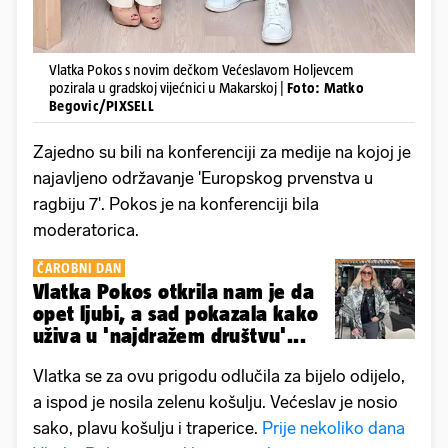
Vlatka Pokos s novim dečkom Većeslavom Holjevcem
pozirala u gradskoj vijećnici u Makarskoj |
Foto: Matko
Begovic/PIXSELL
Zajedno su bili na konferenciji za medije na kojoj je
najavljeno održavanje 'Europskog prvenstva u
ragbiju 7'. Pokos je na konferenciji bila
moderatorica.
ČAROBNI DAN
Vlatka Pokos otkrila nam je da
opet ljubi, a sad pokazala kako
uživa u 'najdražem društvu'...
Vlatka se za ovu prigodu odlučila za bijelo odijelo,
a ispod je nosila zelenu košulju. Većeslav je nosio
sako, plavu košulju i traperice.
Prije nekoliko dana