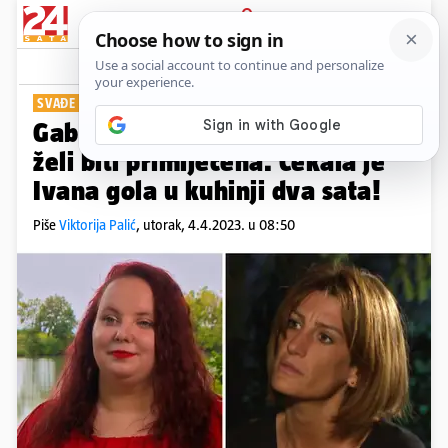
PRIJAVA
Show
Komentari
4
SVAĐE U 'LJUBAVI NA SELU'
Gabriela oplela po Vanji: 'Očito
želi biti primijećena. Čekala je
Ivana gola u kuhinji dva sata!
Piše
Viktorija Palić
,
utorak, 4.4.2023. u 08:50