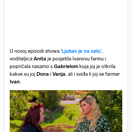
U novoj epizodi showa '
Ljubav je na selu
',
voditeljica
Anita
je
posjetila Ivanovu farmu i
popričala nasamo s
Gabrielom
koja joj je otkrila
kakve su joj
Dona
i
Vanja
, ali i sviđa li joj se farmer
Ivan
.