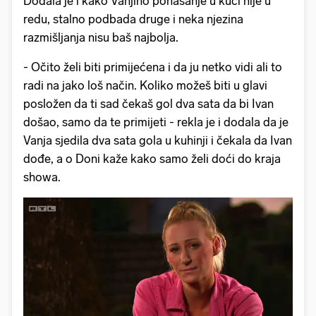
Dodala je i kako Vanjino ponašanje u kući nije u
redu, stalno podbada druge i neka njezina
razmišljanja nisu baš najbolja.
- Očito želi biti primijećena i da ju netko vidi ali to
radi na jako loš način. Koliko možeš biti u glavi
posložen da ti sad čekaš gol dva sata da bi Ivan
došao, samo da te primijeti - rekla je i dodala da je
Vanja sjedila dva sata gola u kuhinji i čekala da Ivan
dođe, a o Doni kaže kako samo želi doći do kraja
showa.