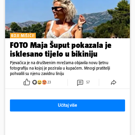
KOJI MIŠIĆI!
FOTO Maja Šuput pokazala je
isklesano tijelo u bikiniju
Pjevačica je na društvenim mrežama objavila novu ljetnu
fotografiju na kojoj je pozirala u kupaćem. Mnogi pratitelji
pohvalili su njenu zavidnu liniju
23
57
Učitaj više