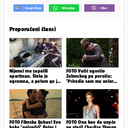
Preporučeni članci
Nijemci mu zapalili
FOTO Vučić ugostio
apartman. Šteta je
Zelenskog pa poručio:
ogromna, a potom ga je
'Priredio sam mu večeru
šokirao i e-mail od
i poželio dobrodošlicu'
Bookinga
FOTO Filmska ljubav! Evo
FOTO Ona kao da uopće
kako 'golupčići' Petar i
ne stari! Charlize Theron