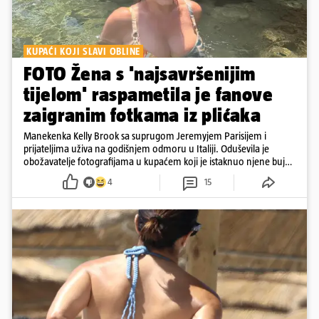
KUPAĆI KOJI SLAVI OBLINE
FOTO Žena s 'najsavršenijim
tijelom' raspametila je fanove
zaigranim fotkama iz plićaka
Manekenka Kelly Brook sa suprugom Jeremyjem Parisijem i
prijateljima uživa na godišnjem odmoru u Italiji. Oduševila je
obožavatelje fotografijama u kupaćem koji je istaknuo njene bujne
obline
4
15