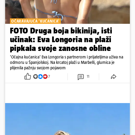
OČARAVAJUĆA 'KUĆANICA'
FOTO Druga boja bikinija, isti
učinak: Eva Longoria na plaži
pipkala svoje zanosne obline
'Očajna kućanica' Eva Longoria s partnerom i prijateljima uživa na
odmoru u Španjolskoj. Na krcatoj plaži u Marbelli, glumica je
plijenila pažnju svojom pojavom
7
11