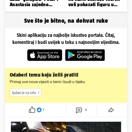
Anastasia zajedno
voli pokazati figuru u
provode ljetne dane
golišavim izdanjima...
Sve što je bitno, na dohvat ruke
Skini aplikaciju za najbolje iskustvo portala. Čitaj,
komentiraj i budi uvijek u toku s najnovijim vijestima.
Odaberi temu koju želiš pratiti
Primaj sve nove vijesti o temi i budi u tijeku
ljubav je na selu
1
4