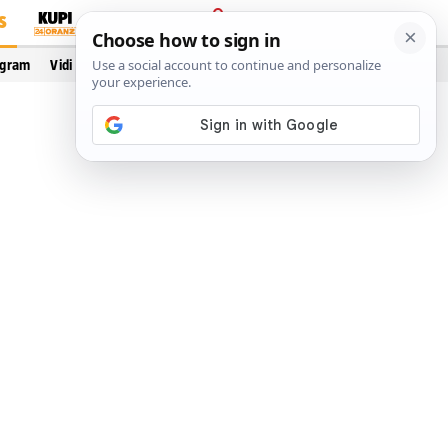
S
PRIJAVA
ogram
Vidi još…