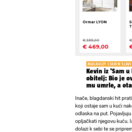
MACAULEY CULKIN SLAV
Kevin iz 'Sam u
obitelj: Bio je o
mu umrle, a ota
maltretirao
Inače, blagdanski hit pra
koji ostaje sam u kući nak
odlaska na put. Pojavljuju
opljačkati njegovu kuću. I
dolazi k sebi te se pripr