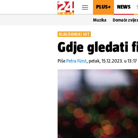
PLUS+
NEWS
Muzika
Domaće zvije
BLAGDANSKI HIT
Gdje gledati f
Piše
Petra Fürst
,
petak, 15.12.2023. u 13:17