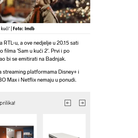
kući' |
Foto: Imdb
 RTL-u, a ove nedjelje u 20.15 sati
 filma 'Sam u kući 2'. Prvi i po
o bi se emitirati na Badnjak.
na streaming platformama Disney+ i
O Max i Netflix nemaju u ponudi.