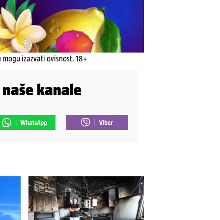
u mogu izazvati ovisnost. 18+
i naše kanale