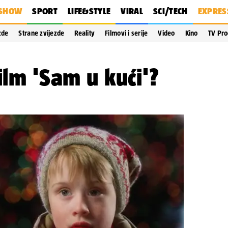
SHOW
SPORT
LIFE&STYLE
VIRAL
SCI/TECH
EXPRES
zde
Strane zvijezde
Reality
Filmovi i serije
Video
Kino
TV Pr
ilm 'Sam u kući'?