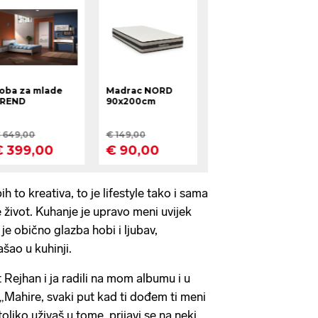
 to kreativa, to je lifestyle tako i sama
 život. Kuhanje je upravo meni uvijek
 je obično glazba hobi i ljubav,
šao u kuhinji.
ejhan i ja radili na mom albumu i u
 „Mahire, svaki put kad ti dođem ti meni
oliko uživaš u tome, prijavi se na neki