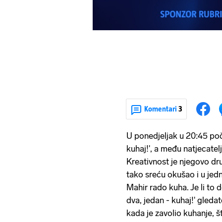
Komentari
3
U ponedjeljak u 20:45 poči
kuhaj!', a među natjecatelj
Kreativnost je njegovo dru
tako sreću okušao i u je
Mahir rado kuha. Je li to d
dva, jedan - kuhaj!' gledat
kada je zavolio kuhanje, št