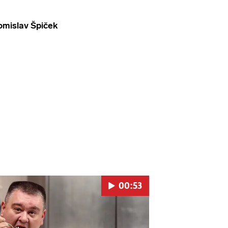
mislav Špiček
00:53