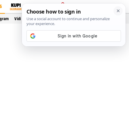
S
PRIJAVA
ogram
Vidi još…