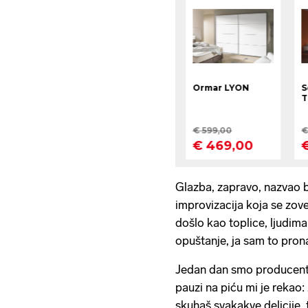
Glazba, zapravo, nazvao bih
improvizacija koja se zove
došlo kao toplice, ljudima
opuštanje, ja sam to prona
Jedan dan smo producent R
pauzi na piću mi je rekao:
skuhaš svakakve delicije, t