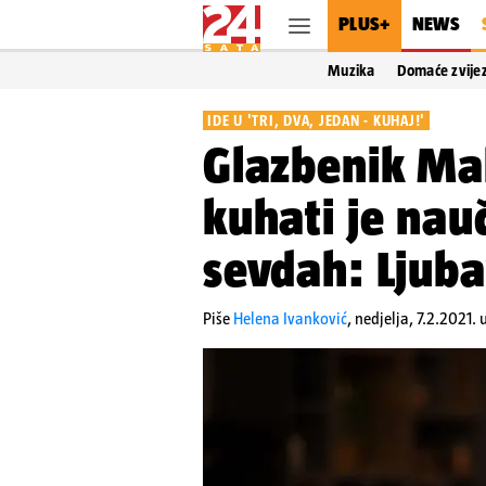
PLUS+
NEWS
Muzika
Domaće zvije
IDE U 'TRI, DVA, JEDAN - KUHAJ!'
Glazbenik Ma
kuhati je nau
sevdah: Ljuba
Piše
Helena Ivanković
,
nedjelja, 7.2.2021. 