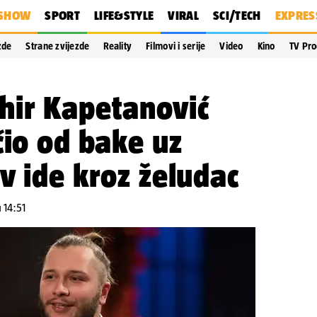
SHOW
SPORT
LIFE&STYLE
VIRAL
SCI/TECH
EXPRES
zde
Strane zvijezde
Reality
Filmovi i serije
Video
Kino
TV Pr
hir Kapetanović
čio od bake uz
v ide kroz želudac
u 14:51