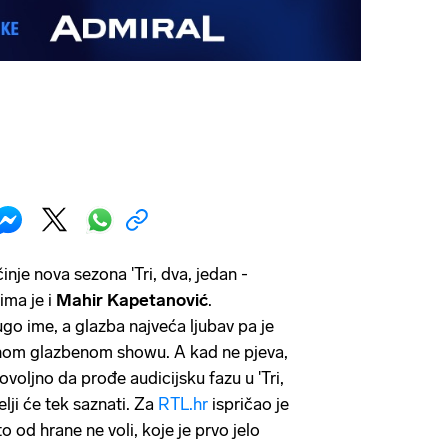
nje nova sezona 'Tri, dva, jedan -
ima je i
Mahir Kapetanović
.
go ime, a glazba najveća ljubav pa je
dnom glazbenom showu. A kad ne pjeva,
ovoljno da prođe audicijsku fazu u 'Tri,
elji će tek saznati. Za
RTL.hr
ispričao je
o od hrane ne voli, koje je prvo jelo