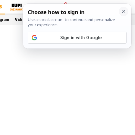
S
PRIJAVA
ogram
Vidi još…