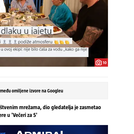
10
 među omiljene izvore na Googleu
tvenim mrežama, dio gledatelja je zasmetao
e u 'Večeri za 5'