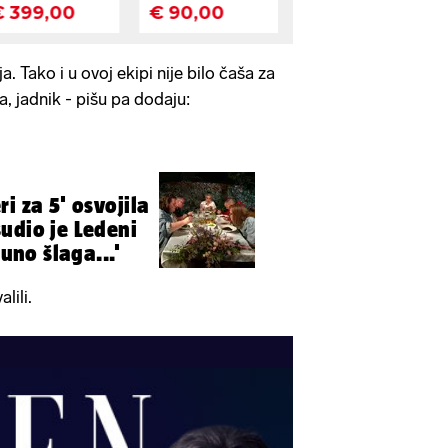
. Tako i u ovoj ekipi nije bilo čaša za
, jadnik - pišu pa dodaju:
i za 5' osvojila
udio je Ledeni
puno šlaga...'
lili.