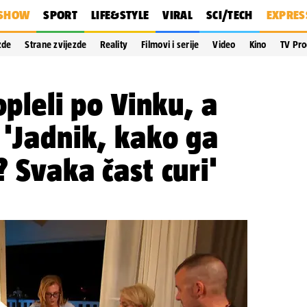
SHOW
SPORT
LIFE&STYLE
VIRAL
SCI/TECH
EXPRES
zde
Strane zvijezde
Reality
Filmovi i serije
Video
Kino
TV Pr
opleli po Vinku, a
 'Jadnik, kako ga
? Svaka čast curi'