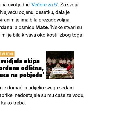
ana ovotjedne
'Večere za 5'.
Za svoju
 Najveću ocjenu, desetku, dala je
rviranim jelima bila prezadovoljna.
rdana
, a osmicu
Mate
. 'Neke stvari su
a mi je bila krvava oko kosti, zbog toga
EVLJENI
 svidjela ekipa
Gordana odlična,
uca na pobjedu'
ji je domaćici udijelio svega sedam
prike, nedostajale su mu čaše za vodu,
na kako treba.