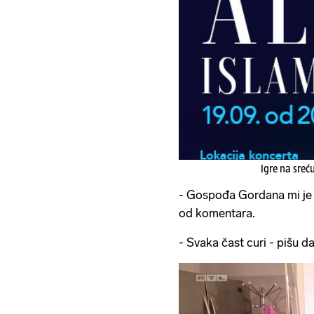
Igre na sreć
- Gospođa Gordana mi je 
od komentara.
- Svaka čast curi - pišu da