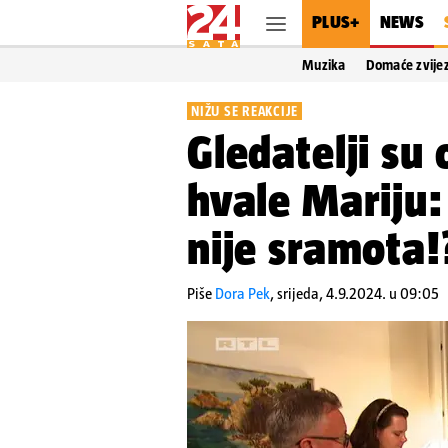
PLUS+
NEWS
Muzika
Domaće zvije
NIŽU SE REAKCIJE
Gledatelji su 
hvale Mariju:
nije sramota!
Piše
Dora Pek
,
srijeda, 4.9.2024. u 09:05