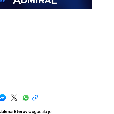
alena Eterović
ugostila je