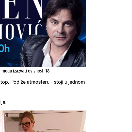
u mogu izazvati ovisnost. 18+
top. Podiže atmosferu - stoji u jednom
lje.