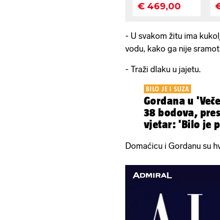
- U svakom žitu ima kukolja
vodu, kako ga nije sramota
- Traži dlaku u jajetu.
BILO JE I SUZA
Gordana u 'Večer
38 bodova, pres
vjetar: 'Bilo je 
Domaćicu i Gordanu su hva