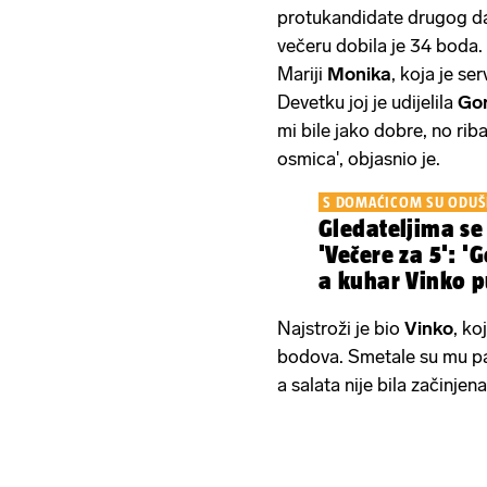
protukandidate drugog d
večeru dobila je 34 boda.
Mariji
Monika
, koja je se
Devetku joj je udijelila
Go
mi bile jako dobre, no rib
osmica', objasnio je.
S DOMAĆICOM SU ODUŠ
Gledateljima se
'Večere za 5': '
a kuhar Vinko p
Najstroži je bio
Vinko
, ko
bodova. Smetale su mu pa
a salata nije bila začinje