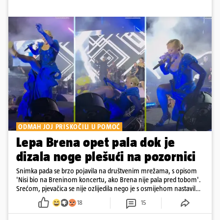
ODMAH JOJ PRISKOČILI U POMOĆ
Lepa Brena opet pala dok je
dizala noge plešući na pozornici
Snimka pada se brzo pojavila na društvenim mrežama, s opisom
'Nisi bio na Breninom koncertu, ako Brena nije pala pred tobom'.
Srećom, pjevačica se nije ozlijedila nego je s osmijehom nastavila
pjevati
18
15