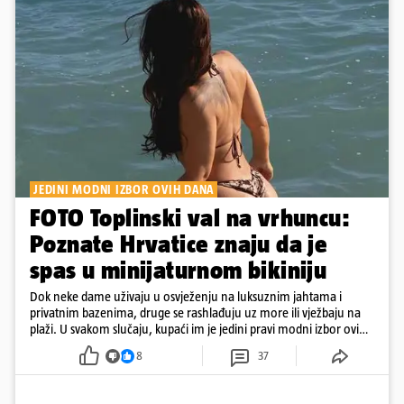
JEDINI MODNI IZBOR OVIH DANA
FOTO Toplinski val na vrhuncu:
Poznate Hrvatice znaju da je
spas u minijaturnom bikiniju
Dok neke dame uživaju u osvježenju na luksuznim jahtama i
privatnim bazenima, druge se rashlađuju uz more ili vježbaju na
plaži. U svakom slučaju, kupaći im je jedini pravi modni izbor ovih
dana
8
37