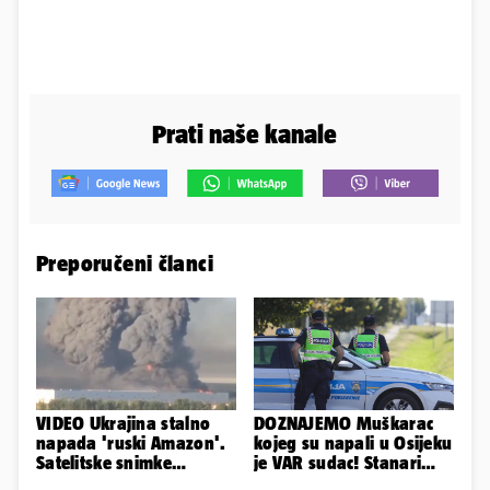
Prati naše kanale
Preporučeni članci
VIDEO Ukrajina stalno
DOZNAJEMO Muškarac
napada 'ruski Amazon'.
kojeg su napali u Osijeku
Satelitske snimke
je VAR sudac! Stanari
pokazale što se događa
ulice su ga spasili...