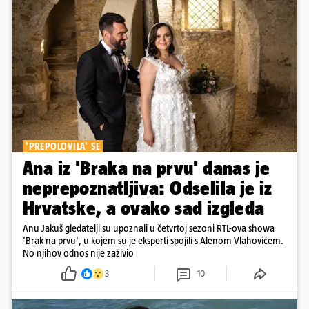
'PREPOLOVILA' SE
Ana iz 'Braka na prvu' danas je
neprepoznatljiva: Odselila je iz
Hrvatske, a ovako sad izgleda
Anu Jakuš gledatelji su upoznali u četvrtoj sezoni RTL-ova showa
'Brak na prvu', u kojem su je eksperti spojili s Alenom Vlahovićem.
No njihov odnos nije zaživio
3
10