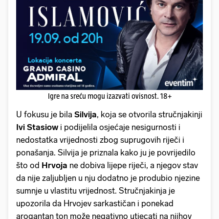
Igre na sreću mogu izazvati ovisnost. 18+
U fokusu je bila
Silvija
, koja se otvorila stručnjakinji
Ivi Stasiow
i podijelila osjećaje nesigurnosti i
nedostatka vrijednosti zbog suprugovih riječi i
ponašanja. Silvija je priznala kako ju je povrijedilo
što od
Hrvoja
ne dobiva lijepe riječi, a njegov stav
da nije zaljubljen u nju dodatno je produbio njezine
sumnje u vlastitu vrijednost. Stručnjakinja je
upozorila da Hrvojev sarkastičan i ponekad
arogantan ton može negativno utjecati na njihov