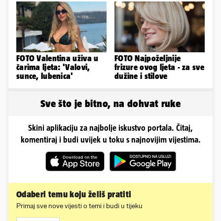
FOTO Valentina uživa u
FOTO Najpoželjnije
čarima ljeta: 'Valovi,
frizure ovog ljeta - za sve
sunce, lubenica'
dužine i stilove
Sve što je bitno, na dohvat ruke
Skini aplikaciju za najbolje iskustvo portala. Čitaj,
komentiraj i budi uvijek u toku s najnovijim vijestima.
Odaberi temu koju želiš pratiti
Primaj sve nove vijesti o temi i budi u tijeku