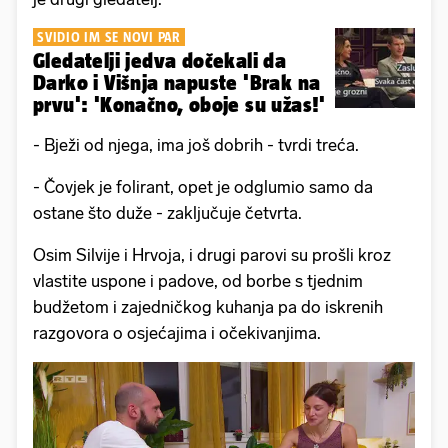
SVIDIO IM SE NOVI PAR
Gledatelji jedva dočekali da
Darko i Višnja napuste 'Brak na
prvu': 'Konačno, oboje su užas!'
- Bježi od njega, ima još dobrih - tvrdi treća.
- Čovjek je folirant, opet je odglumio samo da
ostane što duže - zaključuje četvrta.
Osim Silvije i Hrvoja, i drugi parovi su prošli kroz
vlastite uspone i padove, od borbe s tjednim
budžetom i zajedničkog kuhanja pa do iskrenih
razgovora o osjećajima i očekivanjima.