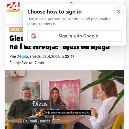
PRIJAVA
Show
Komentari
4
REAKCIJE NA EPIZODU
Gledatelji su stali uz Silviju, ali
ne i uz Hrvoja: 'Bježi od njega'
Piše
24sata
,
srijeda, 23.4.2025. u 08:17
Čitanje članka: 2 min