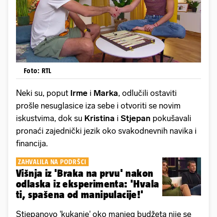
Foto: RTL
Neki su, poput
Irme
i
Marka
, odlučili ostaviti
prošle nesuglasice iza sebe i otvoriti se novim
iskustvima, dok su
Kristina
i
Stjepan
pokušavali
pronaći zajednički jezik oko svakodnevnih navika i
financija.
ZAHVALILA NA PODRŠCI
Višnja iz 'Braka na prvu' nakon
odlaska iz eksperimenta: 'Hvala
ti, spašena od manipulacije!'
Stjepanovo 'kukanje' oko manjeg budžeta nije se