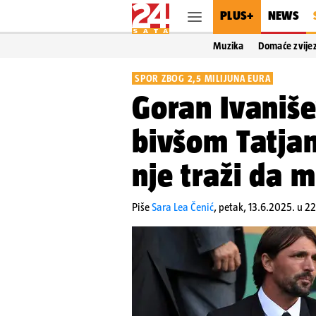
PLUS+
NEWS
Muzika
Domaće zvije
SPOR ZBOG 2,5 MILIJUNA EURA
Goran Ivaniše
bivšom Tatja
nje traži da m
Piše
Sara Lea Čenić
,
petak, 13.6.2025. u 2