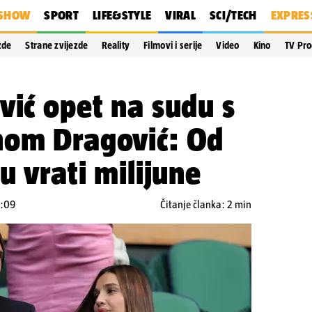
SHOW
SPORT
LIFE&STYLE
VIRAL
SCI/TECH
EXPRES
zde
Strane zvijezde
Reality
Filmovi i serije
Video
Kino
TV Pr
vić opet na sudu s
nom Dragović: Od
u vrati milijune
2:09
Čitanje članka: 2 min