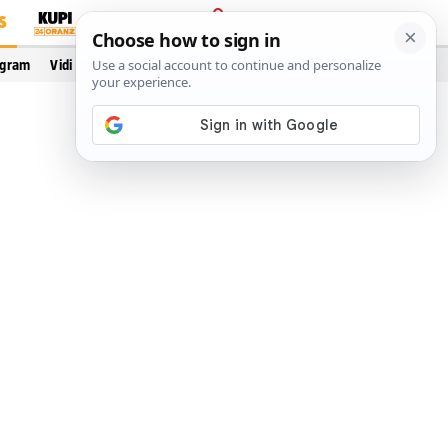
S
PRIJAVA
ogram
Vidi još…