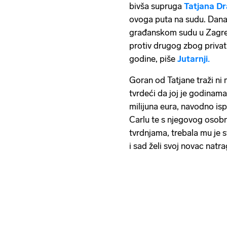
bivša supruga
Tatjana Dr
ovoga puta na sudu. Dana
građanskom sudu u Zagrebu
protiv drugog zbog privatn
godine, piše
Jutarnji.
Goran od Tatjane traži ni 
tvrdeći da joj je godinam
milijuna eura, navodno is
Carlu te s njegovog osob
tvrdnjama, trebala mu je sv
i sad želi svoj novac natr