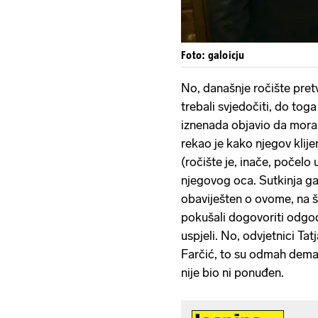
Foto: galoicju
No, današnje ročište pretv
trebali svjedočiti, do toga
iznenada objavio da mora 
rekao je kako njegov klije
(ročište je, inače, počelo 
njegovog oca. Sutkinja ga 
obaviješten o ovome, na št
pokušali dogovoriti odgod
uspjeli. No, odvjetnici Ta
Farčić, to su odmah deman
nije bio ni ponuđen.