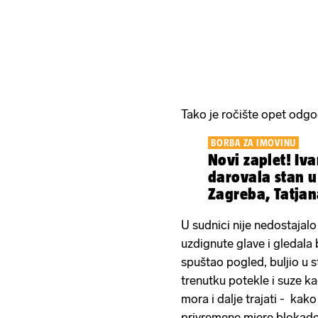
Tako je ročište opet odgo
BORBA ZA IMOVINU
Novi zaplet! Iva
darovala stan u
Zagreba, Tatjan
može živjeti
U sudnici nije nedostajalo
uzdignute glave i gledala 
spuštao pogled, buljio u s
trenutku potekle i suze k
mora i dalje trajati - kak
privremene mjere blokade