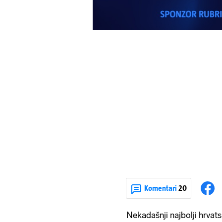
Komentari
20
Nekadašnji najbolji hrvats