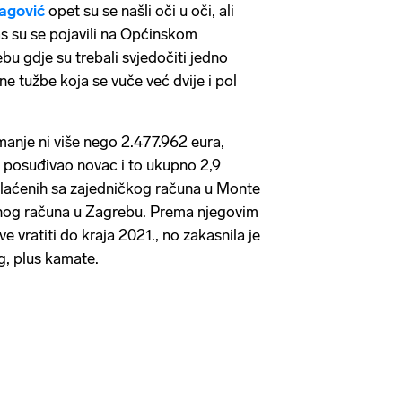
agović
opet su se našli oči u oči, ali
s su se pojavili na Općinskom
 gdje su trebali svjedočiti jedno
e tužbe koja se vuče već dvije i pol
manje ni više nego 2.477.962 eura,
a posuđivao novac i to ukupno 2,9
plaćenih sa zajedničkog računa u Monte
nog računa u Zagrebu. Prema njegovim
e vratiti do kraja 2021., no zakasnila je
ag, plus kamate.