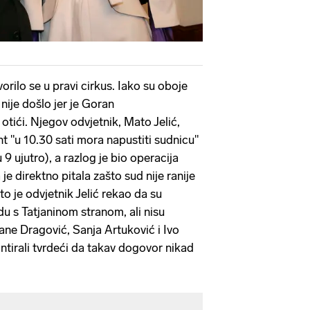
orilo se u pravi cirkus. Iako su oboje
 nije došlo jer je Goran
otići. Njegov odvjetnik, Mato Jelić,
nt "u 10.30 sati mora napustiti sudnicu"
u 9 ujutro), a razlog je bio operacija
je direktno pitala zašto sud nije ranije
o je odvjetnik Jelić rekao da su
u s Tatjaninom stranom, ali nisu
tjane Dragović, Sanja Artuković i Ivo
tirali tvrdeći da takav dogovor nikad