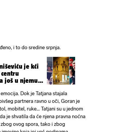
đeno, i to do sredine srpnja.
niševiću je kći
 centru
a još u njemu
 emocija. Dok je Tatjana stajala
bivšeg partnera ravno u oči, Goran je
tol, mobitel, ruke… Tatjani su u jednom
ada je shvatila da će njena pravna noćna
o zbog ovog spora, tako i zbog
 imovine koja joj već godinama