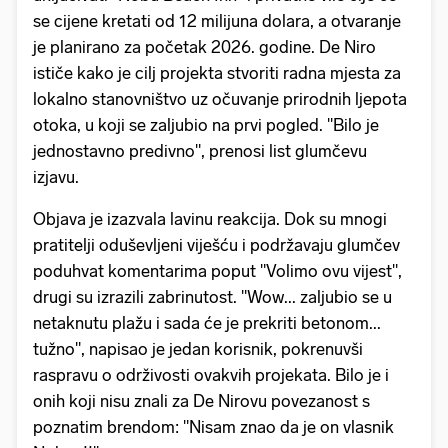
se cijene kretati od 12 milijuna dolara, a otvaranje
je planirano za početak 2026. godine. De Niro
ističe kako je cilj projekta stvoriti radna mjesta za
lokalno stanovništvo uz očuvanje prirodnih ljepota
otoka, u koji se zaljubio na prvi pogled. "Bilo je
jednostavno predivno", prenosi list glumčevu
izjavu.
Objava je izazvala lavinu reakcija. Dok su mnogi
pratitelji oduševljeni viješću i podržavaju glumčev
poduhvat komentarima poput "Volimo ovu vijest",
drugi su izrazili zabrinutost. "Wow... zaljubio se u
netaknutu plažu i sada će je prekriti betonom...
tužno", napisao je jedan korisnik, pokrenuvši
raspravu o održivosti ovakvih projekata. Bilo je i
onih koji nisu znali za De Nirovu povezanost s
poznatim brendom: "Nisam znao da je on vlasnik