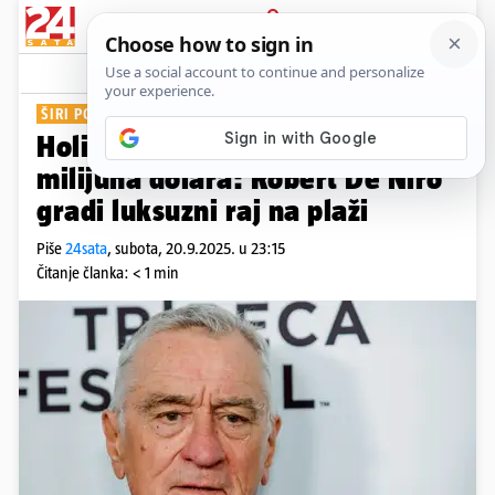
PRIJAVA
Show
Komentari
5
ŠIRI POSAO
Holivudska legenda ulaže 250
milijuna dolara: Robert De Niro
gradi luksuzni raj na plaži
Piše
24sata
,
subota, 20.9.2025. u 23:15
Čitanje članka: < 1 min