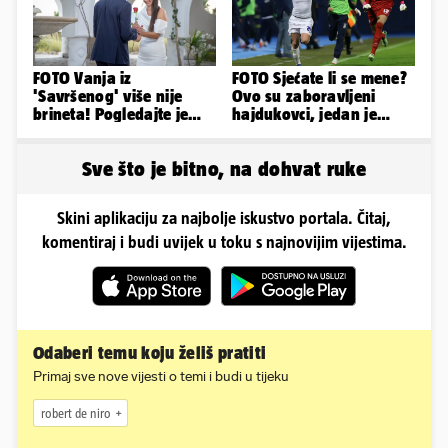
FOTO Vanja iz
FOTO Sjećate li se mene?
'Savršenog' više nije
Ovo su zaboravljeni
brineta! Pogledajte je
hajdukovci, jedan je
sad
napuhao 3,3 promila...
Sve što je bitno, na dohvat ruke
Skini aplikaciju za najbolje iskustvo portala. Čitaj,
komentiraj i budi uvijek u toku s najnovijim vijestima.
Odaberi temu koju želiš pratiti
Primaj sve nove vijesti o temi i budi u tijeku
robert de niro