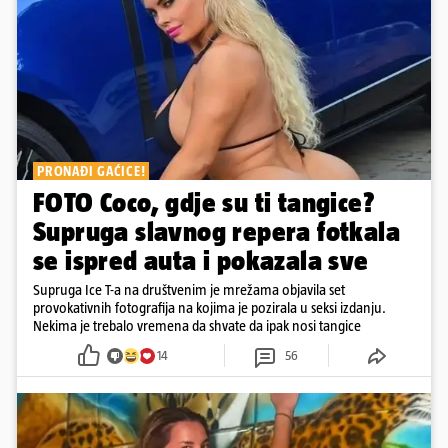
PRONAĐI GAĆICE!
FOTO Coco, gdje su ti tangice?
Supruga slavnog repera fotkala
se ispred auta i pokazala sve
Supruga Ice T-a na društvenim je mrežama objavila set
provokativnih fotografija na kojima je pozirala u seksi izdanju.
Nekima je trebalo vremena da shvate da ipak nosi tangice
14
56