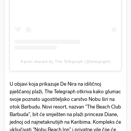
A post shared by The Telegraph (@telegraph)
U objavi koja prikazuje De Nira na idiličnoj
pješčanoj plaži, The Telegraph otkriva kako glumac
svoje poznato ugostiteljsko carstvo Nobu širi na
otok Barbudu. Novi resort, nazvan "The Beach Club
Barbuda", bit će smješten na plaži princeze Diane,
jednoj od najnetaknutijih na Karibima. Kompleks će
uključivati "Nobu Beach Inn" i privatne vile čije će