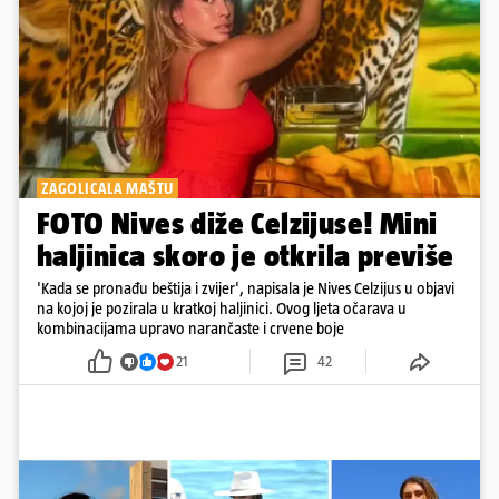
ZAGOLICALA MAŠTU
FOTO Nives diže Celzijuse! Mini
haljinica skoro je otkrila previše
'Kada se pronađu beštija i zvijer', napisala je Nives Celzijus u objavi
na kojoj je pozirala u kratkoj haljinici. Ovog ljeta očarava u
kombinacijama upravo narančaste i crvene boje
21
42