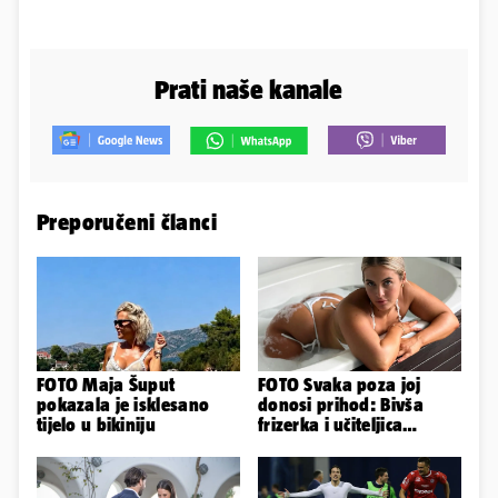
Prati naše kanale
Preporučeni članci
FOTO Maja Šuput
FOTO Svaka poza joj
pokazala je isklesano
donosi prihod: Bivša
tijelo u bikiniju
frizerka i učiteljica
oblinama je zapalila
Instagram