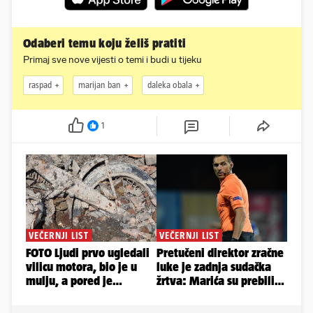
Odaberi temu koju želiš pratiti
Primaj sve nove vijesti o temi i budi u tijeku
raspad
marijan ban
daleka obala
1