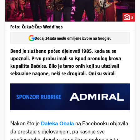
5
Foto: Čuka&Čop Weddings
Dodaj 24sata među omiljene izvore na Googleu
Bend je službeno počeo djelovati 1985. kada su se
upoznali. Prvu probu imali su ispod oronulog krova
kupališta Bačvice. Bilo je tamo onih koji su utaživali
seksualne nagone, neki se drogirali. Oni su svirali
Nakon što je
Daleka Obala
na Facebooku objavila
da prestaje s djelovanjem, pa kasnije sve
obožavatelje zbunila s time što je maknula istu