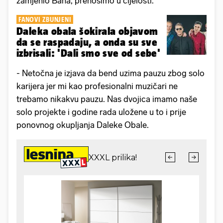
zamjenio Bana, prenosimo u cijelosti.
FANOVI ZBUNJENI
Daleka obala šokirala objavom
da se raspadaju, a onda su sve
izbrisali: 'Dali smo sve od sebe'
- Netočna je izjava da bend uzima pauzu zbog solo
karijera jer mi kao profesionalni muzičari ne
trebamo nikakvu pauzu. Nas dvojica imamo naše
solo projekte i godine rada uložene u to i prije
ponovnog okupljanja Daleke Obale.