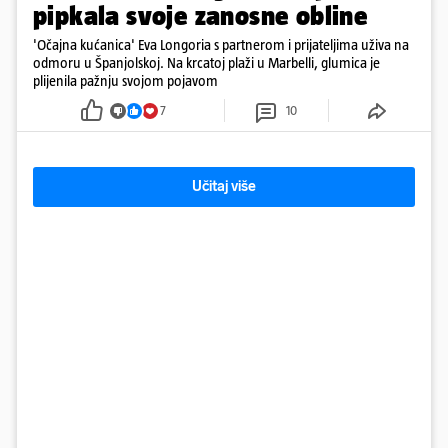
pipkala svoje zanosne obline
'Očajna kućanica' Eva Longoria s partnerom i prijateljima uživa na
odmoru u Španjolskoj. Na krcatoj plaži u Marbelli, glumica je
plijenila pažnju svojom pojavom
7
10
Učitaj više