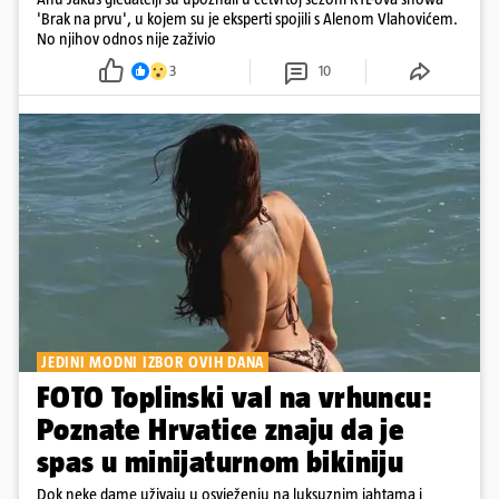
'Brak na prvu', u kojem su je eksperti spojili s Alenom Vlahovićem.
No njihov odnos nije zaživio
3
10
JEDINI MODNI IZBOR OVIH DANA
FOTO Toplinski val na vrhuncu:
Poznate Hrvatice znaju da je
spas u minijaturnom bikiniju
Dok neke dame uživaju u osvježenju na luksuznim jahtama i