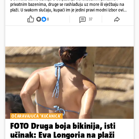
privatnim bazenima, druge se rashlađuju uz more ili vježbaju na
plaži. U svakom slučaju, kupaći im je jedini pravi modni izbor ovih
dana
8
37
OČARAVAJUĆA 'KUĆANICA'
FOTO Druga boja bikinija, isti
učinak: Eva Longoria na plaži