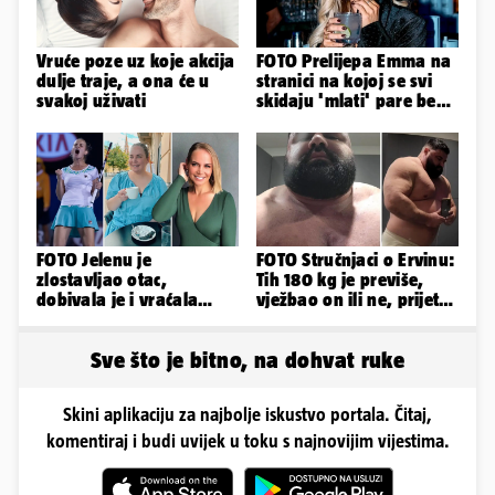
Vruće poze uz koje akcija
FOTO Prelijepa Emma na
dulje traje, a ona će u
stranici na kojoj se svi
svakoj uživati
skidaju 'mlati' pare bez
'prodaje tijela'
FOTO Jelenu je
FOTO Stručnjaci o Ervinu:
zlostavljao otac,
Tih 180 kg je previše,
dobivala je i vraćala
vježbao on ili ne, prijete
kilograme: 'Brutalno me
mu mnoge komplikacije
tukao šakama'
Sve što je bitno, na dohvat ruke
Skini aplikaciju za najbolje iskustvo portala. Čitaj,
komentiraj i budi uvijek u toku s najnovijim vijestima.