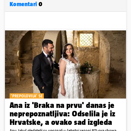
Komentari
0
'PREPOLOVILA' SE
Ana iz 'Braka na prvu' danas je
neprepoznatljiva: Odselila je iz
Hrvatske, a ovako sad izgleda
Anu Jakuš gledatelji su upoznali u četvrtoj sezoni RTL-ova showa