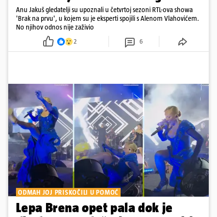
Anu Jakuš gledatelji su upoznali u četvrtoj sezoni RTL-ova showa
'Brak na prvu', u kojem su je eksperti spojili s Alenom Vlahovićem.
No njihov odnos nije zaživio
2
6
ODMAH JOJ PRISKOČILI U POMOĆ
Lepa Brena opet pala dok je