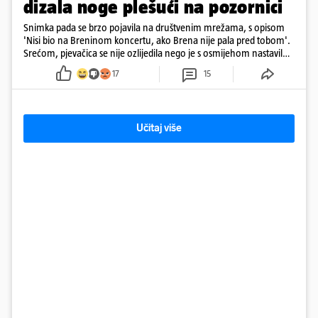
dizala noge plešući na pozornici
Snimka pada se brzo pojavila na društvenim mrežama, s opisom
'Nisi bio na Breninom koncertu, ako Brena nije pala pred tobom'.
Srećom, pjevačica se nije ozlijedila nego je s osmijehom nastavila
pjevati
17
15
Učitaj više