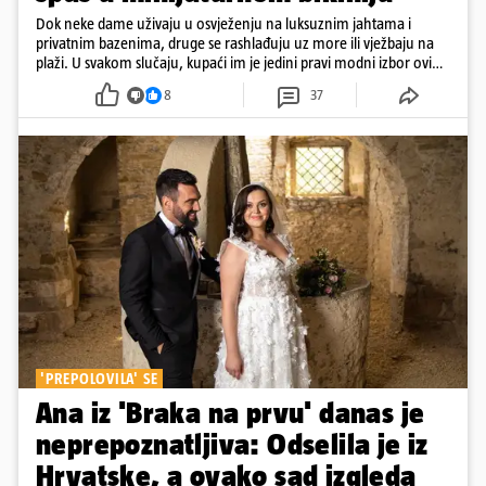
Dok neke dame uživaju u osvježenju na luksuznim jahtama i
privatnim bazenima, druge se rashlađuju uz more ili vježbaju na
plaži. U svakom slučaju, kupaći im je jedini pravi modni izbor ovih
dana
8
37
'PREPOLOVILA' SE
Ana iz 'Braka na prvu' danas je
neprepoznatljiva: Odselila je iz
Hrvatske, a ovako sad izgleda