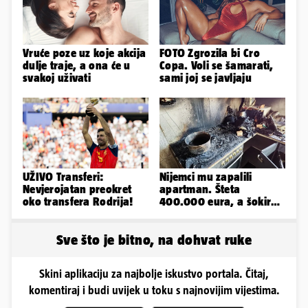
Vruće poze uz koje akcija
FOTO Zgrozila bi Cro
dulje traje, a ona će u
Copa. Voli se šamarati,
svakoj uživati
sami joj se javljaju
UŽIVO Transferi:
Nijemci mu zapalili
Nevjerojatan preokret
apartman. Šteta
oko transfera Rodrija!
400.000 eura, a šokirao
ga mail od Bookinga
Sve što je bitno, na dohvat ruke
Skini aplikaciju za najbolje iskustvo portala. Čitaj,
komentiraj i budi uvijek u toku s najnovijim vijestima.