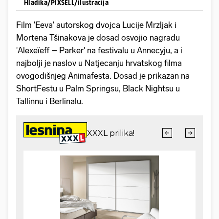
Hladika/PIXSELL/ilustracija
Film 'Eeva' autorskog dvojca Lucije Mrzljak i
Mortena Tšinakova je dosad osvojio nagradu
'Alexeïeff – Parker' na festivalu u Annecyju, a i
najbolji je naslov u Natjecanju hrvatskog filma
ovogodišnjeg Animafesta. Dosad je prikazan na
ShortFestu u Palm Springsu, Black Nightsu u
Tallinnu i Berlinalu.