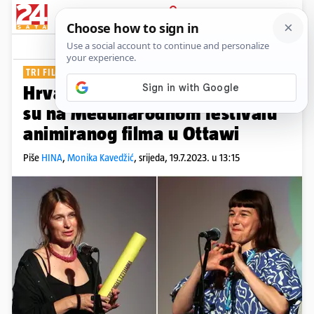
PRIJAVA
Show
Komentari
0
TRI FILMA
Hrvatski filmovi u konkurenciji
su na Međunarodnom festivalu
animiranog filma u Ottawi
Piše
HINA
,
Monika Kavedžić
,
srijeda, 19.7.2023. u 13:15