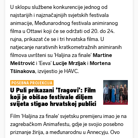
U sklopu službene konkurencije jednog od
najstarijih i najznačajnijih svjetskih festivala
animacije, Međunarodnog festivala animiranog
filma u Ottawi koji će se održati od 20. do 24.
rujna, prikazat će se i tri hrvatska filma. U
natjecanje narativnih kratkometražnih animiranih
filmova uvršteni su 'Haljina za finale'
Martine
Meštrović
i 'Eeva'
Lucije Mrzljak
i
Mortena
Tšinakova
, izvijestio je HAVC.
POSEBNA PROJEKCIJA
U Puli prikazani 'Tragovi': Film
koji je obišao festivale diljem
svijeta stigao hrvatskoj publici
Film 'Haljina za finale' svjetsku premijeru imao je na
zagrebačkom Animafestu, gdje je svojio posebno
priznanje žirija, a međunarodnu u Annecyju. Ovo