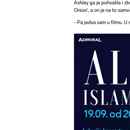
Ashley ga je pohvalila i z
Onion', a on je na to samo
- Pa jedva sam u filmu. U