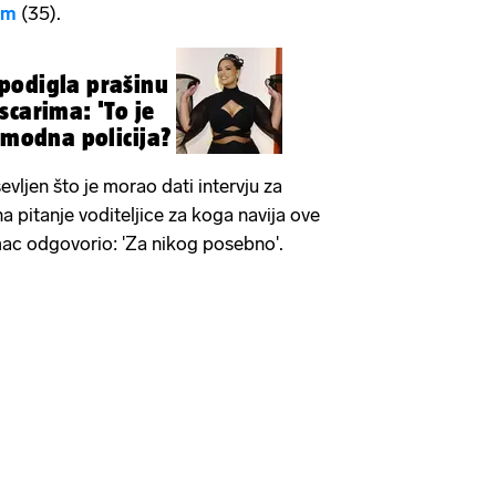
am
(35).
podigla prašinu
scarima: 'To je
 modna policija?
vljen što je morao dati intervju za
na pitanje voditeljice za koga navija ove
ac odgovorio: 'Za nikog posebno'.