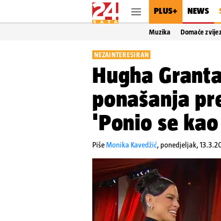
PLUS+
NEWS
Muzika
Domaće zvije
NEZAINTERESIRAN
Hugha Granta
ponašanja pre
'Ponio se kao
Piše
Monika Kavedžić
,
ponedjeljak, 13.3.2