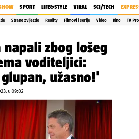
SHOW
SPORT
LIFE&STYLE
VIRAL
SCI/TECH
EXPRES
zde
Strane zvijezde
Reality
Filmovi i serije
Video
Kino
TV Pr
 napali zbog lošeg
ma voditeljici:
 glupan, užasno!'
023. u 09:02