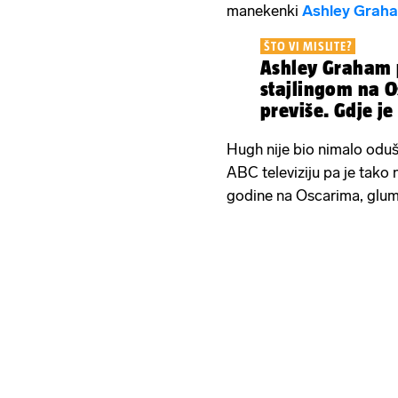
manekenki
Ashley Grah
ŠTO VI MISLITE?
Ashley Graham 
stajlingom na O
previše. Gdje je
Hugh nije bio nimalo oduše
ABC televiziju pa je tako 
godine na Oscarima, glum