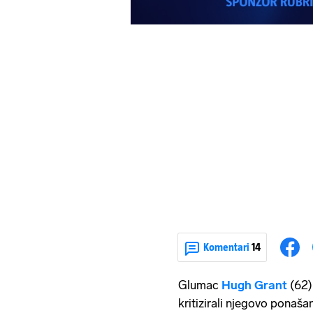
Komentari
14
Glumac
Hugh Grant
(62) 
kritizirali njegovo ponašan