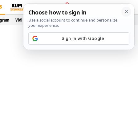
S
PRIJAVA
ogram
Vidi još…