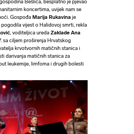
 gospodina Bešlića, besplatno je pjevao
anitarnim koncertima, uvijek nam se
omoći. Gospođa
Marija Rukavina
je
 pogodila vijest o Halidovoj smrti, rekla
ović
, voditeljica ureda
Zaklade Ana
. sa ciljem proširenja Hrvatskog
vatelja krvotvornih matičnih stanica i
sti darivanja matičnih stanica za
oput leukemije, limfoma i drugih bolesti