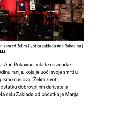
 koncert Želim život za zakladu Ana Rukavina |
ELL
st Ane Rukavine, mlade novinarke
inu ranije, koja je uoči svoje smrti u
 pismo naslova "Želim život",
dostatku dobrovoljnih darivatelja
 Na čelu Zaklade od početka je Marija