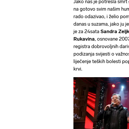
Jako nas je potresla smrt
na gotovo svim našim hum
rado odazivao, i želio p
danas u suzama, jako ju je
je za 24sata
Sandra Zeljk
Rukavina
, osnovane 2007
registra dobrovoljnih dari
podizanja svijesti o važno
liječenje teških bolesti p
krvi.