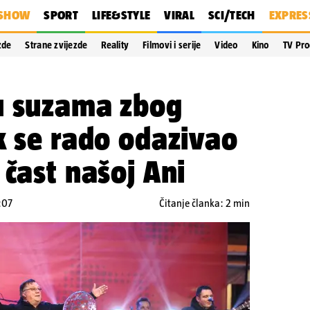
SHOW
SPORT
LIFE&STYLE
VIRAL
SCI/TECH
EXPRES
zde
Strane zvijezde
Reality
Filmovi i serije
Video
Kino
TV Pr
u suzama zbog
k se rado odazivao
 čast našoj Ani
:07
Čitanje članka: 2 min