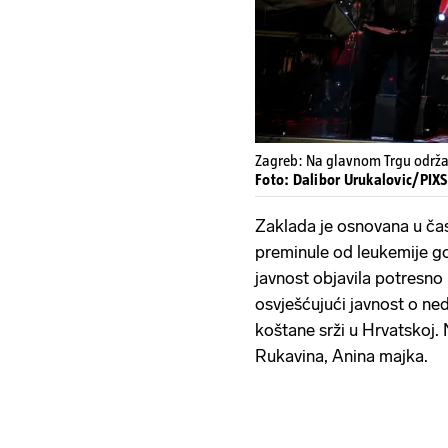
Zagreb: Na glavnom Trgu održan
Foto: Dalibor Urukalovic/PIXS
Zaklada je osnovana u ča
preminule od leukemije god
javnost objavila potresno
osvješćujući javnost o ne
koštane srži u Hrvatskoj.
Rukavina, Anina majka.