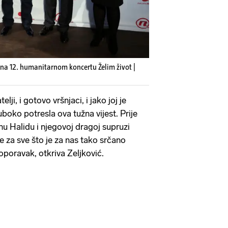
 na 12. humanitarnom koncertu Želim život |
elji, i gotovo vršnjaci, i jako joj je
boko potresla ova tužna vijest. Prije
u Halidu i njegovoj dragoj supruzi
e za sve što je za nas tako srčano
z oporavak, otkriva Zeljković.