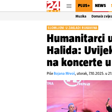
PLUS+
NEWS
Muzika
Domaće zvije
SLOMLJENI U ZAKLADI RUKAVINA
Humanitarci 
Halida: Uvije
na koncerte u
Piše
Bojana Mrvoš
,
utorak, 7.10.2025. u 21