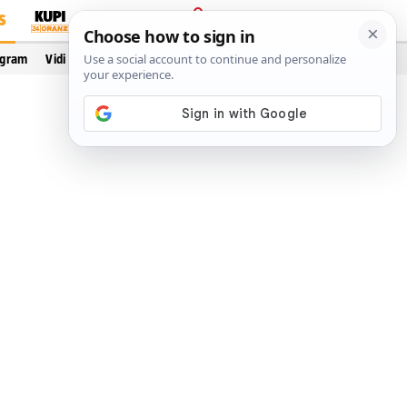
S
PRIJAVA
ogram
Vidi još…