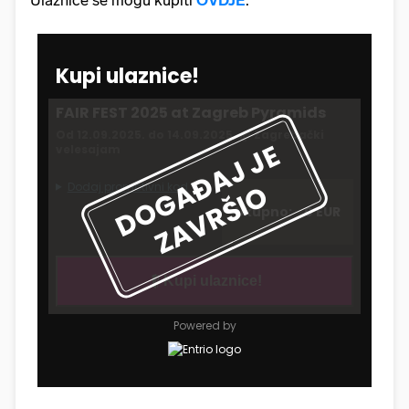
Ulaznice se mogu kupiti
OVDJE
.