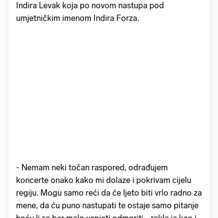
Indira Levak koja po novom nastupa pod
umjetničkim imenom Indira Forza.
- Nemam neki točan raspored, odrađujem
koncerte onako kako mi dolaze i pokrivam cijelu
regiju. Mogu samo reći da će ljeto biti vrlo radno za
mene, da ću puno nastupati te ostaje samo pitanje
hoću li se bar malo uspjeti odmoriti - rekla je kao i