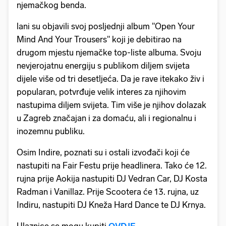
njemačkog benda.
lani su objavili svoj posljednji album "Open Your
Mind And Your Trousers" koji je debitirao na
drugom mjestu njemačke top-liste albuma. Svoju
nevjerojatnu energiju s publikom diljem svijeta
dijele više od tri desetljeća. Da je rave itekako živ i
popularan, potvrđuje velik interes za njihovim
nastupima diljem svijeta. Tim više je njihov dolazak
u Zagreb značajan i za domaću, ali i regionalnu i
inozemnu publiku.
Osim Indire, poznati su i ostali izvođači koji će
nastupiti na Fair Festu prije headlinera. Tako će 12.
rujna prije Aokija nastupiti DJ Vedran Car, DJ Kosta
Radman i Vanillaz. Prije Scootera će 13. rujna, uz
Indiru, nastupiti DJ Kneža Hard Dance te DJ Krnya.