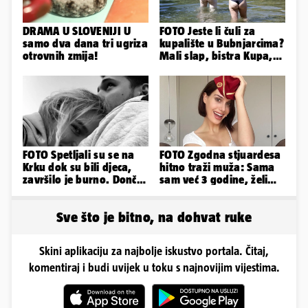
DRAMA U SLOVENIJI U
FOTO Jeste li čuli za
samo dva dana tri ugriza
kupalište u Bubnjarcima?
otrovnih zmija!
Mali slap, bistra Kupa,
šumski hlad - prava
idila!
FOTO Spetljali su se na
FOTO Zgodna stjuardesa
Krku dok su bili djeca,
hitno traži muža: Sama
završilo je burno. Dončić
sam već 3 godine, želim
i Anamaria u novoj fazi
da bude stariji...
Sve što je bitno, na dohvat ruke
Skini aplikaciju za najbolje iskustvo portala. Čitaj,
komentiraj i budi uvijek u toku s najnovijim vijestima.