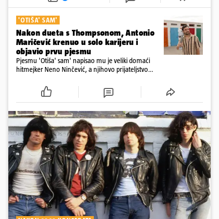
'OTIŠA' SAM'
Nakon dueta s Thompsonom, Antonio
Maričević krenuo u solo karijeru i
objavio prvu pjesmu
Pjesmu 'Otiša' sam' napisao mu je veliki domaći
hitmejker Neno Ninčević, a njihovo prijateljstvo
stasalo je tijekom zajedničke suradnje s Ružama
koje je proslavio duet s Thompsonom "Ako ne znaš
što je bilo"