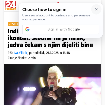
PRIJAVA
Show
Komentari
10
VESELI SE KONCERTU
Indira uskoro nastupa s rave
ikonom: Scooter mi je mrak,
jedva čekam s njim dijeliti binu
Piše
Iva Milotić
,
ponedjeljak, 21.7.2025. u 13:18
Čitanje članka: 2 min