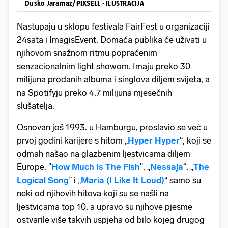
Dusko Jaramaz/PIXSELL - ILUSTRACIJA
Nastupaju u sklopu festivala FairFest u organizaciji
24sata i ImagisEvent. Domaća publika će uživati u
njihovom snažnom ritmu popraćenim
senzacionalnim light showom. Imaju preko 30
milijuna prodanih albuma i singlova diljem svijeta, a
na Spotifyju preko 4,7 milijuna mjesečnih
slušatelja.
Osnovan još 1993. u Hamburgu, proslavio se već u
prvoj godini karijere s hitom „
Hyper Hyper
“, koji se
odmah našao na glazbenim ljestvicama diljem
Europe. "
How Much Is The Fish
", „
Nessaja
“, „
The
Logical Song
” i „
Maria (I Like It Loud)
“ samo su
neki od njihovih hitova koji su se našli na
ljestvicama top 10, a upravo su njihove pjesme
ostvarile više takvih uspjeha od bilo kojeg drugog