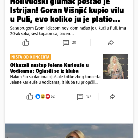
Holivudski glumac postao je
Istrijan! Goran Višnjić kupio vilu
u Puli, evo koliko ju je platio...
Sa suprugom Evom i djecom novi dom našao je u kući u Puli. Ima
20-ak soba, šest kupaonica, bazen...
20
NIŠTA OD KONCERTA
Otkazali nastup Jelene Karleuše u
Vodicama: Oglasili se iz kluba
Nakon što su danima pljuštale kritike zbog koncerta
Jelene Karleuše u Vodicama, iz kluba su priopćili
kako je nastup otkazan. Trebao se održati na
blagdan Velike Gospe
52
157