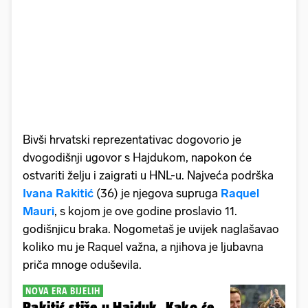
Bivši hrvatski reprezentativac dogovorio je
dvogodišnji ugovor s Hajdukom, napokon će
ostvariti želju i zaigrati u HNL-u. Najveća podrška
Ivana Rakitić
(36) je njegova supruga
Raquel
Mauri
, s kojom je ove godine proslavio 11.
godišnjicu braka. Nogometaš je uvijek naglašavao
koliko mu je Raquel važna, a njihova je ljubavna
priča mnoge oduševila.
NOVA ERA BIJELIH
Rakitić stiže u Hajduk. Kako će