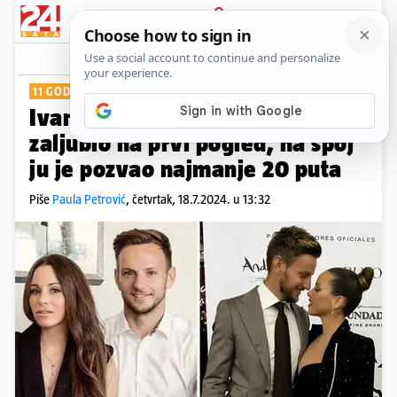
PRIJAVA
Show
Komentari
19
11 GODINA LJUBAVI
Ivan Rakitić u svoju se suprugu
zaljubio na prvi pogled, na spoj
ju je pozvao najmanje 20 puta
Piše
Paula Petrović
,
četvrtak, 18.7.2024. u 13:32