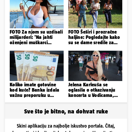
FOTO Za njom su uzdisali
FOTO Šeširi i prozračne
milijarderi: 'Na jahti
haljine: Pogledajte kako
oženjeni muškarci
su se dame sredile za
zaborave na pravila'
311. Sinjsku alku
Koliko imate gotovine
Jelena Karleuša se
kod kuće? Banka izdala
oglasila o otkazivanju
važnu preporuku u
koncerta u Vodicama,
slučaju rata
evo što je rekla
Sve što je bitno, na dohvat ruke
Skini aplikaciju za najbolje iskustvo portala. Čitaj,