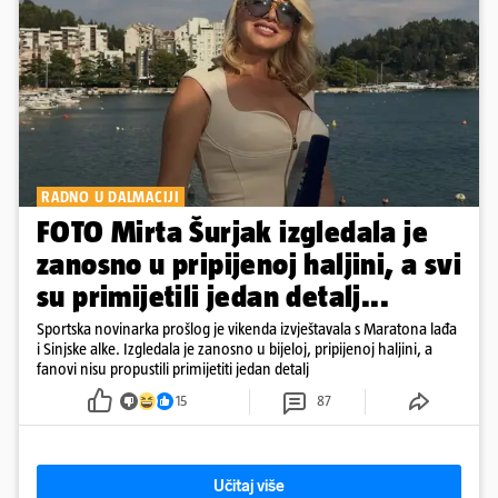
RADNO U DALMACIJI
FOTO Mirta Šurjak izgledala je
zanosno u pripijenoj haljini, a svi
su primijetili jedan detalj...
Sportska novinarka prošlog je vikenda izvještavala s Maratona lađa
i Sinjske alke. Izgledala je zanosno u bijeloj, pripijenoj haljini, a
fanovi nisu propustili primijetiti jedan detalj
15
87
Učitaj više