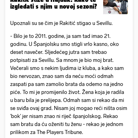
izgledati s njim u novoj sezoni?
Upoznali su se čim je Rakitić stigao u Sevillu.
- Bilo je to 2011. godine, ja sam tad imao 21.
godinu. U Španjolsku smo stigli vrlo kasno, oko
deset navečer. Sljedećeg jutra sam trebao
potpisati za Sevillu. Sa mnom je bio moj brat.
Večerali smo s nekim ljudima iz kluba, a kako sam
bio nervozan, znao sam da neću moći odmah
zaspati pa sam zamolio brata da odemo na jedno
piće. To mi je promijenilo život. Žena koja je radila
u baru bila je prelijepa. Odmah sam si rekao da mi
se sviđa ovaj grad. Nisam joj mogao reći ništa osim
'bok' jer nisam znao ni riječ španjolskog. Rekao
sam bratu da ću oženiti tu ženu - rekao je jednom
prilikom za The Players Tribune.