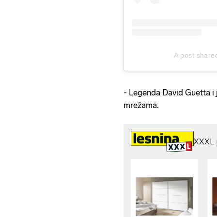
A post shared
- Legenda David Guetta i j
mrežama.