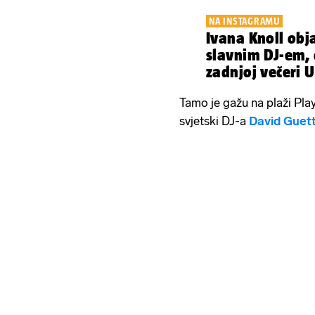
NA INSTAGRAMU
Ivana Knoll obja
slavnim DJ-em, 
zadnjoj večeri Ul
Tamo je gažu na plaži Pla
svjetski DJ-a
David Guet