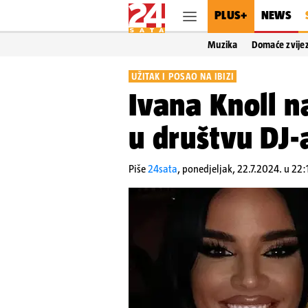
PLUS+
NEWS
Muzika
Domaće zvije
UŽITAK I POSAO NA IBIZI
Ivana Knoll n
u društvu DJ-
Piše
24sata
,
ponedjeljak, 22.7.2024. u 22: