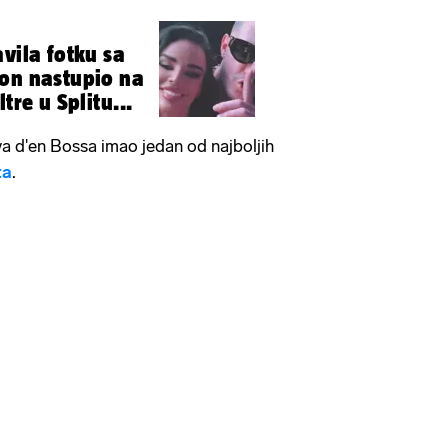
vila fotku sa
on nastupio na
tre u Splitu...
ya d'en Bossa imao jedan od najboljih
ta
.