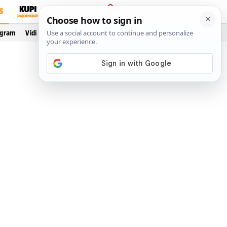
S
PRIJAVA
ogram
Vidi još…