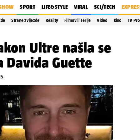
SHOW
SPORT
LIFE&STYLE
VIRAL
SCI/TECH
EXPRES
zde
Strane zvijezde
Reality
Filmovi i serije
Video
Kino
TV Pr
akon Ultre našla se
a Davida Guette
15