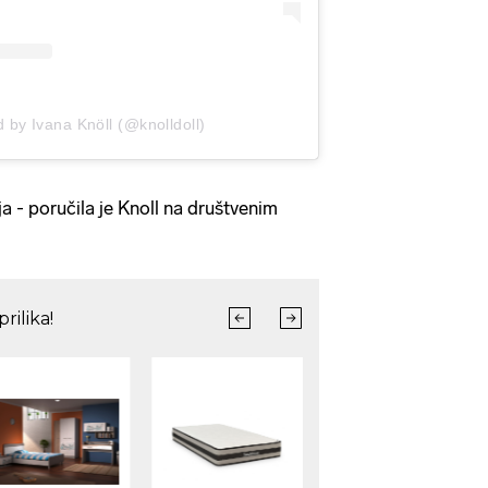
 by Ivana Knöll (@knolldoll)
a - poručila je Knoll na društvenim