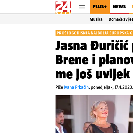
PLUS+
NEWS
Muzika
Domaće zvije
PROŠLOGODIŠNJA NAJBOLJA EUROPSKA G
Jasna Đuričić 
Brene i plan
me još uvijek 
Piše
Ivana Prkačin
,
ponedjeljak, 17.4.2023