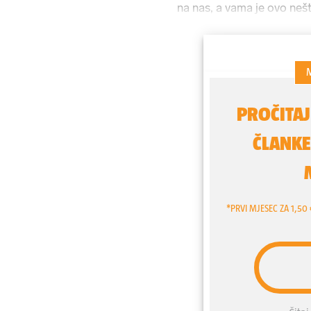
na nas, a vama je ovo nešt
jako uzbudljivo, govori 
Đuričić
(57), koja je za vi
predstavom 'Lepa Brena pro
legendarne pjevačice
Lep