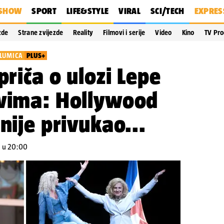
SHOW
SPORT
LIFE&STYLE
VIRAL
SCI/TECH
EXPRES
zde
Strane zvijezde
Reality
Filmovi i serije
Video
Kino
TV Pr
LUMICA
PLUS+
priča o ulozi Lepe
ovima: Hollywood
nije privukao...
. u 20:00