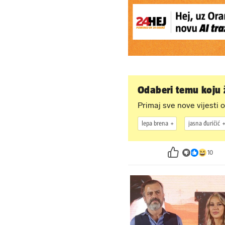
Odaberi temu koju ž
Primaj sve nove vijesti o
lepa brena
jasna đuričić
10