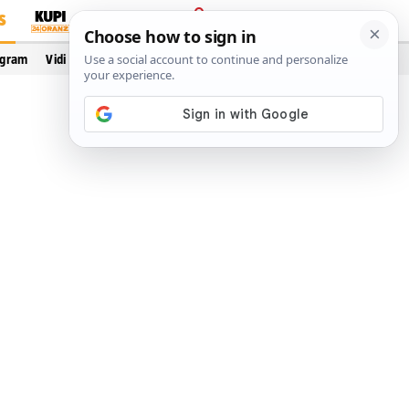
S
PRIJAVA
ogram
Vidi još…