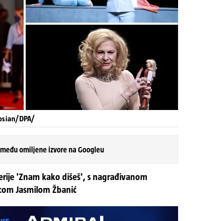
rosian/DPA/
 među omiljene izvore na Googleu
serije 'Znam kako dišeš', s nagrađivanom
com Jasmilom Žbanić