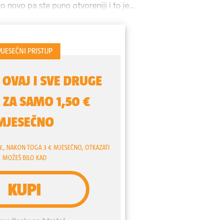
o novo pa ste puno otvoreniji i to je
nam nagrađivana srpska glumica
Jasna
kend gostovala u Splitu s hit
ject', čija radnja prati život
e Brene
(62).