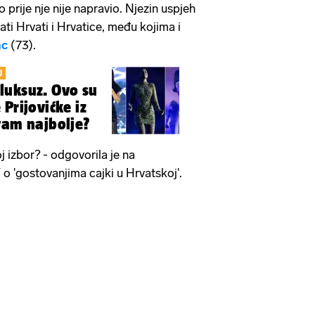
 prije nje nije napravio. Njezin uspjeh
ati Hrvati i Hrvatice, među kojima i
ac
(73).
U
i luksuz. Ovo su
Prijovićke iz
vam najbolje?
j izbor? - odgovorila je na
o 'gostovanjima cajki u Hrvatskoj'.