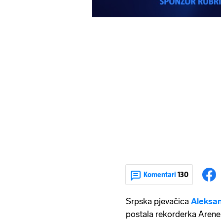
Komentari
130
Srpska pjevačica
Aleksan
postala rekorderka Arene