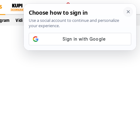
S
PRIJAVA
ogram
Vidi još…