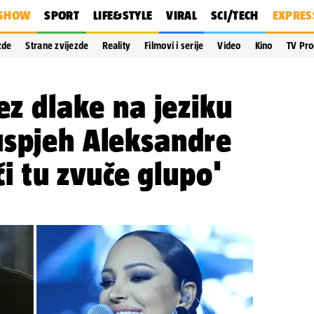
SHOW
SPORT
LIFE&STYLE
VIRAL
SCI/TECH
EXPRES
zde
Strane zvijezde
Reality
Filmovi i serije
Video
Kino
TV Pr
ez dlake na jeziku
uspjeh Aleksandre
eči tu zvuče glupo'