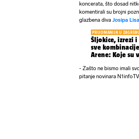
koncerata, što dosad nitko
komentirali su brojni pozn
glazbena diva
Josipa Lis
PRIJOMANIJA U ZAGREB
Šljokice, izrezi 
sve kombinacije 
Arene: Koje su 
- Zašto ne bismo imali svo
pitanje novinara N1infoTV 