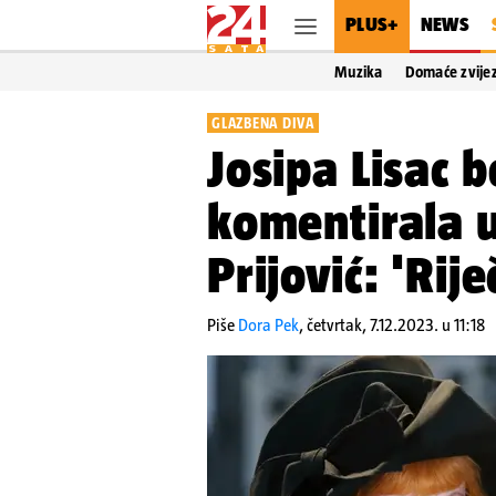
PLUS+
NEWS
Muzika
Domaće zvije
GLAZBENA DIVA
Josipa Lisac b
komentirala 
Prijović: 'Rij
Piše
Dora Pek
,
četvrtak, 7.12.2023. u 11:18