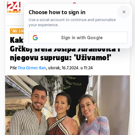
PRIJAVA
Show
Komentari
3
'MI SMO NA MEDENOM MJESECU'
Kakvo društvo! Nina Badrić je u
Grčkoj srela Josipa Juranovića i
njegovu suprugu: 'Uživamo!'
Piše
Tina Ozmec-Ban
,
utorak, 16.7.2024. u 11:24