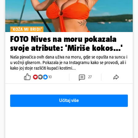
'KOŽA MI BRIDI'
FOTO Nives na moru pokazala
svoje atribute: 'Miriše kokos...'
Naša pjevačica ovih dana uživa na moru, gdje se opušta na suncu i
u vožnji gliserom. Pokazala je na Instagramu kako se provodi, ali i
kako joj stoje različiti kupaći kostimi...
10
27
Učitaj više