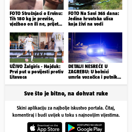
FOTO Stručnjaci o Ervinu:
FOTO Na Savi 365 dana:
Tih 180 kg je previše,
Jedina hrvatska ulica
vježbao on ili ne, prijete
koja živi na vodi
mu mnoge komplikacije
UŽIVO Žalgiris - Hajduk:
DETALJI NESREĆE U
Prvi put u povijesti protiv
ZAGREBU: U bolnici
Litavaca
umrla vozačica i putnik,
auto se u sudaru
prepolovio
Sve što je bitno, na dohvat ruke
Skini aplikaciju za najbolje iskustvo portala. Čitaj,
komentiraj i budi uvijek u toku s najnovijim vijestima.