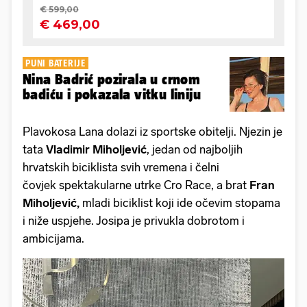
PUNI BATERIJE
Nina Badrić pozirala u crnom
badiću i pokazala vitku liniju
Plavokosa Lana dolazi iz sportske obitelji. Njezin je
tata
Vladimir Miholjević
, jedan od najboljih
hrvatskih biciklista svih vremena i čelni
čovjek spektakularne utrke Cro Race, a brat
Fran
Miholjević,
mladi biciklist koji ide očevim stopama
i niže uspjehe. Josipa je privukla dobrotom i
ambicijama.