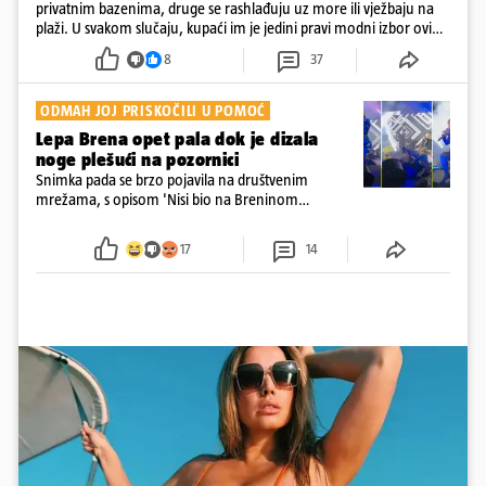
privatnim bazenima, druge se rashlađuju uz more ili vježbaju na
plaži. U svakom slučaju, kupaći im je jedini pravi modni izbor ovih
dana
8
37
ODMAH JOJ PRISKOČILI U POMOĆ
Lepa Brena opet pala dok je dizala
noge plešući na pozornici
Snimka pada se brzo pojavila na društvenim
mrežama, s opisom 'Nisi bio na Breninom
koncertu, ako Brena nije pala pred tobom'.
Srećom, pjevačica se nije ozlijedila nego je s
17
14
osmijehom nastavila pjevati