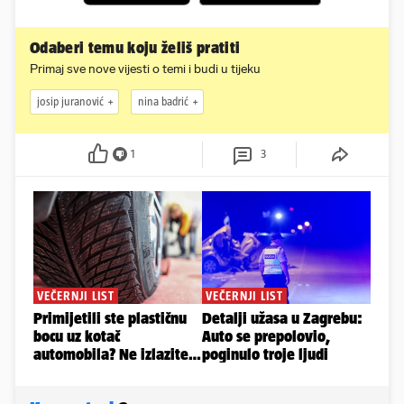
Odaberi temu koju želiš pratiti
Primaj sve nove vijesti o temi i budi u tijeku
josip juranović
nina badrić
1
3