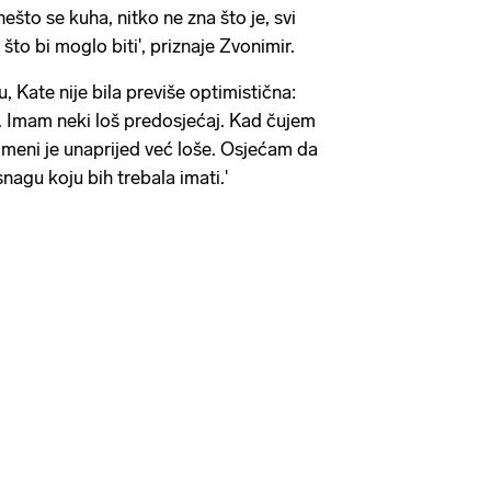
nešto se kuha, nitko ne zna što je, svi
 bi moglo biti', priznaje Zvonimir.
Kate nije bila previše optimistična:
o. Imam neki loš predosjećaj. Kad čujem
, meni je unaprijed već loše. Osjećam da
nagu koju bih trebala imati.'