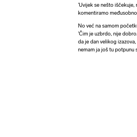
'Uvijek se nešto iščekuje, 
komentiramo međusobno što
No već na samom početku, 
'Čim je uzbrdo, nije dobr
da je dan velikog izazova
nemam ja još tu potpunu s