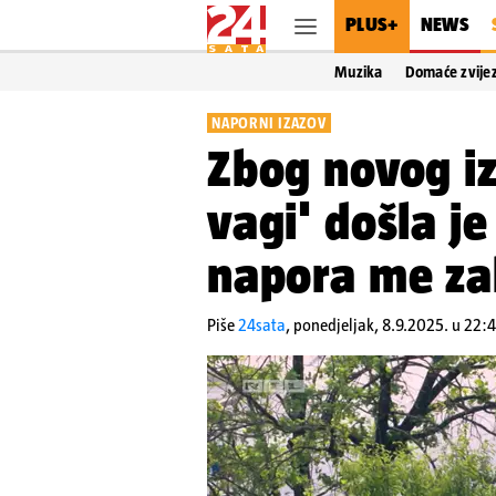
PLUS+
NEWS
Muzika
Domaće zvije
NAPORNI IZAZOV
Zbog novog iz
vagi' došla je
napora me zab
Piše
24sata
,
ponedjeljak, 8.9.2025. u 22: