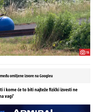
15
 među omiljene izvore na Googleu
i i kome će to biti najteže fizički izvesti ne
na vagi'