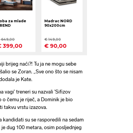
iji brijeg naći?! Tu ja ne mogu sebe
ašalio se Zoran. „Sve ono što se nisam
dodala je Kate.
a vagi' treneri su nazvali 'Sifizov
o o čemu je riječ, a Dominik je bio
i takvu vrstu izazova.
 kandidati su se rasporedili na sedam
 je dug 100 metara, osim posljednjeg