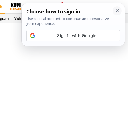
S
PRIJAVA
ogram
Vidi još…