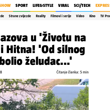
SHOW
SPORT
LIFE&STYLE
VIRAL
SCI/TECH
EXPRES
zde
Strane zvijezde
Reality
Filmovi i serije
Video
Kino
TV Pr
azova u 'Životu na
 i Hitna! 'Od silnog
olio želudac...'
48
Čitanje članka: 5 min