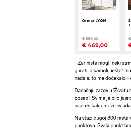
- Zar niste mogli neki strm
gurati, a kamoli nešto“, n
nadala, to me dočekalo - 
Današnji izazov u 'Životu n
posao'! Svima je bilo jasn
uvjeren kako može svladat
Na stazi dugoj 800 metara
punktova. Svaki punkt bio