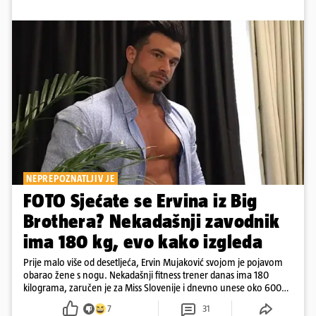
NEPREPOZNATLJIV JE
FOTO Sjećate se Ervina iz Big
Brothera? Nekadašnji zavodnik
ima 180 kg, evo kako izgleda
Prije malo više od desetljeća, Ervin Mujaković svojom je pojavom
obarao žene s nogu. Nekadašnji fitness trener danas ima 180
kilograma, zaručen je za Miss Slovenije i dnevno unese oko 6000
kcal.
7
31