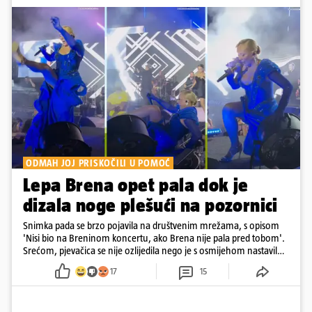
ODMAH JOJ PRISKOČILI U POMOĆ
Lepa Brena opet pala dok je
dizala noge plešući na pozornici
Snimka pada se brzo pojavila na društvenim mrežama, s opisom
'Nisi bio na Breninom koncertu, ako Brena nije pala pred tobom'.
Srećom, pjevačica se nije ozlijedila nego je s osmijehom nastavila
pjevati
17
15