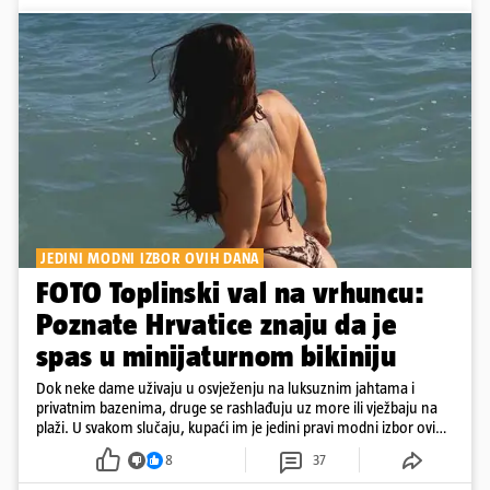
JEDINI MODNI IZBOR OVIH DANA
FOTO Toplinski val na vrhuncu:
Poznate Hrvatice znaju da je
spas u minijaturnom bikiniju
Dok neke dame uživaju u osvježenju na luksuznim jahtama i
privatnim bazenima, druge se rashlađuju uz more ili vježbaju na
plaži. U svakom slučaju, kupaći im je jedini pravi modni izbor ovih
dana
8
37