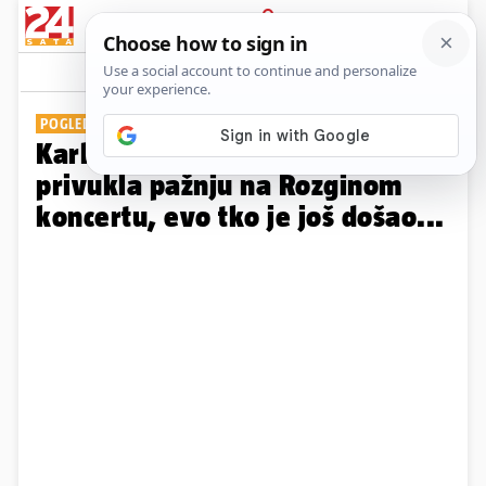
PRIJAVA
Galerija
Komentari
4
POGLEDAJTE GALERIJU
Karleuša s dubokim dekolteom
privukla pažnju na Rozginom
koncertu, evo tko je još došao...