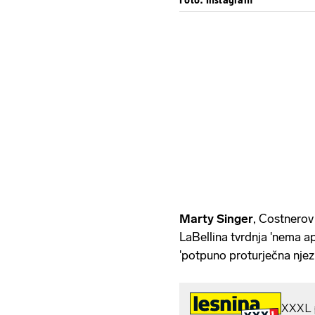
Marty Singer
, Costnerov 
LaBellina tvrdnja 'nema ap
'potpuno proturječna njez