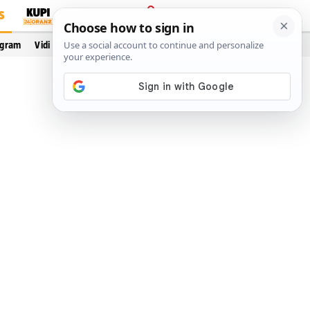
S
PRIJAVA
ogram
Vidi još…