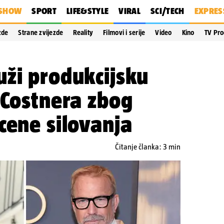
SHOW
SPORT
LIFE&STYLE
VIRAL
SCI/TECH
EXPRES
zde
Strane zvijezde
Reality
Filmovi i serije
Video
Kino
TV Pr
ži produkcijsku
 Costnera zbog
cene silovanja
Čitanje članka: 3 min