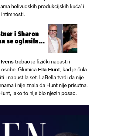
nama holivudskih produkcijskih kuća' i
intimnosti.
stner i Sharon
a se oglasila...
 Ivens
trebao je fizički napasti i
ke osobe. Glumica
Ella Hunt
, kad je čula
ti i napustila set. LaBella tvrdi da nije
nama i nije znala da Hunt nije prisutna.
Hunt, iako to nije bio njezin posao.