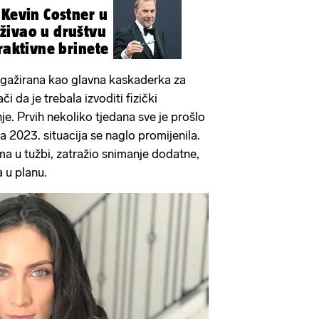
 Kevin Costner u
živao u društvu
raktivne brinete
ngažirana kao glavna kaskaderka za
ači da je trebala izvoditi fizički
e. Prvih nekoliko tjedana sve je prošlo
ja 2023. situacija se naglo promijenila.
a u tužbi, zatražio snimanje dodatne,
a u planu.