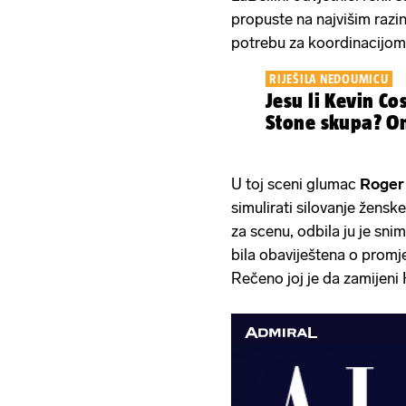
propuste na najvišim razi
potrebu za koordinacijom 
RIJEŠILA NEDOUMICU
Jesu li Kevin Co
Stone skupa? On
U toj sceni glumac
Roger
simulirati silovanje žens
za scenu, odbila ju je snimi
bila obaviještena o promje
Rečeno joj je da zamijeni 