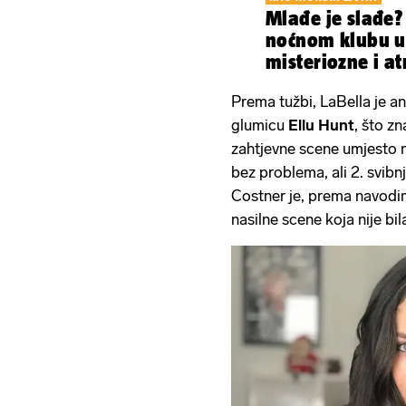
Mlađe je slađe?
noćnom klubu u
misteriozne i at
Prema tužbi, LaBella je a
glumicu
Ellu Hunt
, što zn
zahtjevne scene umjesto nj
bez problema, ali 2. svibn
Costner je, prema navodim
nasilne scene koja nije bil