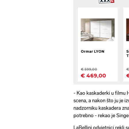
- Kao kaskaderki u filmu 
scena, a nakon što ju je i
nadzorniku kaskadera znak
potrebno - rekao je Singe
LaBellini odvjetnici rekli s