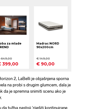
Horizon 2, LaBelli je objašnjena sporna
zvela na probi s drugim glumcem, dala je
 da je spremna snimiti scenu ako je
r.
u da tužba nastoji 'riješiti kontinuirane