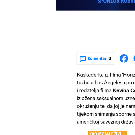
Komentari
0
Kaskaderka iz filma 'Hori
tužbu u Los Angelesu prot
i redatelja filma
Kevina C
izložena seksualnom uzne
okruženju te da joj je n
tijekom snimanja sporne s
američkoj saveznoj državi
KAO MOMAK ŽIVI...