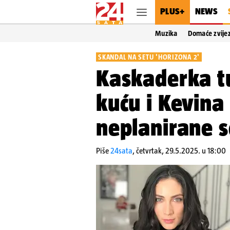
PLUS+
NEWS
Muzika
Domaće zvije
SKANDAL NA SETU 'HORIZONA 2'
Kaskaderka tu
kuću i Kevina
neplanirane s
Piše
24sata
,
četvrtak, 29.5.2025. u 18:00