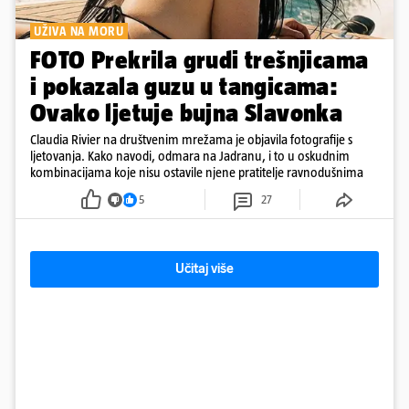
UŽIVA NA MORU
FOTO Prekrila grudi trešnjicama
i pokazala guzu u tangicama:
Ovako ljetuje bujna Slavonka
Claudia Rivier na društvenim mrežama je objavila fotografije s
ljetovanja. Kako navodi, odmara na Jadranu, i to u oskudnim
kombinacijama koje nisu ostavile njene pratitelje ravnodušnima
5
27
Učitaj više