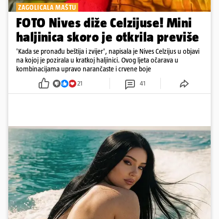
ZAGOLICALA MAŠTU
FOTO Nives diže Celzijuse! Mini
haljinica skoro je otkrila previše
'Kada se pronađu beštija i zvijer', napisala je Nives Celzijus u objavi
na kojoj je pozirala u kratkoj haljinici. Ovog ljeta očarava u
kombinacijama upravo narančaste i crvene boje
21
41