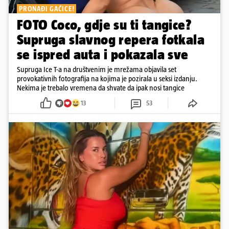
PRONAĐI GAĆICE!
FOTO Coco, gdje su ti tangice?
Supruga slavnog repera fotkala
se ispred auta i pokazala sve
Supruga Ice T-a na društvenim je mrežama objavila set
provokativnih fotografija na kojima je pozirala u seksi izdanju.
Nekima je trebalo vremena da shvate da ipak nosi tangice
13
53