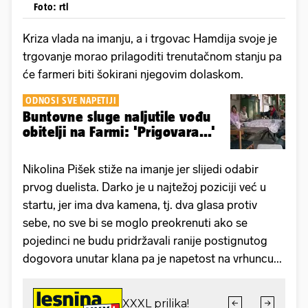
Foto: rtl
Kriza vlada na imanju, a i trgovac Hamdija svoje je
trgovanje morao prilagoditi trenutačnom stanju pa
će farmeri biti šokirani njegovim dolaskom.
ODNOSI SVE NAPETIJI
Buntovne sluge naljutile vođu
obitelji na Farmi: 'Prigovara...'
Nikolina Pišek stiže na imanje jer slijedi odabir
prvog duelista. Darko je u najtežoj poziciji već u
startu, jer ima dva kamena, tj. dva glasa protiv
sebe, no sve bi se moglo preokrenuti ako se
pojedinci ne budu pridržavali ranije postignutog
dogovora unutar klana pa je napetost na vrhuncu...