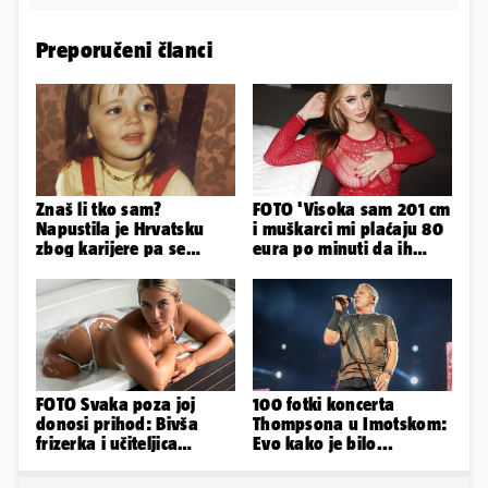
Preporučeni članci
Znaš li tko sam?
FOTO 'Visoka sam 201 cm
Napustila je Hrvatsku
i muškarci mi plaćaju 80
zbog karijere pa se
eura po minuti da ih
zaljubila u 15 godina
pokorim riječima'
starijeg
FOTO Svaka poza joj
100 fotki koncerta
donosi prihod: Bivša
Thompsona u Imotskom:
frizerka i učiteljica
Evo kako je bilo...
oblinama je zapalila
Instagram