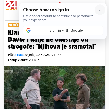
PRIJAVA
Show
Komentari
2
NEOČEKIVANI ULTIMATUM
Klanovi u Farmi kuju plan, ali
Davor i dalje ne odustaje od
strogoće: 'Njihova je sramota!'
Piše
24sata
,
srijeda, 30.7.2025. u 11:44
Čitanje članka: < 1 min