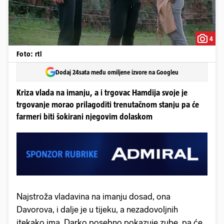
4
Foto: rtl
Dodaj 24sata među omiljene izvore na Googleu
Kriza vlada na imanju, a i trgovac Hamdija svoje je
trgovanje morao prilagoditi trenutačnom stanju pa će
farmeri biti šokirani njegovim dolaskom
Najstroža vladavina na imanju dosad, ona
Davorova, i dalje je u tijeku, a nezadovoljnih
itekako ima. Darko posebno pokazuje zube, pa će