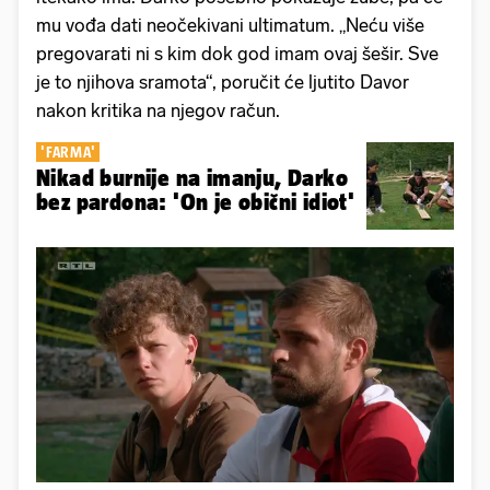
mu vođa dati neočekivani ultimatum. „Neću više
pregovarati ni s kim dok god imam ovaj šešir. Sve
je to njihova sramota“, poručit će ljutito Davor
nakon kritika na njegov račun.
'FARMA'
Nikad burnije na imanju, Darko
bez pardona: 'On je obični idiot'