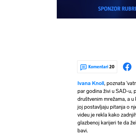
Komentari
20
Ivana Knoll
, poznata 'vat
par godina živi u SAD-u, p
društvenim mrežama, a u k
joj postavljaju pitanja o nj
videu je rekla kako zadnji
glazbenoj karijeri te da žel
bavi.