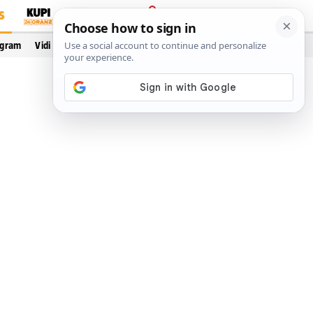
S
PRIJAVA
ogram
Vidi još…