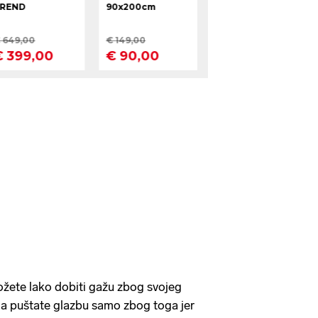
ožete lako dobiti gažu zbog svojeg
 da puštate glazbu samo zbog toga jer