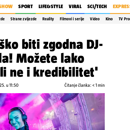
SHOW
SPORT
LIFE&STYLE
VIRAL
SCI/TECH
EXPRES
zde
Strane zvijezde
Reality
Filmovi i serije
Video
Kino
TV Pr
teško biti zgodna DJ-
da! Možete lako
i ne i kredibilitet'
25. u 11:50
Čitanje članka: < 1 min