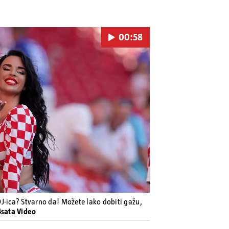
00:58
Pokretanje videa...
 DJ-ica? Stvarno da! Možete lako dobiti gažu,
4sata Video