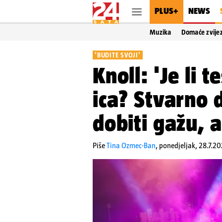
PLUS+
NEWS
Muzika
Domaće zvije
'BUDITE SVOJI'
Knoll: 'Je li 
ica? Stvarno 
dobiti gažu, al
Piše
Tina Ozmec-Ban
,
ponedjeljak, 28.7.20