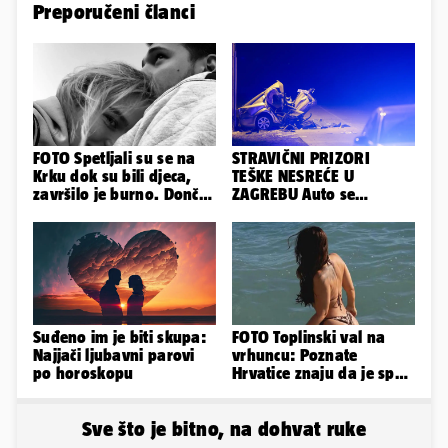
Preporučeni članci
FOTO Spetljali su se na
STRAVIČNI PRIZORI
Krku dok su bili djeca,
TEŠKE NESREĆE U
završilo je burno. Dončić
ZAGREBU Auto se
i Anamaria u novoj fazi
prepolovio, čovjek
poginuo
Suđeno im je biti skupa:
FOTO Toplinski val na
Najjači ljubavni parovi
vrhuncu: Poznate
po horoskopu
Hrvatice znaju da je spas
u minijaturnom bikiniju
Sve što je bitno, na dohvat ruke