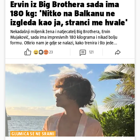
Ervin iz Big Brothera sada ima
180 kg: 'Nitko na Balkanu ne
izgleda kao ja, stranci me hvale'
Nekadašnji miljenik žena i natjecatelj Big Brothera, Ervin
Mujaković, sada ima impresivnih 180 kilograma i nikad bolju
formu. Otkrio nam je gdje se nalazi, kako trenira i što jede...
23
121
GLUMICA SE NE SRAMI