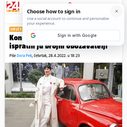
PRIJAVA
Show
Komentari
3
URUČENA JOJ SRPSKA ZASTAVA
Konstrakta otputovala u Torino,
ispratili ju brojni obožavatelji
Piše
Dora Pek
,
četvrtak, 28.4.2022. u 18:23