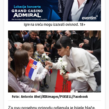
Igre na sreću mogu izazvati ovisnost. 18+
Foto: Antonio Ahel/ATAImages/PIXSELL/Facebook
Za ovu posebnu prigodu odjenula je bijele hlače,