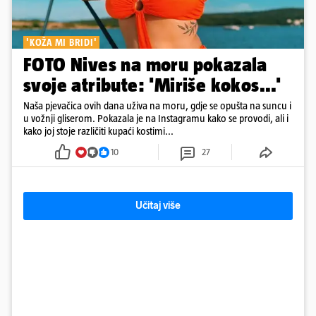
'KOŽA MI BRIDI'
FOTO Nives na moru pokazala
svoje atribute: 'Miriše kokos...'
Naša pjevačica ovih dana uživa na moru, gdje se opušta na suncu i
u vožnji gliserom. Pokazala je na Instagramu kako se provodi, ali i
kako joj stoje različiti kupaći kostimi...
10
27
Učitaj više