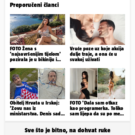
Preporučeni članci
FOTO Žena s
Vruće poze uz koje akcija
'najsavršenijim tijelom'
dulje traje, a ona će u
pozirala je u bikiniju i
svakoj uživati
pokazala svoje bujne
obline...
Obitelj Hrvata u Irskoj:
FOTO 'Dala sam otkaz
'Zovu nas iz
kao programerka. Toliko
ministarstva. Denis sada
sam lijepa da su po meni
ima temperaturu. Strah
napravili lutku'
nas je'
Sve što je bitno, na dohvat ruke