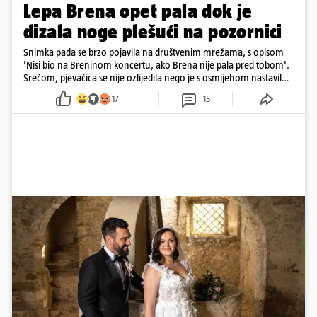
Lepa Brena opet pala dok je
dizala noge plešući na pozornici
Snimka pada se brzo pojavila na društvenim mrežama, s opisom
'Nisi bio na Breninom koncertu, ako Brena nije pala pred tobom'.
Srećom, pjevačica se nije ozlijedila nego je s osmijehom nastavila
pjevati
17
15