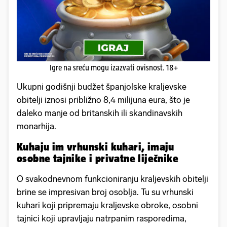
Igre na sreću mogu izazvati ovisnost. 18+
Ukupni godišnji budžet španjolske kraljevske
obitelji iznosi približno 8,4 milijuna eura, što je
daleko manje od britanskih ili skandinavskih
monarhija.
Kuhaju im vrhunski kuhari, imaju
osobne tajnike i privatne liječnike
O svakodnevnom funkcioniranju kraljevskih obitelji
brine se impresivan broj osoblja. Tu su vrhunski
kuhari koji pripremaju kraljevske obroke, osobni
tajnici koji upravljaju natrpanim rasporedima,