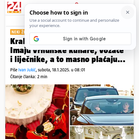
PRIJAVA
Show
Komentari
2
NEKI ŽIVE SKROMNIJE
Kraljevske obitelji u Europi:
Imaju vrhunske kuhare, vozače
i liječnike, a to masno plaćaju...
Piše
Ivan Jukić
,
subota, 18.1.2025. u 08:01
Čitanje članka: 2 min