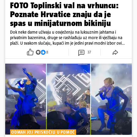
FOTO Toplinski val na vrhuncu:
Poznate Hrvatice znaju da je
spas u minijaturnom bikiniju
Dok neke dame uživaju u osvježenju na luksuznim jahtama i
privatnim bazenima, druge se rashlađuju uz more ili vježbaju na
plaži. U svakom slučaju, kupaći im je jedini pravi modni izbor ovih
dana
8
37
ODMAH JOJ PRISKOČILI U POMOĆ