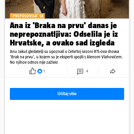
'PREPOLOVILA' SE
Ana iz 'Braka na prvu' danas je
neprepoznatljiva: Odselila je iz
Hrvatske, a ovako sad izgleda
Anu Jakuš gledatelji su upoznali u četvrtoj sezoni RTL-ova showa
'Brak na prvu', u kojem su je eksperti spojili s Alenom Vlahovićem.
No njihov odnos nije zaživio
1
4
Učitaj više