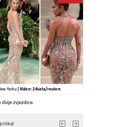
Pokretanje videa...
 New Yorku
| Video: 24sata/reuters
 dvije zvjezdice.