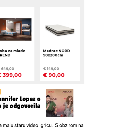
ennifer Lopez o
o je odgovorila
 na malu staru video igricu. S obzirom na