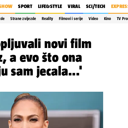
SHOW
SPORT
LIFE&STYLE
VIRAL
SCI/TECH
EXPRES
zde
Strane zvijezde
Reality
Filmovi i serije
Video
Kino
TV Pr
opljuvali novi film
z, a evo što ona
u sam jecala...'