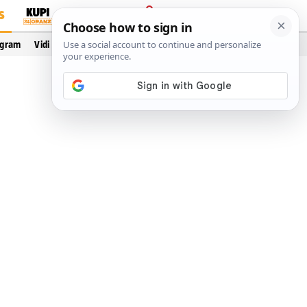
S
PRIJAVA
ogram
Vidi još…