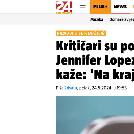
PLUS+
NEWS
Muzika
Domaće zvije
RAZVODI LI SE PJEVAČICA?
Kritičari su p
Jennifer Lope
kaže: 'Na kraj
Piše
24sata
,
petak, 24.5.2024. u 19:53