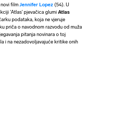
 novi film
Jennifer Lopez
(54). U
ciji 'Atlas' pjevačica glumi
Atlas
ičarku podataka, koja ne vjeruje
 jeku priča o navodnom razvodu od muža
jegavanja pitanja novinara o toj
šla i na nezadovoljavajuće kritike onih