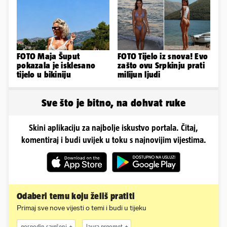
rakete'
ispitivanje
FOTO Maja Šuput
FOTO Tijelo iz snova! Evo
pokazala je isklesano
zašto ovu Srpkinju prati
tijelo u bikiniju
milijun ljudi
Sve što je bitno, na dohvat ruke
Skini aplikaciju za najbolje iskustvo portala. Čitaj,
komentiraj i budi uvijek u toku s najnovijim vijestima.
Odaberi temu koju želiš pratiti
Primaj sve nove vijesti o temi i budi u tijeku
gospodin savršeni
laura prgomet