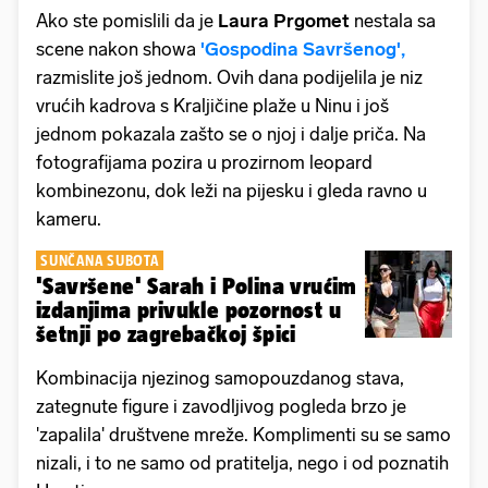
Ako ste pomislili da je
Laura Prgomet
nestala sa
scene nakon showa
'Gospodina Savršenog',
razmislite još jednom. Ovih dana podijelila je niz
vrućih kadrova s Kraljičine plaže u Ninu i još
jednom pokazala zašto se o njoj i dalje priča. Na
fotografijama pozira u prozirnom leopard
kombinezonu, dok leži na pijesku i gleda ravno u
kameru.
SUNČANA SUBOTA
'Savršene' Sarah i Polina vrućim
izdanjima privukle pozornost u
šetnji po zagrebačkoj špici
Kombinacija njezinog samopouzdanog stava,
zategnute figure i zavodljivog pogleda brzo je
'zapalila' društvene mreže. Komplimenti su se samo
nizali, i to ne samo od pratitelja, nego i od poznatih