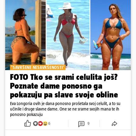
'SAVRŠENE NESAVRŠENOSTI'
FOTO Tko se srami celulita još?
Poznate dame ponosno ga
pokazuju pa slave svoje obline
Eva Longoria ovih je dana ponosno prošetala svoj celulit, a to su
učinile i druge slavne dame. One se ne srame svojih mana te ih
ponosno pokazuju
6
9