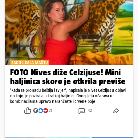
ZAGOLICALA MAŠTU
FOTO Nives diže Celzijuse! Mini
haljinica skoro je otkrila previše
'Kada se pronađu beštija i zvijer', napisala je Nives Celzijus u objavi
na kojoj je pozirala u kratkoj haljinici. Ovog ljeta očarava u
kombinacijama upravo narančaste i crvene boje
21
42