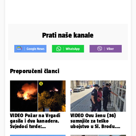
Prati naše kanale
Preporučeni članci
VIDEO Požar na Vrgadi
VIDEO Ovu ženu (36)
gasila i dva kanadera.
sumnjiče za teško
Svjedoci tvrde:
ubojstvo u Sl. Brodu.
'Ispaljivali su signalne
Doveli su je na