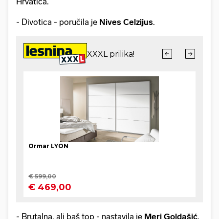
Hrvatica.
- Divotica - poručila je
Nives Celzijus
.
- Brutalna, ali baš top - nastavila je
Meri Goldašić
.