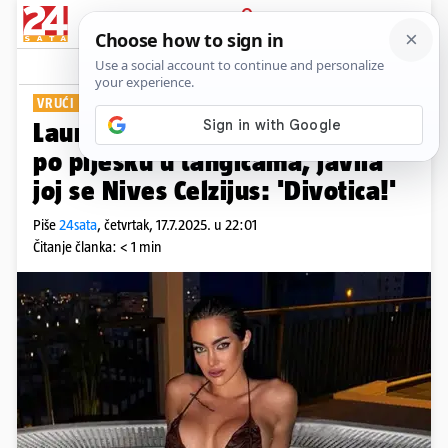
PRIJAVA
Show
Komentari
9
VRUĆI KADROVI
Laura iz 'Savršenog' valjala se
po pijesku u tangicama, javila
joj se Nives Celzijus: 'Divotica!'
Piše
24sata
,
četvrtak, 17.7.2025. u 22:01
Čitanje članka: < 1 min