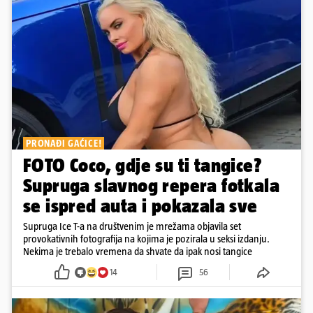
PRONAĐI GAĆICE!
FOTO Coco, gdje su ti tangice?
Supruga slavnog repera fotkala
se ispred auta i pokazala sve
Supruga Ice T-a na društvenim je mrežama objavila set
provokativnih fotografija na kojima je pozirala u seksi izdanju.
Nekima je trebalo vremena da shvate da ipak nosi tangice
14
56