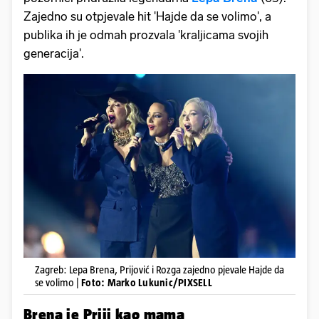
Zajedno su otpjevale hit 'Hajde da se volimo', a
publika ih je odmah prozvala 'kraljicama svojih
generacija'.
Zagreb: Lepa Brena, Prijović i Rozga zajedno pjevale Hajde da
se volimo |
Foto: Marko Lukunic/PIXSELL
Brena je Priji kao mama