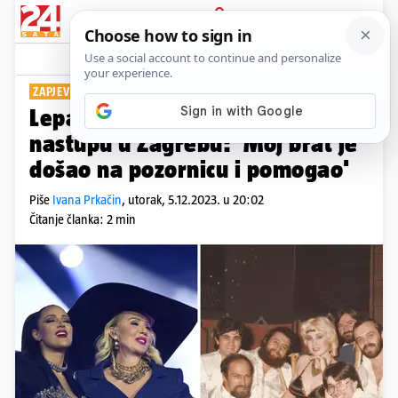
PRIJAVA
Show
Komentari
89
ZAPJEVALA S PRIJOM U ARENI
Lepa Brena za 24sata o prvom
nastupu u Zagrebu: 'Moj brat je
došao na pozornicu i pomogao'
Piše
Ivana Prkačin
,
utorak, 5.12.2023. u 20:02
Čitanje članka: 2 min