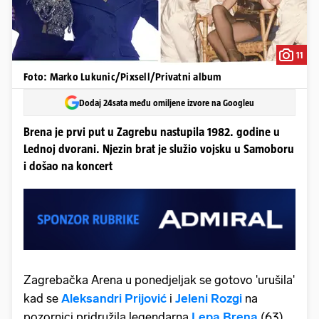
11
Foto: Marko Lukunic/Pixsell/Privatni album
Dodaj 24sata među omiljene izvore na Googleu
Brena je prvi put u Zagrebu nastupila 1982. godine u
Lednoj dvorani. Njezin brat je služio vojsku u Samoboru
i došao na koncert
Zagrebačka Arena u ponedjeljak se gotovo 'urušila'
kad se
Aleksandri Prijović
i
Jeleni Rozgi
na
pozornici pridružila legendarna
Lepa Brena
(63).