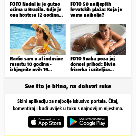
FOTO Nadal ju je gutao
FOTO 50 najljepših
očima u Brazilu. Gdje je
hrvatskih plaža: Koja je
ova hostesa 12 godina
vama najbolja?
poslije i kako izgleda?
Radio sam u al inclusive
FOTO Svaka poza joj
resortu 10 godina -
donosi prihod: Bivša
izbjegnite ovih 19
frizerka i učiteljica
grešaka i olakšajte si
oblinama je zapalila
odmor
Instagram
Sve što je bitno, na dohvat ruke
Skini aplikaciju za najbolje iskustvo portala. Čitaj,
komentiraj i budi uvijek u toku s najnovijim vijestima.