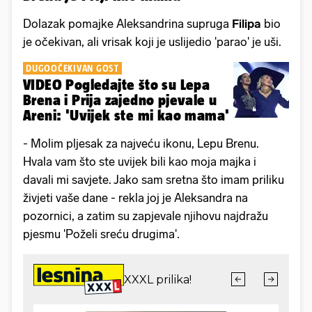
Dolazak pomajke Aleksandrina supruga
Filipa
bio
je očekivan, ali vrisak koji je uslijedio 'parao' je uši.
DUGOOČEKIVAN GOST
VIDEO Pogledajte što su Lepa
Brena i Prija zajedno pjevale u
Areni: 'Uvijek ste mi kao mama'
- Molim pljesak za najveću ikonu, Lepu Brenu.
Hvala vam što ste uvijek bili kao moja majka i
davali mi savjete. Jako sam sretna što imam priliku
živjeti vaše dane - rekla joj je Aleksandra na
pozornici, a zatim su zapjevale njihovu najdražu
pjesmu 'Poželi sreću drugima'.