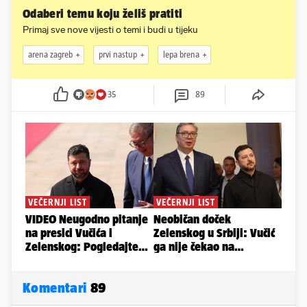
Odaberi temu koju želiš pratiti
Primaj sve nove vijesti o temi i budi u tijeku
arena zagreb
prvi nastup
lepa brena
35
89
Komentari
89