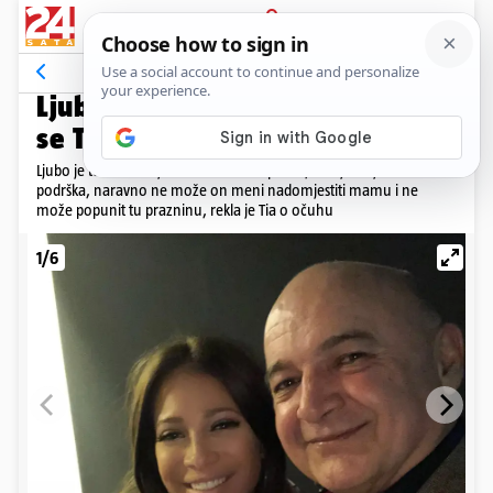
PRIJAVA
Galerija
Komentari
9
BIVŠI MINISTAR JU JE ODGOJIO
Ljubo Jurčić: Nemam pojma da
se Tija i Mario Mamić razvode!
Ljubo je tu odradio jedan dosta veliki posao, a to je da je bio tu
podrška, naravno ne može on meni nadomjestiti mamu i ne
može popunit tu prazninu, rekla je Tia o očuhu
1/6