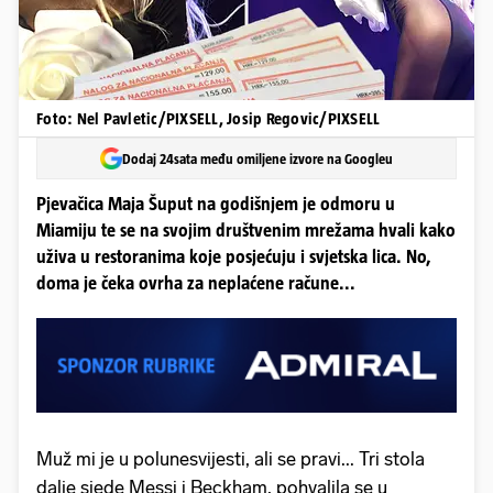
Foto: Nel Pavletic/PIXSELL, Josip Regovic/PIXSELL
Dodaj 24sata među omiljene izvore na Googleu
Pjevačica Maja Šuput na godišnjem je odmoru u
Miamiju te se na svojim društvenim mrežama hvali kako
uživa u restoranima koje posjećuju i svjetska lica. No,
doma je čeka ovrha za neplaćene račune...
Muž mi je u polunesvijesti, ali se pravi... Tri stola
dalje sjede Messi i Beckham, pohvalila se u