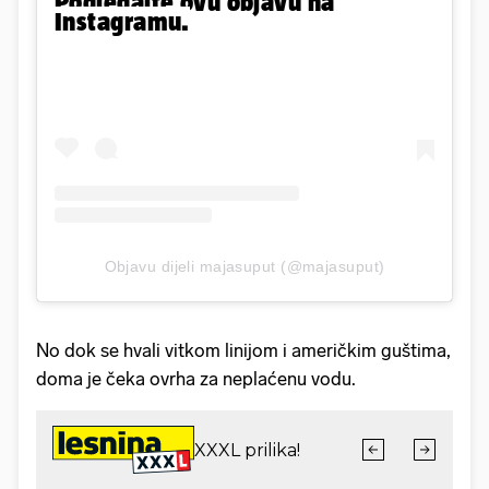
Pogledajte ovu objavu na
Instagramu.
Objavu dijeli majasuput (@majasuput)
No dok se hvali vitkom linijom i američkim guštima,
doma je čeka ovrha za neplaćenu vodu.