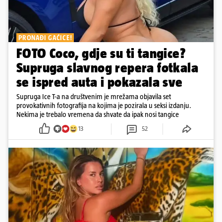
PRONAĐI GAĆICE!
FOTO Coco, gdje su ti tangice?
Supruga slavnog repera fotkala
se ispred auta i pokazala sve
Supruga Ice T-a na društvenim je mrežama objavila set
provokativnih fotografija na kojima je pozirala u seksi izdanju.
Nekima je trebalo vremena da shvate da ipak nosi tangice
13
52