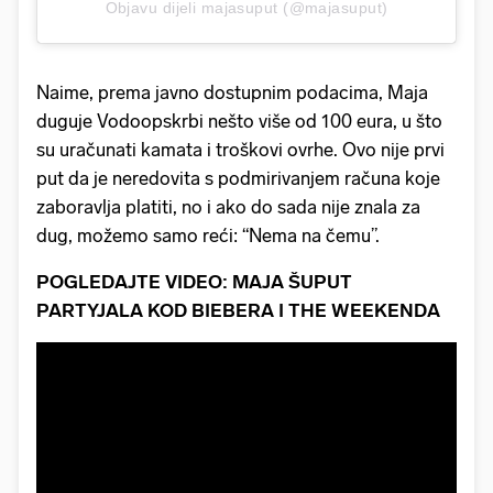
Objavu dijeli majasuput (@majasuput)
Naime, prema javno dostupnim podacima, Maja
duguje Vodoopskrbi nešto više od 100 eura, u što
su uračunati kamata i troškovi ovrhe. Ovo nije prvi
put da je neredovita s podmirivanjem računa koje
zaboravlja platiti, no i ako do sada nije znala za
dug, možemo samo reći: “Nema na čemu”.
POGLEDAJTE VIDEO: MAJA ŠUPUT
PARTYJALA KOD BIEBERA I THE WEEKENDA