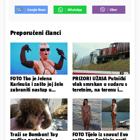
Preporučeni članci
FOTO Tko je Jelena
PRIZORI UŽASA Putnički
Karleuša i zašto joj žele
vlak smrskan u sudaru s
zabraniti nastup u
teretnim, na terenu i
Vodicama? Evo što je
helikopter hitne
govorila...
Traži se Bombon! Toy
FOTO Tijelo iz snova! Evo
pudlica nestala na
zašto ovu Srpkinju prati