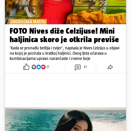
ZAGOLICALA MAŠTU
FOTO Nives diže Celzijuse! Mini
haljinica skoro je otkrila previše
'Kada se pronađu beštija i zvijer', napisala je Nives Celzijus u objavi
na kojoj je pozirala u kratkoj haljinici. Ovog ljeta očarava u
kombinacijama upravo narančaste i crvene boje
21
41