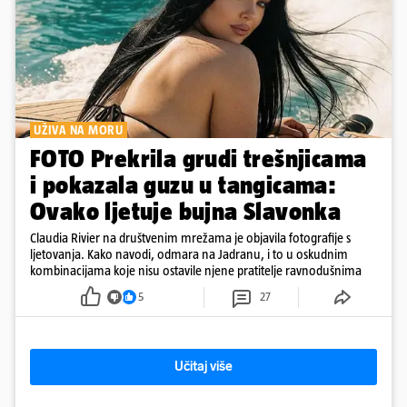
UŽIVA NA MORU
FOTO Prekrila grudi trešnjicama
i pokazala guzu u tangicama:
Ovako ljetuje bujna Slavonka
Claudia Rivier na društvenim mrežama je objavila fotografije s
ljetovanja. Kako navodi, odmara na Jadranu, i to u oskudnim
kombinacijama koje nisu ostavile njene pratitelje ravnodušnima
5
27
Učitaj više