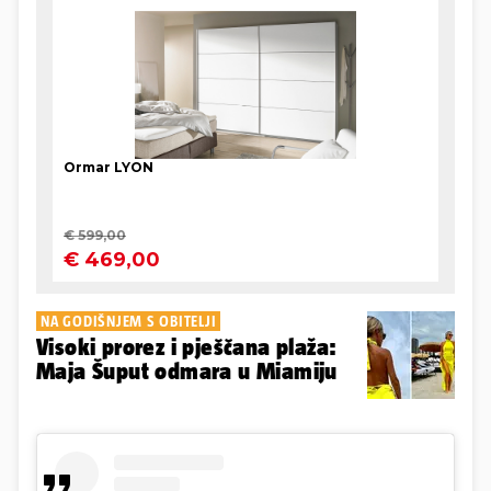
NA GODIŠNJEM S OBITELJI
Visoki prorez i pješčana plaža:
Maja Šuput odmara u Miamiju