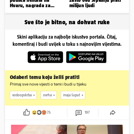
Hvaru, nagrada za
milijun ljudi
pronalazak je 3000 eura
Sve što je bitno, na dohvat ruke
Skini aplikaciju za najbolje iskustvo portala. Čitaj,
komentiraj i budi uvijek u toku s najnovijim vijestima.
Odaberi temu koju želiš pratiti
Primaj sve nove vijesti o temi i budi u tijeku
vodoopskrba
ovrha
maja šuput
75
197