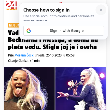
PRIJAVA
Show
Komentari
197
NIJE JOJ PRVI PUT
Vadi Majo keš, keš... Večera uz
Beckhama i Messija, a doma ne
plaća vodu. Stigla joj je i ovrha
Piše
Morana Ćosić
,
srijeda, 25.10.2023. u 05:58
Čitanje članka: < 1 min