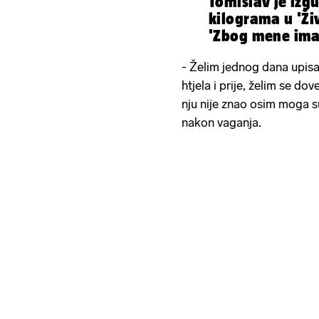
Tomislav je izg
kilograma u 'Ži
'Zbog mene ima
- Želim jednog dana upisa
htjela i prije, želim se dov
nju nije znao osim moga su
nakon vaganja.