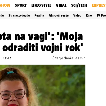
SHOW
SPORT
LIFE&STYLE
VIRAL
SCI/TECH
EXPRES
zde
Strane zvijezde
Reality
Filmovi i serije
Video
Kino
TV Pr
ota na vagi': 'Moja
e odraditi vojni rok'
 u 13:42
Čitanje članka: < 1 min