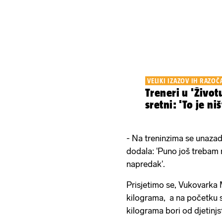
VELIKI IZAZOV IH RAZO
Treneri u 'Život
sretni: 'To je ni
- Na treninzima se unazad 
dodala: 'Puno još trebam 
napredak'.
Prisjetimo se, Vukovarka M
kilograma, a na početku s
kilograma bori od djetinjs