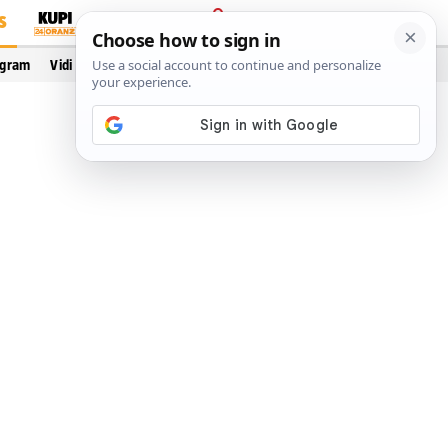
S
PRIJAVA
ogram
Vidi još…