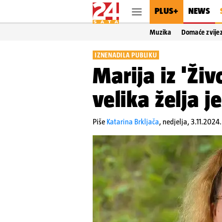
PLUS+
NEWS
Muzika
Domaće zvije
IZNENADILA PUBLIKU
Marija iz 'Živ
velika želja j
Piše
Katarina Brkljača
,
nedjelja, 3.11.2024.