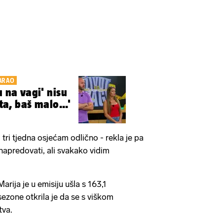
ČARAO
u na vagi' nisu
šta, baš malo...'
tri tjedna osjećam odlično - rekla je pa
napredovati, ali svakako vidim
arija je u emisiju ušla s 163,1
ezone otkrila je da se s viškom
tva.