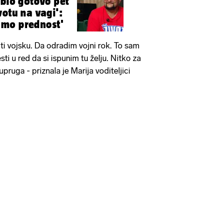
ubio gotovo pet
votu na vagi':
mo prednost'
ti vojsku. Da odradim vojni rok. To sam
esti u red da si ispunim tu želju. Nitko za
pruga - priznala je Marija voditeljici