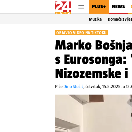
PLUS+
NEWS
Muzika
Domaće zvije
OBJAVIO VIDEO NA TIKTOKU
Marko Bošnja
s Eurosonga: 
Nizozemske i 
Piše
Dino Stošić
,
četvrtak, 15.5.2025. u 12