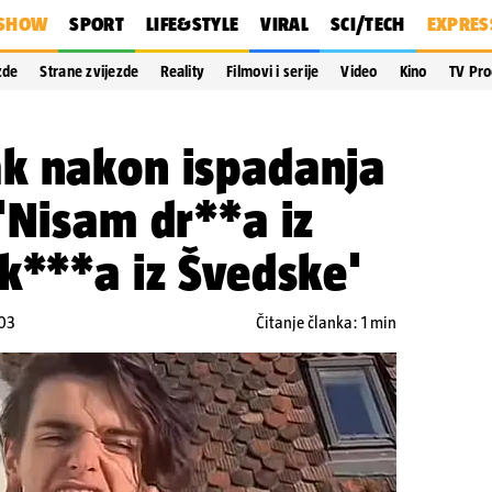
SHOW
SPORT
LIFE&STYLE
VIRAL
SCI/TECH
EXPRES
zde
Strane zvijezde
Reality
Filmovi i serije
Video
Kino
TV Pr
k nakon ispadanja
'Nisam dr**a iz
k***a iz Švedske'
:03
Čitanje članka: 1 min