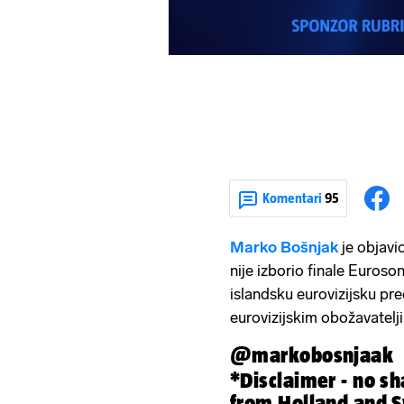
Komentari
95
Marko Bošnjak
je objavi
nije izborio finale Euroso
islandsku eurovizijsku pred
eurovizijskim obožavatel
@markobosnjaak
*Disclaimer - no s
from Holland and 