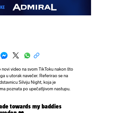
o novi video na svom TikToku nakon što
nga u utorak navečer. Referirao se na
stavnicu Silviju Night, koja je
jima poznata po upečatljivom nastupu.
hade towards my baddies
Sweden ❤️