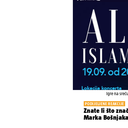
Igre na sreć
PODIJELJENE REAKCIJE
Znate li što zna
Marka Bošnjaka