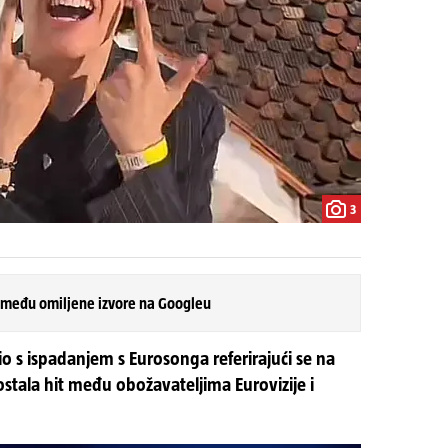
3
 među omiljene izvore na Googleu
o s ispadanjem s Eurosonga referirajući se na
ostala hit među obožavateljima Eurovizije i