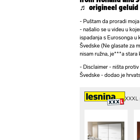
♬ origineel geluid 
- Puštam da proradi moja 
- našalio se u videu u ko
ispadanja s Eurosonga u k
Švedske (Ne glasate za m
nisam ružna, je***a stara 
- Disclaimer - ništa proti
Švedske - dodao je hrvats