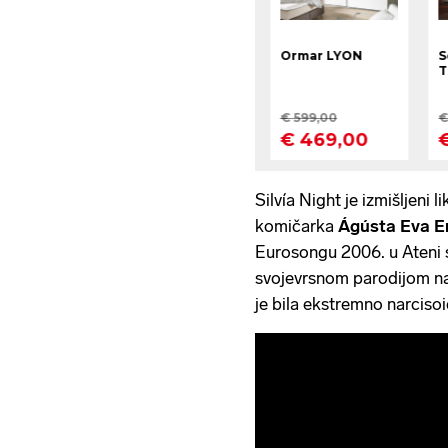
Silvía Night je izmišljeni 
komičarka
Ágústa Eva Er
Eurosongu 2006. u Ateni 
svojevrsnom parodijom na 
je bila ekstremno narcisoi