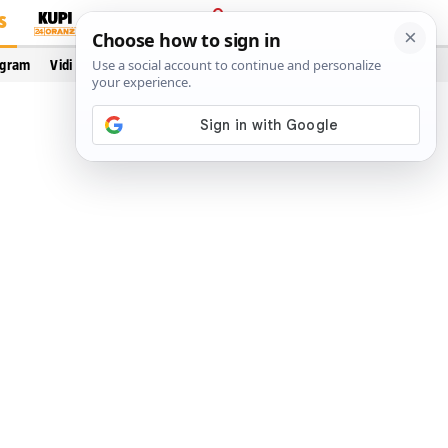
S
PRIJAVA
ogram
Vidi još…