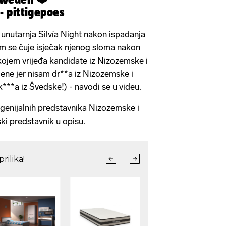
- pittigepoes
unutarnja Silvía Night nakon ispadanja
jem se čuje isječak njenog sloma nakon
ojem vrijeđa kandidate iz Nizozemske i
ene jer nisam dr**a iz Nizozemske i
k***a iz Švedske!) - navodi se u videu.
v genijalnih predstavnika Nizozemske i
ki predstavnik u opisu.