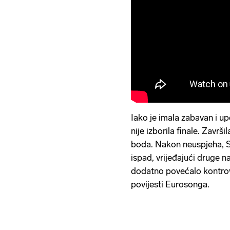
Iako je imala zabavan i up
nije izborila finale. Završi
boda. Nakon neuspjeha, Si
ispad, vrijeđajući druge na
dodatno povećalo kontrove
povijesti Eurosonga.