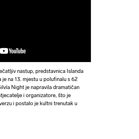
ečatljiv nastup, predstavnica Islanda
la je na 13. mjestu u polufinalu s 62
lvía Night je napravila dramatičan
tjecatelje i organizatore, što je
rzu i postalo je kultni trenutak u