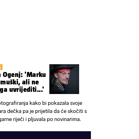
G
 Ogenj: 'Marku
 muški, ali ne
a uvrijediti...'
otografiranja kako bi pokazala svoje
ara dečka pa je prijetila da će skočiti s
garne riječi i pljuvala po novinarima.