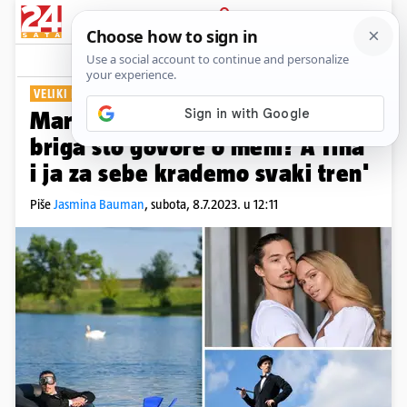
PRIJAVA
Show
Komentari
1
VELIKI INTERVJU
PLUS+
Marko Petrić: 'Konačno me nije
briga što govore o meni? A Tina
i ja za sebe krademo svaki tren'
Piše
Jasmina Bauman
,
subota, 8.7.2023. u 12:11