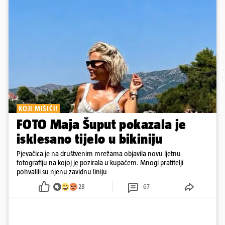
KOJI MIŠIĆI!
FOTO Maja Šuput pokazala je
isklesano tijelo u bikiniju
Pjevačica je na društvenim mrežama objavila novu ljetnu
fotografiju na kojoj je pozirala u kupaćem. Mnogi pratitelji
pohvalili su njenu zavidnu liniju
28
67