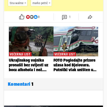
tina walme
marko petrić
8
1
Komentari
1