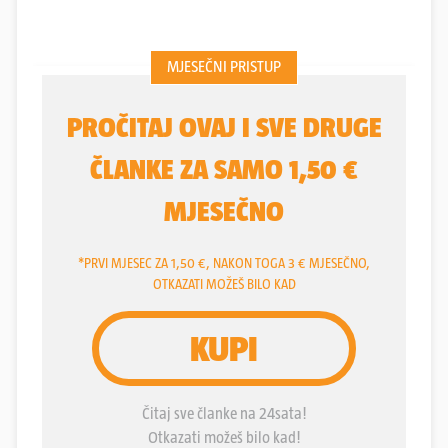
dobra stara vremena”, a lani je bio odličan u glavnoj
ulozi filma “Šesti autobus”. Iza njega je i desetak
serija, dosta kazališnih predstava, sinkronizacija...