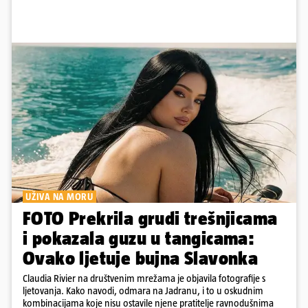
UŽIVA NA MORU
FOTO Prekrila grudi trešnjicama
i pokazala guzu u tangicama:
Ovako ljetuje bujna Slavonka
Claudia Rivier na društvenim mrežama je objavila fotografije s
ljetovanja. Kako navodi, odmara na Jadranu, i to u oskudnim
kombinacijama koje nisu ostavile njene pratitelje ravnodušnima