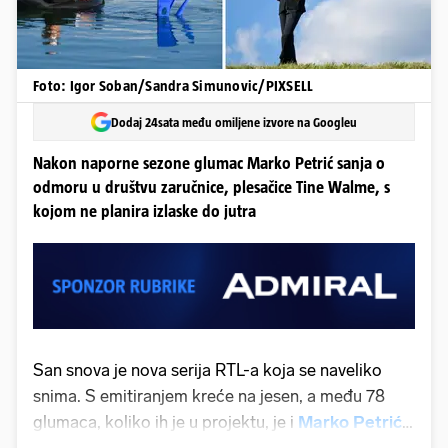
Foto: Igor Soban/Sandra Simunovic/PIXSELL
Dodaj 24sata među omiljene izvore na Googleu
Nakon naporne sezone glumac Marko Petrić sanja o
odmoru u društvu zaručnice, plesačice Tine Walme, s
kojom ne planira izlaske do jutra
San snova je nova serija RTL-a koja se naveliko
snima. S emitiranjem kreće na jesen, a među 78
glumaca, koliko ih je u projektu, je i
Marko Petrić
.
Gledatelji ga pamte iz filmova “Sonja i bik”, “Za ona