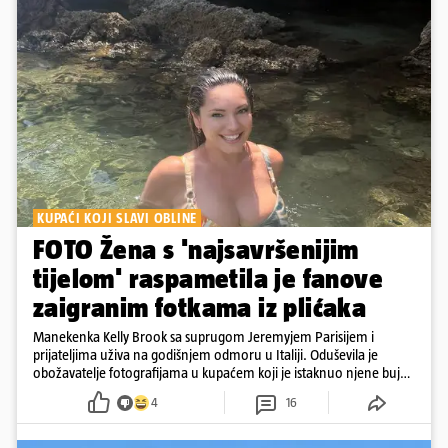
KUPAĆI KOJI SLAVI OBLINE
FOTO Žena s 'najsavršenijim
tijelom' raspametila je fanove
zaigranim fotkama iz plićaka
Manekenka Kelly Brook sa suprugom Jeremyjem Parisijem i
prijateljima uživa na godišnjem odmoru u Italiji. Oduševila je
obožavatelje fotografijama u kupaćem koji je istaknuo njene bujne
obline
4
16