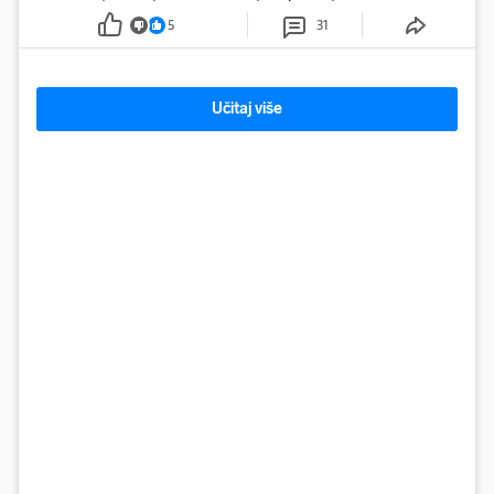
5
31
Učitaj više