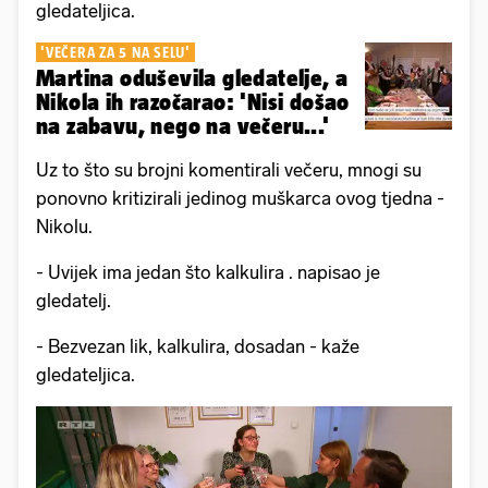
gledateljica.
'VEČERA ZA 5 NA SELU'
Martina oduševila gledatelje, a
Nikola ih razočarao: 'Nisi došao
na zabavu, nego na večeru...'
Uz to što su brojni komentirali večeru, mnogi su
ponovno kritizirali jedinog muškarca ovog tjedna -
Nikolu.
- Uvijek ima jedan što kalkulira . napisao je
gledatelj.
- Bezvezan lik, kalkulira, dosadan - kaže
gledateljica.