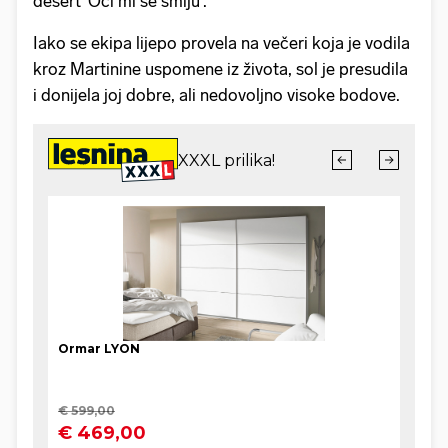
desert 'Oči mi se smiju'.
Iako se ekipa lijepo provela na večeri koja je vodila
kroz Martinine uspomene iz života, sol je presudila
i donijela joj dobre, ali nedovoljno visoke bodove.