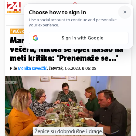
PRIJAVA
Show
Komentari
0
'VEČERA ZA 5 NA SELU'
Martina dobila niz pohvala za
večeru, Nikola se opet našao na
meti kritika: 'Prenemaže se...'
Piše
Monika Kavedžić
,
četvrtak, 1.6.2023. u 06:08