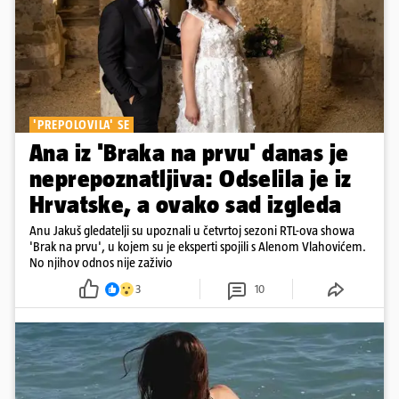
'PREPOLOVILA' SE
Ana iz 'Braka na prvu' danas je
neprepoznatljiva: Odselila je iz
Hrvatske, a ovako sad izgleda
Anu Jakuš gledatelji su upoznali u četvrtoj sezoni RTL-ova showa
'Brak na prvu', u kojem su je eksperti spojili s Alenom Vlahovićem.
No njihov odnos nije zaživio
3
10