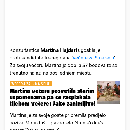
Konzultantica
Martina Hajdari
ugostila je
protukandidate trećeg dana '
Večere za 5 na selu
'.
Za svoju večeru Martina je dobila 37 bodova te se
trenutno nalazi na posljednjem mjestu.
'VEČERA ZA 5 NA SELU'
Martina večeru posvetila starim
uspomenama pa se rasplakala
tijekom večere: Jako zanimljivo!
Martina je za svoje goste pripremila predjelo
naziva 'Mir u duši', glavno jelo 'Srce k'o kuća' i