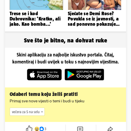
Trese se i kod
Sjećate se Demi Rose?
Dubrovnika: 'Kratko, ali
Povukla se iz javnosti, a
jako. Kao bomba...'
sad ponovno pokazuje
obline. Ovako izgleda
Sve što je bitno, na dohvat ruke
Skini aplikaciju za najbolje iskustvo portala. Čitaj,
komentiraj i budi uvijek u toku s najnovijim vijestima.
Odaberi temu koju želiš pratiti
Primaj sve nove vijesti o temi i budi u tijeku
večera za 5 na selu
3