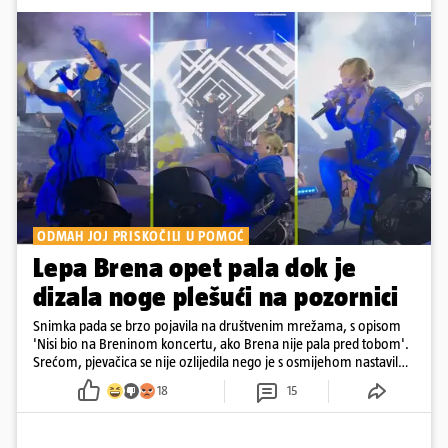
ODMAH JOJ PRISKOČILI U POMOĆ
Lepa Brena opet pala dok je
dizala noge plešući na pozornici
Snimka pada se brzo pojavila na društvenim mrežama, s opisom
'Nisi bio na Breninom koncertu, ako Brena nije pala pred tobom'.
Srećom, pjevačica se nije ozlijedila nego je s osmijehom nastavila
pjevati
18
15