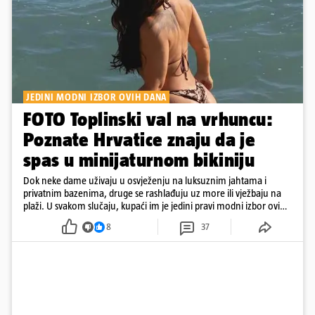
JEDINI MODNI IZBOR OVIH DANA
FOTO Toplinski val na vrhuncu:
Poznate Hrvatice znaju da je
spas u minijaturnom bikiniju
Dok neke dame uživaju u osvježenju na luksuznim jahtama i
privatnim bazenima, druge se rashlađuju uz more ili vježbaju na
plaži. U svakom slučaju, kupaći im je jedini pravi modni izbor ovih
dana
8
37