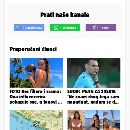
Prati naše kanale
Preporučeni članci
FOTO Bez filtera i srama:
SUDAC PEJIN ZA 24SATA
Ova influencerica
'Ne znam zbog čega sam
pokazuje sve, a fanovi je
napadnut, nadam se da
naprosto obožavaju!
će ih policija naći'