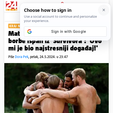
PRIJAVA
Show
Komentari
1
KRAJ NATJECANJA
Matea i Ognjen nakon napete
borbe ispali iz 'Survivora': 'Ovo
mi je bio najstresniji događaj!'
Piše
Dora Pek
,
petak, 24.5.2024. u 23:47