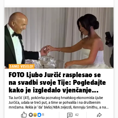
SAMO VESELO!
FOTO Ljubo Jurčić rasplesao se
na svadbi svoje Tije: Pogledajte
kako je izgledalo vjenčanje...
Tia Jurčić (41), pokćerka poznatog hrvatskog ekonomista Ljube
Jurčića, udala se treći put, a time se pohvalila i na društvenim
mrežama. Rekla je 'da' bivšoj NBA zvijezdi, Kennyju Smithu, a na
snimkama i fotografijama je pokazala vesele trenutke s vjenčanja
11
42