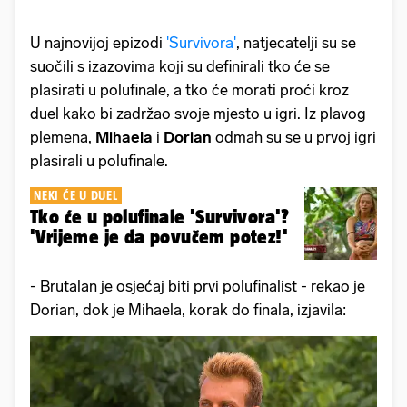
U najnovijoj epizodi
'Survivora'
, natjecatelji su se
suočili s izazovima koji su definirali tko će se
plasirati u polufinale, a tko će morati proći kroz
duel kako bi zadržao svoje mjesto u igri. Iz plavog
plemena,
Mihaela
i
Dorian
odmah su se u prvoj igri
plasirali u polufinale.
NEKI ĆE U DUEL
Tko će u polufinale 'Survivora'?
'Vrijeme je da povučem potez!'
- Brutalan je osjećaj biti prvi polufinalist - rekao je
Dorian, dok je Mihaela, korak do finala, izjavila: