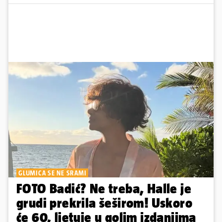
GLUMICA SE NE SRAMI
FOTO Badić? Ne treba, Halle je
grudi prekrila šeširom! Uskoro
će 60, ljetuje u golim izdanjima