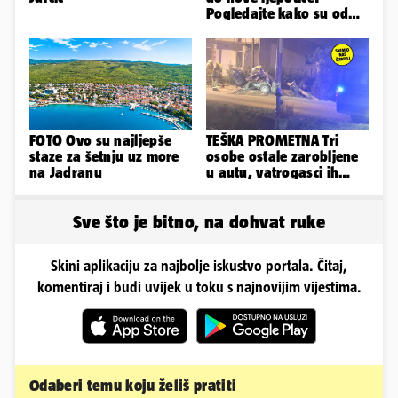
Pogledajte kako su od
škole u Podstrani
napravili vilu
FOTO Ovo su najljepše
TEŠKA PROMETNA Tri
staze za šetnju uz more
osobe ostale zarobljene
na Jadranu
u autu, vatrogasci ih
spašavali
Sve što je bitno, na dohvat ruke
Skini aplikaciju za najbolje iskustvo portala. Čitaj,
komentiraj i budi uvijek u toku s najnovijim vijestima.
Odaberi temu koju želiš pratiti