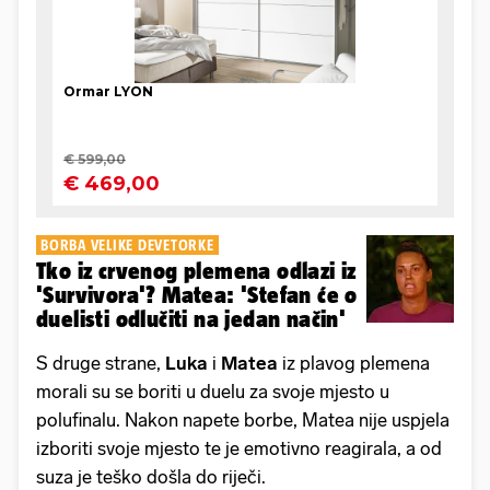
BORBA VELIKE DEVETORKE
Tko iz crvenog plemena odlazi iz
'Survivora'? Matea: 'Stefan će o
duelisti odlučiti na jedan način'
S druge strane,
Luka
i
Matea
iz plavog plemena
morali su se boriti u duelu za svoje mjesto u
polufinalu. Nakon napete borbe, Matea nije uspjela
izboriti svoje mjesto te je emotivno reagirala, a od
suza je teško došla do riječi.