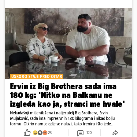
USKORO STAJE PRED OLTAR
Ervin iz Big Brothera sada ima
180 kg: 'Nitko na Balkanu ne
izgleda kao ja, stranci me hvale'
Nekadašnji miljenik žena i natjecatelj Big Brothera, Ervin
Mujaković, sada ima impresivnih 180 kilograma i nikad bolju
formu. Otkrio nam je gdje se nalazi, kako trenira i što jede...
23
120