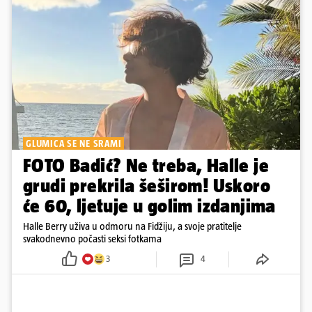
GLUMICA SE NE SRAMI
FOTO Badić? Ne treba, Halle je
grudi prekrila šeširom! Uskoro
će 60, ljetuje u golim izdanjima
Halle Berry uživa u odmoru na Fidžiju, a svoje pratitelje
svakodnevno počasti seksi fotkama
3
4