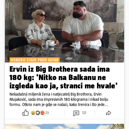
USKORO STAJE PRED OLTAR
Ervin iz Big Brothera sada ima
180 kg: 'Nitko na Balkanu ne
izgleda kao ja, stranci me hvale'
Nekadašnji miljenik žena i natjecatelj Big Brothera, Ervin
Mujaković, sada ima impresivnih 180 kilograma i nikad bolju
formu. Otkrio nam je gdje se nalazi, kako trenira i što jede...
23
121