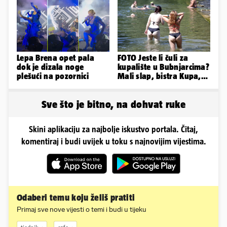
Lepa Brena opet pala
FOTO Jeste li čuli za
dok je dizala noge
kupalište u Bubnjarcima?
plešući na pozornici
Mali slap, bistra Kupa,
šumski hlad - prava
idila!
Sve što je bitno, na dohvat ruke
Skini aplikaciju za najbolje iskustvo portala. Čitaj,
komentiraj i budi uvijek u toku s najnovijim vijestima.
Odaberi temu koju želiš pratiti
Primaj sve nove vijesti o temi i budi u tijeku