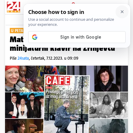
PRIJAVA
Show
Komentari
0
U PETAK NA SVIM KIOSCIMA
Matija Dedić za Cafe pozirao uz
minijaturni klavir na Zrinjevcu
Piše
24sata
,
četvrtak, 7.12.2023. u 09:09