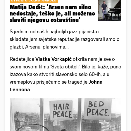
OTVORIO SCENU AMADEO
Matija Dedić: 'Arsen nam silno
nedostaje, teško je, ali možemo
slaviti njegovu ostavštinu'
S jednim od naših najboljih jazz pijanista i
skladateljem svjetske reputacije razgovarali smo o
glazbi, Arsenu, planovima...
Redateljica
Vlatka Vorkapić
otkrila nam je sve o
svom novom filmu 'Sveta obitelj'. Bilo je, kaže, puno
izazova kako stvoriti slavonsko selo 60-ih, a u
vremeplovu prisjećamo se tragedije
Johna
Lennona
.