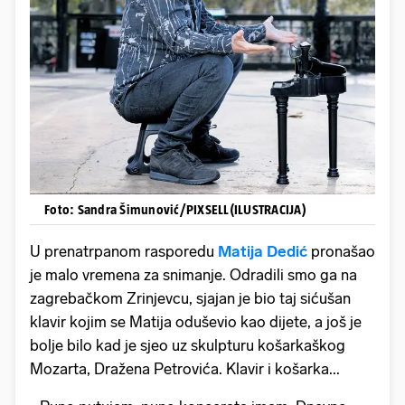
Foto: Sandra Šimunović/PIXSELL(ILUSTRACIJA)
U prenatrpanom rasporedu
Matija Dedić
pronašao
je malo vremena za snimanje. Odradili smo ga na
zagrebačkom Zrinjevcu, sjajan je bio taj sićušan
klavir kojim se Matija oduševio kao dijete, a još je
bolje bilo kad je sjeo uz skulpturu košarkaškog
Mozarta, Dražena Petrovića. Klavir i košarka...