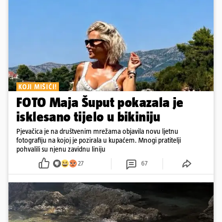
KOJI MIŠIĆI!
FOTO Maja Šuput pokazala je
isklesano tijelo u bikiniju
Pjevačica je na društvenim mrežama objavila novu ljetnu
fotografiju na kojoj je pozirala u kupaćem. Mnogi pratitelji
pohvalili su njenu zavidnu liniju
27
67