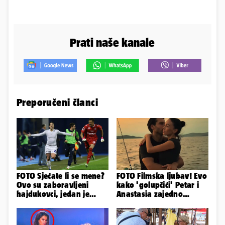
Prati naše kanale
Preporučeni članci
FOTO Sjećate li se mene?
FOTO Filmska ljubav! Evo
Ovo su zaboravljeni
kako 'golupčići' Petar i
hajdukovci, jedan je
Anastasia zajedno
napuhao 3,3 promila...
provode ljetne dane