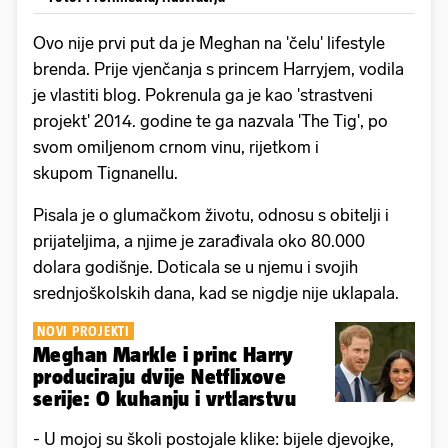
Ovo nije prvi put da je Meghan na 'čelu' lifestyle
brenda. Prije vjenčanja s princem Harryjem, vodila
je vlastiti blog. Pokrenula ga je kao 'strastveni
projekt' 2014. godine te ga nazvala 'The Tig', po
svom omiljenom crnom vinu, rijetkom i
skupom Tignanellu.
Pisala je o glumačkom životu, odnosu s obitelji i
prijateljima, a njime je zarađivala oko 80.000
dolara godišnje. Doticala se u njemu i svojih
srednjoškolskih dana, kad se nigdje nije uklapala.
NOVI PROJEKTI
Meghan Markle i princ Harry
produciraju dvije Netflixove
serije: O kuhanju i vrtlarstvu
- U mojoj su školi postojale klike: bijele djevojke,