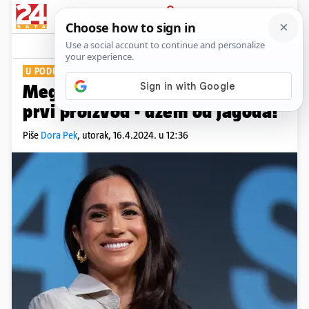
PRIJAVA
Show
Komentari
3
U PODUZETNIČKIM VODAMA
Meghan Markle lansirala svoj
prvi proizvod - džem od jagoda!
Piše
Dora Pek
,
utorak, 16.4.2024. u 12:36