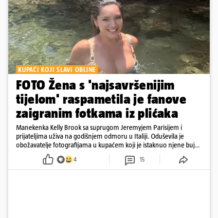
KUPAĆI KOJI SLAVI OBLINE
FOTO Žena s 'najsavršenijim
tijelom' raspametila je fanove
zaigranim fotkama iz plićaka
Manekenka Kelly Brook sa suprugom Jeremyjem Parisijem i
prijateljima uživa na godišnjem odmoru u Italiji. Oduševila je
obožavatelje fotografijama u kupaćem koji je istaknuo njene bujne
obline
4
15