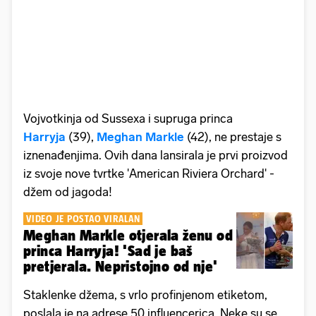
Vojvotkinja od Sussexa i supruga princa
Harryja
(39),
Meghan Markle
(42), ne prestaje s
iznenađenjima. Ovih dana lansirala je prvi proizvod
iz svoje nove tvrtke 'American Riviera Orchard' -
džem od jagoda!
VIDEO JE POSTAO VIRALAN
Meghan Markle otjerala ženu od
princa Harryja! 'Sad je baš
pretjerala. Nepristojno od nje'
Staklenke džema, s vrlo profinjenom etiketom,
poslala je na adrese 50 influencerica. Neke su se