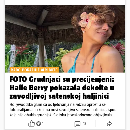
RADO POKAZUJE ATRIBUTE
FOTO Grudnjaci su precijenjeni:
Halle Berry pokazala dekolte u
zavodljivoj satenskoj haljinici
Hollywoodska glumica od ljetovanja na Fidžiju oprostila se
fotografijama na kojima nosi zavodljivu satensku haljinicu, ispod
koje nije obukla grudnjak. S otoka je svakodnevno objavljivala
fotografije u kupaćem
1
13