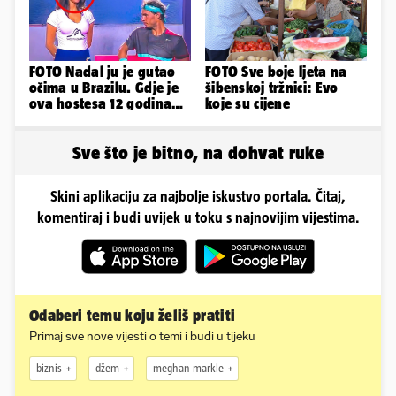
FOTO Nadal ju je gutao
FOTO Sve boje ljeta na
očima u Brazilu. Gdje je
šibenskoj tržnici: Evo
ova hostesa 12 godina
koje su cijene
poslije i kako izgleda?
Sve što je bitno, na dohvat ruke
Skini aplikaciju za najbolje iskustvo portala. Čitaj,
komentiraj i budi uvijek u toku s najnovijim vijestima.
Odaberi temu koju želiš pratiti
Primaj sve nove vijesti o temi i budi u tijeku
biznis
džem
meghan markle