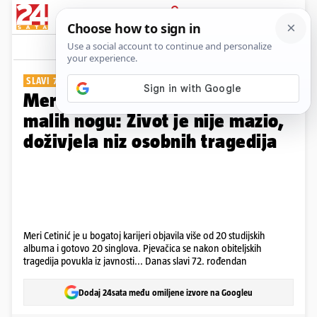
PRIJAVA
Galerija
Komentari
5
SLAVI 72. ROĐENDAN
Meri Cetinić glazbu živi još od
malih nogu: Život je nije mazio,
doživjela niz osobnih tragedija
Meri Cetinić je u bogatoj karijeri objavila više od 20 studijskih
albuma i gotovo 20 singlova. Pjevačica se nakon obiteljskih
tragedija povukla iz javnosti... Danas slavi 72. rođendan
Dodaj 24sata među omiljene izvore na Googleu