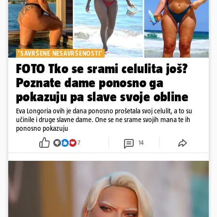
'SAVRŠENE NESAVRŠENOSTI'
FOTO Tko se srami celulita još?
Poznate dame ponosno ga
pokazuju pa slave svoje obline
Eva Longoria ovih je dana ponosno prošetala svoj celulit, a to su
učinile i druge slavne dame. One se ne srame svojih mana te ih
ponosno pokazuju
7
14