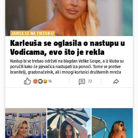
JAVILA SE NA TIKTOK-U
Karleuša se oglasila o nastupu u
Vodicama, evo što je rekla
Nastup bi se trebao održati na blagdan Velike Gospe, a iz kluba su
poručili kako će pjevačica nastupati iza ponoći. Tome se protive
branitelji, gradonačelnik, ali i mnogi korisnici društvenih mreža
14
72