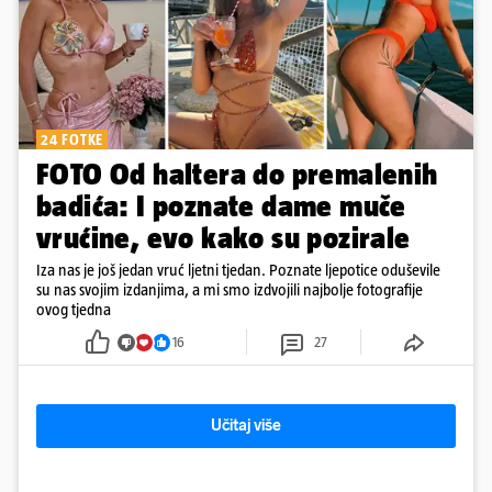
24 FOTKE
FOTO Od haltera do premalenih
badića: I poznate dame muče
vrućine, evo kako su pozirale
Iza nas je još jedan vruć ljetni tjedan. Poznate ljepotice oduševile
su nas svojim izdanjima, a mi smo izdvojili najbolje fotografije
ovog tjedna
16
27
Učitaj više