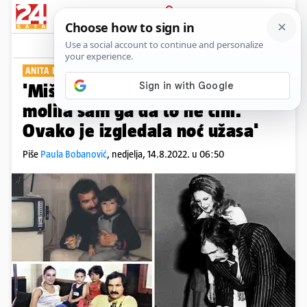
PRIJAVA
Show
Komentari
4
ANITA BATURINA O NAJVEĆOJ TRAGEDIJI
PLUS+
'Mišo je Ediju kupio pištolj,
molila sam ga da to ne čini.
Ovako je izgledala noć užasa'
Piše
Paula Bobanović
,
nedjelja, 14.8.2022. u 06:50