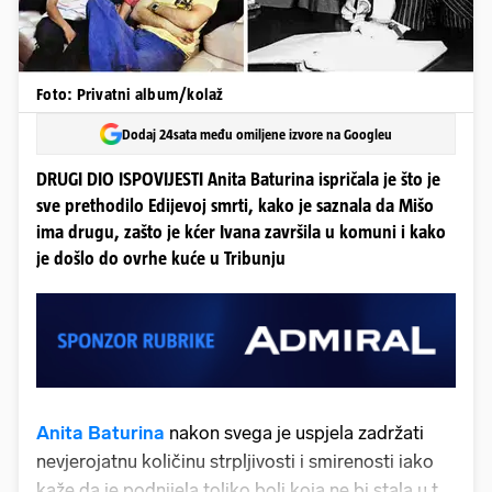
Foto: Privatni album/kolaž
Dodaj 24sata među omiljene izvore na Googleu
DRUGI DIO ISPOVIJESTI Anita Baturina ispričala je što je
sve prethodilo Edijevoj smrti, kako je saznala da Mišo
ima drugu, zašto je kćer Ivana završila u komuni i kako
je došlo do ovrhe kuće u Tribunju
Anita Baturina
nakon svega je uspjela zadržati
nevjerojatnu količinu strpljivosti i smirenosti iako
kaže da je podnijela toliko boli koja ne bi stala u tri