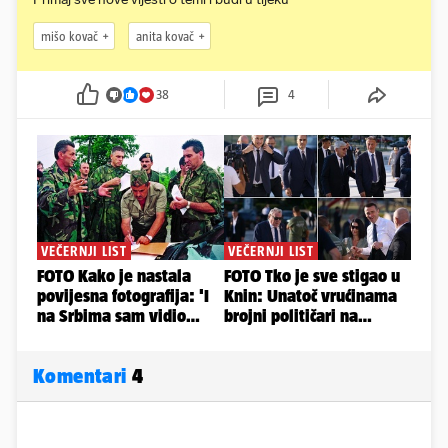
mišo kovač
anita kovač
38
4
Komentari
4