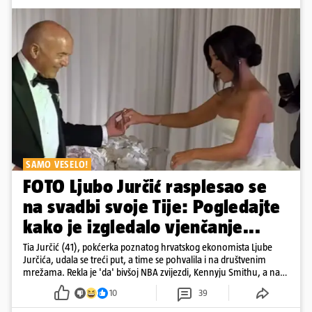
SAMO VESELO!
FOTO Ljubo Jurčić rasplesao se
na svadbi svoje Tije: Pogledajte
kako je izgledalo vjenčanje...
Tia Jurčić (41), pokćerka poznatog hrvatskog ekonomista Ljube
Jurčića, udala se treći put, a time se pohvalila i na društvenim
mrežama. Rekla je 'da' bivšoj NBA zvijezdi, Kennyju Smithu, a na
snimkama i fotografijama je pokazala vesele trenutke s vjenčanja
10
39