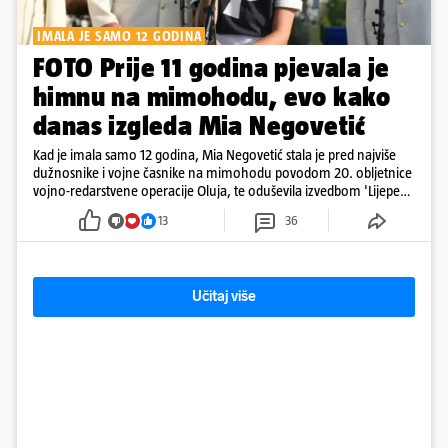
IMALA JE SAMO 12 GODINA
FOTO Prije 11 godina pjevala je
himnu na mimohodu, evo kako
danas izgleda Mia Negovetić
Kad je imala samo 12 godina, Mia Negovetić stala je pred najviše
dužnosnike i vojne časnike na mimohodu povodom 20. obljetnice
vojno-redarstvene operacije Oluja, te oduševila izvedbom 'Lijepe
naše'
13
36
Učitaj više