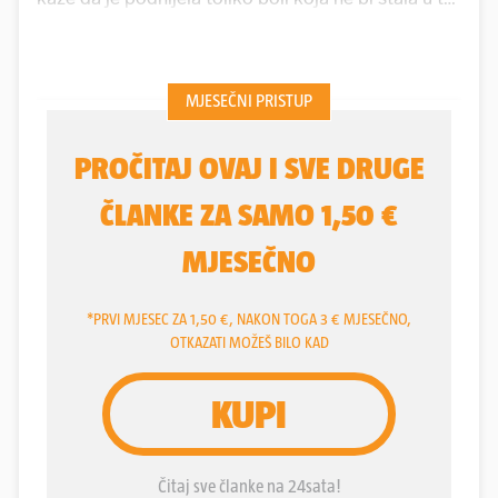
života. Pomogla joj je, govori ona, vjera u Boga koji
od nje tražio da se odrekne materijalnog i posveti
duhovnosti. Odijeva se zato sportski jednostavno
jer kako kaže, danas joj više ništa ne znače ni
skupocjena odjeća, ni nakit, ni šminka.