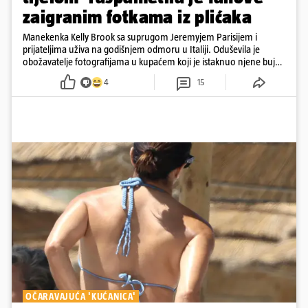
zaigranim fotkama iz plićaka
Manekenka Kelly Brook sa suprugom Jeremyjem Parisijem i
prijateljima uživa na godišnjem odmoru u Italiji. Oduševila je
obožavatelje fotografijama u kupaćem koji je istaknuo njene bujne
obline
4
15
OČARAVAJUĆA 'KUĆANICA'