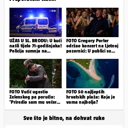
UŽAS U SL. BRODU: U kući
FOTO Gregory Porter
našli tijelo 71-godišnjaka!
održao koncert na Ljetnoj
Policija sumnja na
pozornici: U publici su
nasilnu smrt
bili Mateša i Blanka
FOTO Vučić ugostio
FOTO 50 najljepših
Zelenskog pa poručio:
hrvatskih plaža: Koja je
'Priredio sam mu večeru
vama najbolja?
i poželio dobrodošlicu'
Sve što je bitno, na dohvat ruke