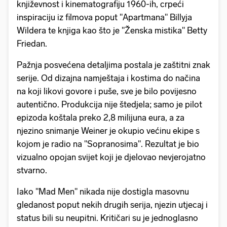
književnost i kinematografiju 1960-ih, crpeći
inspiraciju iz filmova poput "Apartmana" Billyja
Wildera te knjiga kao što je "Ženska mistika" Betty
Friedan.
Pažnja posvećena detaljima postala je zaštitni znak
serije. Od dizajna namještaja i kostima do načina
na koji likovi govore i puše, sve je bilo povijesno
autentično. Produkcija nije štedjela; samo je pilot
epizoda koštala preko 2,8 milijuna eura, a za
njezino snimanje Weiner je okupio većinu ekipe s
kojom je radio na "Sopranosima". Rezultat je bio
vizualno opojan svijet koji je djelovao nevjerojatno
stvarno.
Iako "Mad Men" nikada nije dostigla masovnu
gledanost poput nekih drugih serija, njezin utjecaj i
status bili su neupitni. Kritičari su je jednoglasno