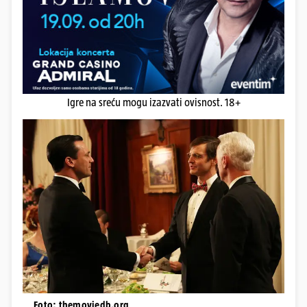
Igre na sreću mogu izazvati ovisnost. 18+
Foto: themoviedb.org