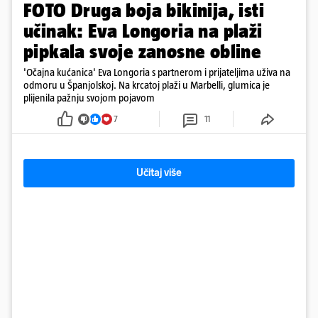
FOTO Druga boja bikinija, isti
učinak: Eva Longoria na plaži
pipkala svoje zanosne obline
'Očajna kućanica' Eva Longoria s partnerom i prijateljima uživa na
odmoru u Španjolskoj. Na krcatoj plaži u Marbelli, glumica je
plijenila pažnju svojom pojavom
7
11
Učitaj više