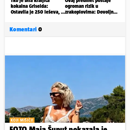
Komentari
0
KOJI MIŠIĆI!
FOTO Maja Šuput pokazala je