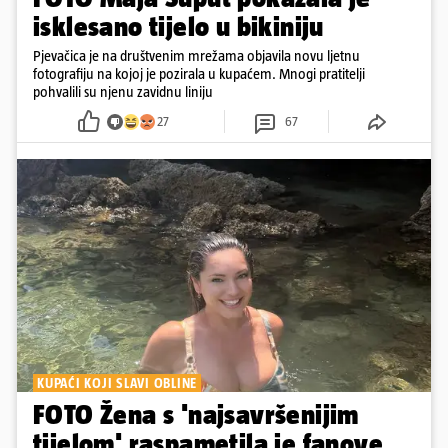
isklesano tijelo u bikiniju
Pjevačica je na društvenim mrežama objavila novu ljetnu
fotografiju na kojoj je pozirala u kupaćem. Mnogi pratitelji
pohvalili su njenu zavidnu liniju
27
67
KUPAĆI KOJI SLAVI OBLINE
FOTO Žena s 'najsavršenijim
tijelom' raspametila je fanove