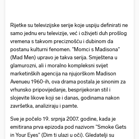
Rijetke su televizijske serije koje uspiju definirati ne
samo jednu eru televizije, već i oživjeti duh prošlog
vremena s takvom preciznošću i dubinom da
postanu kulturni fenomen. "Momci s Madisona"
(Mad Men) upravo je takva serija. Smještena u
glamurozni, ali i moralno kompleksni svijet
marketinških agencija na njujorškom Madison
Avenueu 1960-ih, ova drama postala je sinonim za
vrhunsko pripovijedanje, besprijekoran stil i
slojevite likove koji se i danas, godinama nakon
završetka, analiziraju i pamte.
Sve je počelo 19. srpnja 2007. godine, kada je
emitirana prva epizoda pod nazivom "Smoke Gets
in Your Eyes" (Dim ti ulazi u oči). Gledatelji su