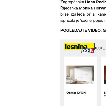
Zagrepčanka
Hana Rodi
Riječanka
Monika Horva
bi se, 'iza leđa joj', ali 
ispričala je 'sočne' pojedi
POGLEDAJTE VIDEO: Gor