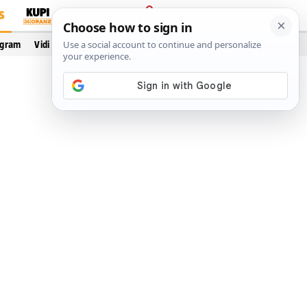
S
PRIJAVA
ogram
Vidi još…